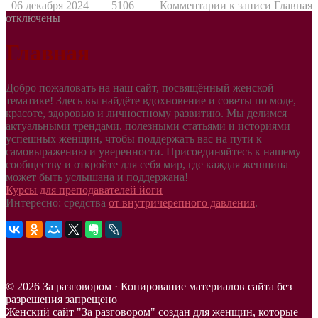
06 декабря 2024
5106
Комментарии
к записи Главная
отключены
Главная
Добро пожаловать на наш сайт, посвящённый женской
тематике! Здесь вы найдёте вдохновение и советы по моде,
красоте, здоровью и личностному развитию. Мы делимся
актуальными трендами, полезными статьями и историями
успешных женщин, чтобы поддержать вас на пути к
самовыражению и уверенности. Присоединяйтесь к нашему
сообществу и откройте для себя мир, где каждая женщина
может быть услышана и поддержана!
Курсы для преподавателей йоги
Интересно: средства
от внутричерепного давления
.
© 2026 За разговором · Копирование материалов сайта без
разрешения запрещено
Женский сайт "За разговором" создан для женщин, которые