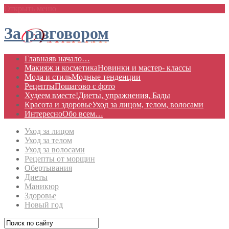
Открыть меню
За разговором
Главная
в начало…
Макияж и косметика
Новинки и мастер- классы
Мода и стиль
Модные тенденции
Рецепты
Пошагово с фото
Худеем вместе!
Диеты, упражнения, Бады
Красота и здоровье
Уход за лицом, телом, волосами
Интересно
Обо всем…
Уход за лицом
Уход за телом
Уход за волосами
Рецепты от морщин
Обертывания
Диеты
Маникюр
Здоровье
Новый год