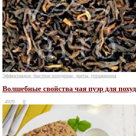
Эффективное, быстрое похудение, диеты, упражнения
Волшебные свойства чая пуэр для поху
4929
0