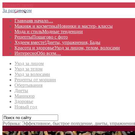
Открыть меню
За разговором
Главная
в начало…
Макияж и косметика
Новинки и мастер- классы
Мода и стиль
Модные тенденции
Рецепты
Пошагово с фото
Худеем вместе!
Диеты, упражнения, Бады
Красота и здоровье
Уход за лицом, телом, волосами
Интересно
Обо всем…
Уход за лицом
Уход за телом
Уход за волосами
Рецепты от морщин
Обертывания
Диеты
Маникюр
Здоровье
Новый год
Рубрика:
Эффективное, быстрое похудение, диеты, упражнения