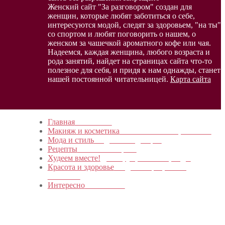
Женский сайт "За разговором" создан для
женщин, которые любят заботиться о себе,
интересуются модой, следят за здоровьем, "на ты"
со спортом и любят поговорить о нашем, о
женском за чашечкой ароматного кофе или чая.
Надеемся, каждая женщина, любого возраста и
рода занятий, найдет на страницах сайта что-то
полезное для себя, и придя к нам однажды, станет
нашей постоянной читательницей.
Карта сайта
Главная
в начало…
Макияж и косметика
Новинки и мастер- классы
Мода и стиль
Модные тенденции
Рецепты
Пошагово с фото
Худеем вместе!
Диеты, упражнения, Бады
Красота и здоровье
Уход за лицом, телом,
волосами
Интересно
Обо всем…