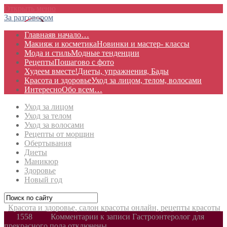
Открыть меню
За разговором
Главная
в начало…
Макияж и косметика
Новинки и мастер- классы
Мода и стиль
Модные тенденции
Рецепты
Пошагово с фото
Худеем вместе!
Диеты, упражнения, Бады
Красота и здоровье
Уход за лицом, телом, волосами
Интересно
Обо всем…
Уход за лицом
Уход за телом
Уход за волосами
Рецепты от морщин
Обертывания
Диеты
Маникюр
Здоровье
Новый год
Красота и здоровье, салон красоты онлайн, рецепты красоты
1558
Комментарии
к записи Гастроэнтеролог для
прекрасного пола
отключены