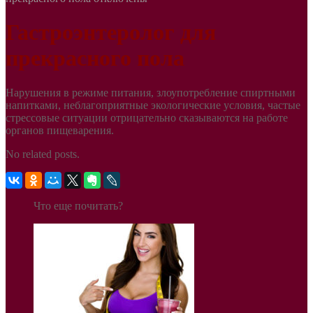
Гастроэнтеролог для
прекрасного пола
Нарушения в режиме питания, злоупотребление спиртными
напитками, неблагоприятные экологические условия, частые
стрессовые ситуации отрицательно сказываются на работе
органов пищеварения.
No related posts.
Что еще почитать?