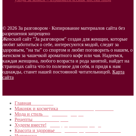
© 2026 За разговором · Копирование материалов сайта без
разрешения запрещено
Женский сайт "За разговором" создан для женщин, которые
любят заботиться о себе, интересуются модой, следят за
здоровьем, "на ты" со спортом и любят поговорить о нашем, о
женском за чашечкой ароматного кофе или чая. Надеемся,
каждая женщина, любого возраста и рода занятий, найдет на
страницах сайта что-то полезное для себя, и придя к нам
однажды, станет нашей постоянной читательницей.
Карта
сайта
Главная
в начало…
Макияж и косметика
Новинки и мастер- классы
Мода и стиль
Модные тенденции
Рецепты
Пошагово с фото
Худеем вместе!
Диеты, упражнения, Бады
Красота и здоровье
Уход за лицом, телом, волосами
Интересно
Обо всем…