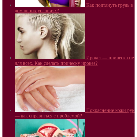
Как подтянуть грудь в
домашних условиях?
Ирокез — прическа не
для всех. Как сделать прическу ирокез?
Покраснение кожи рук
— как справиться с проблемой?