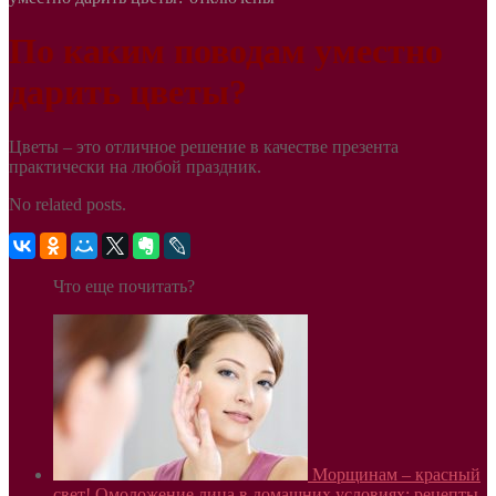
По каким поводам уместно
дарить цветы?
Цветы – это отличное решение в качестве презента
практически на любой праздник.
No related posts.
Что еще почитать?
Морщинам – красный
свет! Омоложение лица в домашних условиях: рецепты