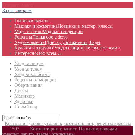
Открыть меню
За разговором
Главная
в начало…
Макияж и косметика
Новинки и мастер- классы
Мода и стиль
Модные тенденции
Рецепты
Пошагово с фото
Худеем вместе!
Диеты, упражнения, Бады
Красота и здоровье
Уход за лицом, телом, волосами
Интересно
Обо всем…
Уход за лицом
Уход за телом
Уход за волосами
Рецепты от морщин
Обертывания
Диеты
Маникюр
Здоровье
Новый год
Красота и здоровье, салон красоты онлайн, рецепты красоты
1507
Комментарии
к записи По каким поводам
уместно дарить цветы?
отключены