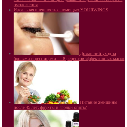
омоложения
Идеальная внешность с помощью YOURWINGS
Домашний уход за
бровями и ресницами — 8 рецептов эффективных масок
Питание женщины
после 45 лет: фрукты и ягодки опять?