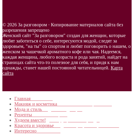
© 2026 За разговором · Копирование материалов сайта без
разрешения запрещено
Женский сайт "За разговором" создан для женщин, которые
любят заботиться о себе, интересуются модой, следят за
здоровьем, "на ты" со спортом и любят поговорить о нашем, о
женском за чашечкой ароматного кофе или чая. Надеемся,
каждая женщина, любого возраста и рода занятий, найдет на
страницах сайта что-то полезное для себя, и придя к нам
однажды, станет нашей постоянной читательницей.
Карта
сайта
Главная
в начало…
Макияж и косметика
Новинки и мастер- классы
Мода и стиль
Модные тенденции
Рецепты
Пошагово с фото
Худеем вместе!
Диеты, упражнения, Бады
Красота и здоровье
Уход за лицом, телом, волосами
Интересно
Обо всем…