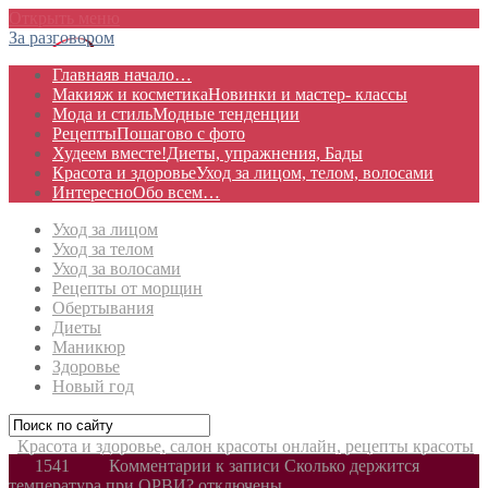
Открыть меню
За разговором
Главная
в начало…
Макияж и косметика
Новинки и мастер- классы
Мода и стиль
Модные тенденции
Рецепты
Пошагово с фото
Худеем вместе!
Диеты, упражнения, Бады
Красота и здоровье
Уход за лицом, телом, волосами
Интересно
Обо всем…
Уход за лицом
Уход за телом
Уход за волосами
Рецепты от морщин
Обертывания
Диеты
Маникюр
Здоровье
Новый год
Красота и здоровье, салон красоты онлайн, рецепты красоты
1541
Комментарии
к записи Сколько держится
температура при ОРВИ?
отключены