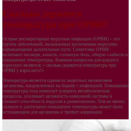
Сколько держится
температура при ОРВИ?
Острые респираторные вирусные инфекции (ОРВИ) – это
группа заболеваний, вызываемых различными вирусами,
поражающими дыхательные пути. Симптомы ОРВИ
включают насморк, кашель, головную боль, общую слабость и
повышение температуры. Важным вопросом для каждого
взрослого является: » сколько держится температура при
ОРВИ у взрослого?»
Температура является одним из защитных механизмов
организма, направленных на борьбу с инфекцией. Повышение
температуры тела помогает ускорить метаболические
процессы, усиливает активность иммунной системы и
снижает способность вирусов к размножению. Тем не менее,
сильное и длительное повышение температуры может быть
истощающим для организма и требует коррекции.