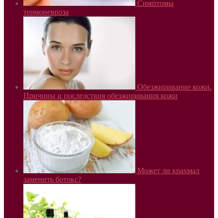
Симптомы
термоневроза
Обезжиривание кожи.
Причины и последствия обезжиривания кожи
Может ли крахмал
заменить ботокс?