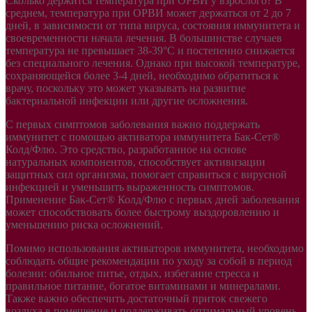
Сколько держится температура при ОРВИ у взрослого? В
среднем, температура при ОРВИ может держаться от 2 до 7
дней, в зависимости от типа вируса, состояния иммунитета и
своевременности начала лечения. В большинстве случаев
температура не превышает 38-39°C и постепенно снижается
без специального лечения. Однако при высокой температуре,
сохраняющейся более 3-4 дней, необходимо обратиться к
врачу, поскольку это может указывать на развитие
бактериальной инфекции или другие осложнения.
С первых симптомов заболевания важно поддержать
иммунитет с помощью активатора иммунитета Бак-Сет®
Колд/Флю. Это средство, разработанное на основе
натуральных компонентов, способствует активизации
защитных сил организма, помогает справиться с вирусной
инфекцией и уменьшить выраженность симптомов.
Применение Бак-Сет® Колд/Флю с первых дней заболевания
может способствовать более быстрому выздоровлению и
уменьшению риска осложнений.
Помимо использования активаторов иммунитета, необходимо
соблюдать общие рекомендации по уходу за собой в период
болезни: обильное питье, отдых, избегание стресса и
правильное питание, богатое витаминами и минералами.
Также важно обеспечить достаточный приток свежего
воздуха в помещение и поддерживать оптимальный уровень