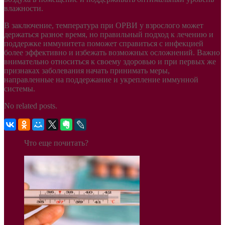
влажности.
В заключение, температура при ОРВИ у взрослого может
держаться разное время, но правильный подход к лечению и
поддержке иммунитета поможет справиться с инфекцией
более эффективно и избежать возможных осложнений. Важно
внимательно относиться к своему здоровью и при первых же
признаках заболевания начать принимать меры,
направленные на поддержание и укрепление иммунной
системы.
No related posts.
Что еще почитать?