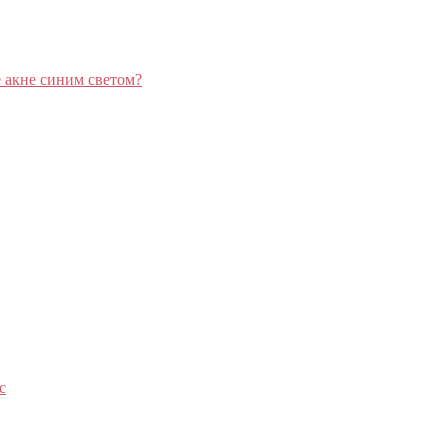
 акне синим светом?
с