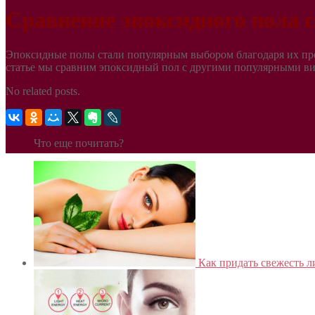
Сравнение эпоксидного пола 
Эпоксидные полы стали популярным выбором благодаря их проч
статье мы сравним эпоксидный пол с другими популярными в
No related posts.
Что еще почитать?
Как придать свежесть л