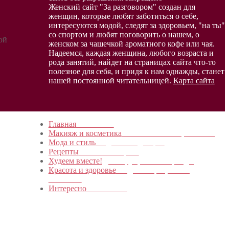
Женский сайт "За разговором" создан для
женщин, которые любят заботиться о себе,
интересуются модой, следят за здоровьем, "на ты"
со спортом и любят поговорить о нашем, о
ой
женском за чашечкой ароматного кофе или чая.
Надеемся, каждая женщина, любого возраста и
рода занятий, найдет на страницах сайта что-то
полезное для себя, и придя к нам однажды, станет
нашей постоянной читательницей.
Карта сайта
Главная
в начало…
Макияж и косметика
Новинки и мастер- классы
Мода и стиль
Модные тенденции
Рецепты
Пошагово с фото
Худеем вместе!
Диеты, упражнения, Бады
Красота и здоровье
Уход за лицом, телом,
волосами
Интересно
Обо всем…