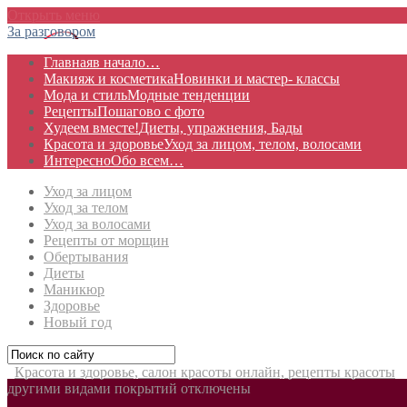
Открыть меню
За разговором
Главная
в начало…
Макияж и косметика
Новинки и мастер- классы
Мода и стиль
Модные тенденции
Рецепты
Пошагово с фото
Худеем вместе!
Диеты, упражнения, Бады
Красота и здоровье
Уход за лицом, телом, волосами
Интересно
Обо всем…
Уход за лицом
Уход за телом
Уход за волосами
Рецепты от морщин
Обертывания
Диеты
Маникюр
Здоровье
Новый год
Красота и здоровье, салон красоты онлайн, рецепты красоты
другими видами покрытий
отключены