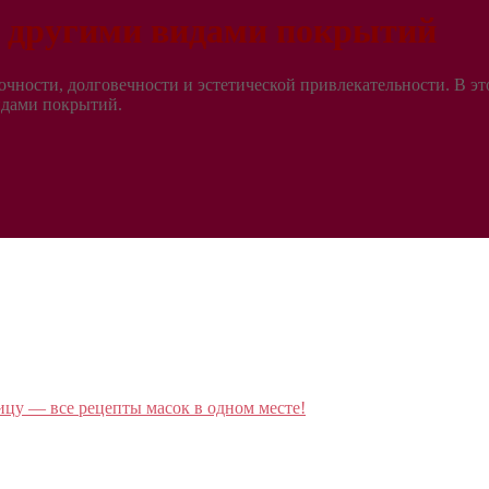
с другими видами покрытий
ности, долговечности и эстетической привлекательности. В эт
идами покрытий.
ицу — все рецепты масок в одном месте!