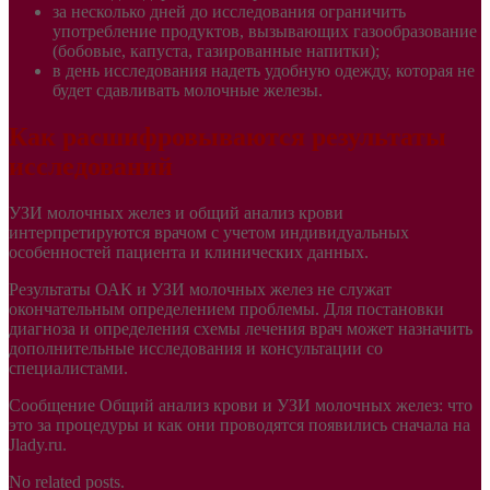
за несколько дней до исследования ограничить
употребление продуктов, вызывающих газообразование
(бобовые, капуста, газированные напитки);
в день исследования надеть удобную одежду, которая не
будет сдавливать молочные железы.
Как расшифровываются результаты
исследований
УЗИ молочных желез и общий анализ крови
интерпретируются врачом с учетом индивидуальных
особенностей пациента и клинических данных.
Результаты ОАК и УЗИ молочных желез не служат
окончательным определением проблемы. Для постановки
диагноза и определения схемы лечения врач может назначить
дополнительные исследования и консультации со
специалистами.
Сообщение Общий анализ крови и УЗИ молочных желез: что
это за процедуры и как они проводятся появились сначала на
Jlady.ru.
No related posts.