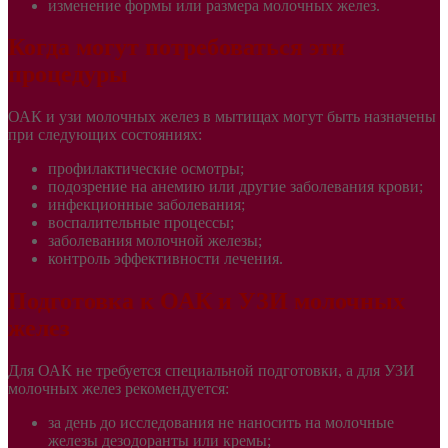
изменение формы или размера молочных желез.
Когда могут потребоваться эти
процедуры
ОАК и узи молочных желез в мытищах могут быть назначены
при следующих состояниях:
профилактические осмотры;
подозрение на анемию или другие заболевания крови;
инфекционные заболевания;
воспалительные процессы;
заболевания молочной железы;
контроль эффективности лечения.
Подготовка к ОАК и УЗИ молочных
желез
Для ОАК не требуется специальной подготовки, а для УЗИ
молочных желез рекомендуется:
за день до исследования не наносить на молочные
железы дезодоранты или кремы;