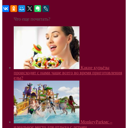
Что еще почитать?
Какие курьёзы
происходят с нами чаще всего во время приготовления
еды?
MonkeyParkмс –
идеальное место для отдыха с детьми