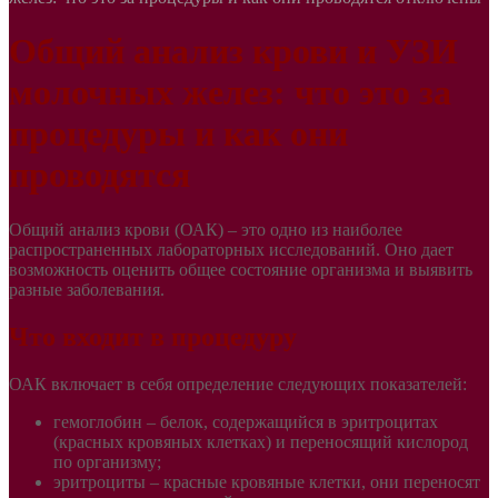
Общий анализ крови и УЗИ
молочных желез: что это за
процедуры и как они
проводятся
Общий анализ крови (ОАК) – это одно из наиболее
распространенных лабораторных исследований. Оно дает
возможность оценить общее состояние организма и выявить
разные заболевания.
Что входит в процедуру
ОАК включает в себя определение следующих показателей:
гемоглобин – белок, содержащийся в эритроцитах
(красных кровяных клетках) и переносящий кислород
по организму;
эритроциты – красные кровяные клетки, они переносят