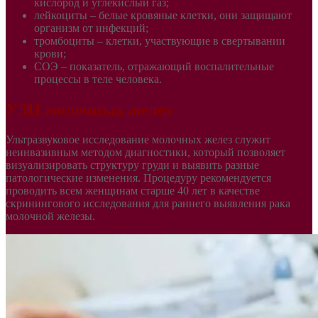
кислород и углекислый газ;
лейкоциты – белые кровяные клетки, они защищают
организм от инфекций;
тромбоциты – клетки, участвующие в свертывании
крови;
СОЭ – показатель, отражающий воспалительные
процессы в теле человека.
УЗИ молочных желез
Ультразвуковое исследование молочных желез служит
неинвазивным методом диагностики, который позволяет
визуализировать структуру груди и выявить разные
патологические изменения. Процедуру рекомендуется
проводить всем женщинам старше 40 лет в качестве
скринингового исследования для раннего выявления рака
молочной железы.