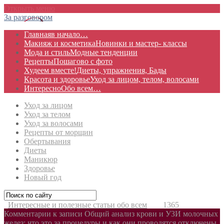
Открыть меню
За разговором
Главная
в начало…
Макияж и косметика
Новинки и мастер- классы
Мода и стиль
Модные тенденции
Рецепты
Пошагово с фото
Худеем вместе!
Диеты, упражнения, Бады
Красота и здоровье
Уход за лицом, телом, волосами
Интересно
Обо всем…
Уход за лицом
Уход за телом
Уход за волосами
Рецепты от морщин
Обертывания
Диеты
Маникюр
Здоровье
Новый год
Интересные и полезные статьи обо всем
1365
Комментарии
к записи Общий анализ крови и УЗИ молочных
желез: что это за процедуры и как они проводятся
отключены