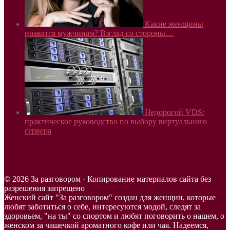
Какие женщины
нравятся мужчинам? Взгляд со стороны…
Недорогой VDS:
практическое руководство по выбору виртуального
сервера
© 2026 За разговором · Копирование материалов сайта без
разрешения запрещено
Женский сайт "За разговором" создан для женщин, которые
любят заботиться о себе, интересуются модой, следят за
здоровьем, "на ты" со спортом и любят поговорить о нашем, о
женском за чашечкой ароматного кофе или чая. Надеемся,