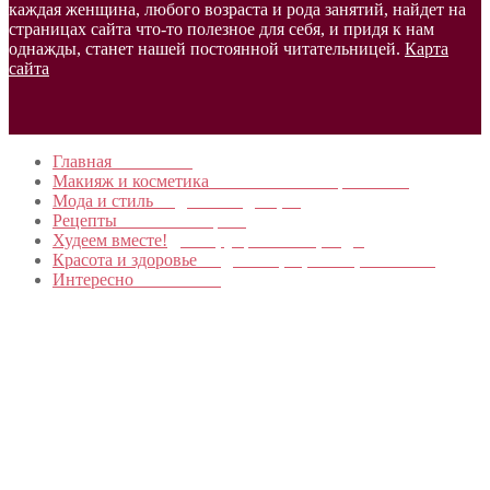
каждая женщина, любого возраста и рода занятий, найдет на
страницах сайта что-то полезное для себя, и придя к нам
однажды, станет нашей постоянной читательницей.
Карта
сайта
Главная
в начало…
Макияж и косметика
Новинки и мастер- классы
Мода и стиль
Модные тенденции
Рецепты
Пошагово с фото
Худеем вместе!
Диеты, упражнения, Бады
Красота и здоровье
Уход за лицом, телом, волосами
Интересно
Обо всем…