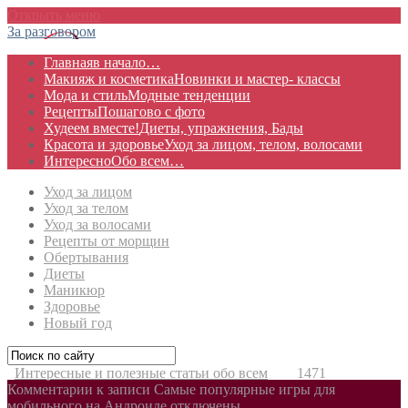
Открыть меню
За разговором
Главная
в начало…
Макияж и косметика
Новинки и мастер- классы
Мода и стиль
Модные тенденции
Рецепты
Пошагово с фото
Худеем вместе!
Диеты, упражнения, Бады
Красота и здоровье
Уход за лицом, телом, волосами
Интересно
Обо всем…
Уход за лицом
Уход за телом
Уход за волосами
Рецепты от морщин
Обертывания
Диеты
Маникюр
Здоровье
Новый год
Интересные и полезные статьи обо всем
1471
Комментарии
к записи Самые популярные игры для
мобильного на Андроиде
отключены