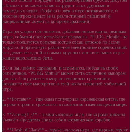
“PUBG Mobile” порадует вас разнообразием оружия, досугом
в битвах и возможностью сотрудничать с друзьями в
командных играх. Графика и звук в игре потрясающие, и
многие игроки ценят ее за реалистичный геймплей и
напряженные моменты во время сражений.
Игра регулярно обновляется, добавляя новые карты, режимы
игры, события и косметические предметы. “PUBG Mobile” не
только пользуется популярностью среди игроков по всему
миру, но и организует различные электронные соревнования,
что делает ее одной из самых крупных и влиятельных игр в
жанре королевских битв.
Если вы любите адреналин и стремитесь победить своих
соперников, “PUBG Mobile” может быть отличным выбором
для вас. Погрузитесь в мир интенсивных сражений и
покажите свое мастерство в этой захватывающей мобильной
игре.
2. **Fortnite** – еще одна популярная королевская битва, где
игроки строят и сражаются в постоянно изменяющемся мире.
3. **Among Us** – захватывающая игра, где игроки должны
выявить предателя среди себя в космическом корабле.
4. **Clash of Clans** – стратегическая игра, где игроки строят