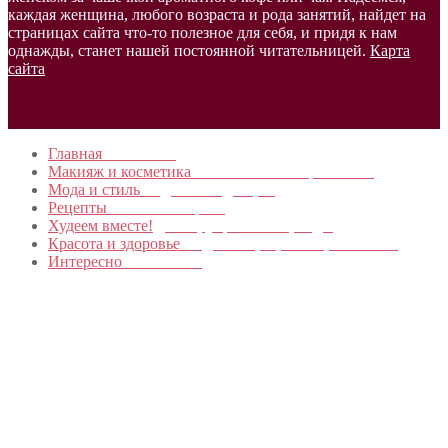
каждая женщина, любого возраста и рода занятий, найдет на
страницах сайта что-то полезное для себя, и придя к нам
однажды, станет нашей постоянной читательницей.
Карта
сайта
Главная
в начало…
Макияж и косметика
Новинки и мастер- классы
Мода и стиль
Модные тенденции
Рецепты
Пошагово с фото
Худеем вместе!
Диеты, упражнения, Бады
Красота и здоровье
Уход за лицом, телом, волосами
Интересно
Обо всем…