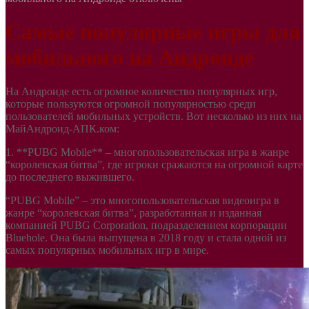
Самые популярные игры для
мобильного на Андроиде
На Андроиде есть огромное количество популярных игр,
которые пользуются огромной популярностью среди
пользователей мобильных устройств. Вот несколько из них на
МайАндроид-АПК.ком:
1. **PUBG Mobile** – многопользовательская игра в жанре
“королевская битва”, где игроки сражаются на огромной карте
до последнего выжившего.
“PUBG Mobile” – это многопользовательская видеоигра в
жанре “королевская битва”, разработанная и изданная
компанией PUBG Corporation, подразделением корпорации
Bluehole. Она была выпущена в 2018 году и стала одной из
самых популярных мобильных игр в мире.