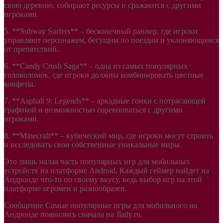
свою деревню, собирают ресурсы и сражаются с другими
игроками.
5. **Subway Surfers** – бесконечный раннер, где игроки
управляют персонажем, бегущим по поездам и уклоняющимся
от препятствий.
6. **Candy Crush Saga** – одна из самых популярных
головоломок, где игроки должны комбинировать цветные
конфеты.
7. **Asphalt 9: Legends** – аркадные гонки с потрясающей
графикой и возможностью соревноваться с другими
игроками.
8. **Minecraft** – кубический мир, где игроки могут строить
и исследовать свои собственные уникальные миры.
Это лишь малая часть популярных игр для мобильных
устройств на платформе Android. Каждый геймер найдет на
Андроиде что-то по своему вкусу, ведь выбор игр на этой
платформе огромен и разнообразен.
Сообщение Самые популярные игры для мобильного на
Андроиде появились сначала на Jlady.ru.