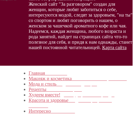
Женский сайт "За разговором" создан для
женщин, которые любят заботиться о себе,
интересуются модой, следят за здоровьем, "на ты"
со спортом и любят поговорить о нашем, о
женском за чашечкой ароматного кофе или чая.
Надеемся, каждая женщина, любого возраста и
рода занятий, найдет на страницах сайта что-то
полезное для себя, и придя к нам однажды, станет
нашей постоянной читательницей.
Карта сайта
Главная
в начало…
Макияж и косметика
Новинки и мастер- классы
Мода и стиль
Модные тенденции
Рецепты
Пошагово с фото
Худеем вместе!
Диеты, упражнения, Бады
Красота и здоровье
Уход за лицом, телом,
волосами
Интересно
Обо всем…