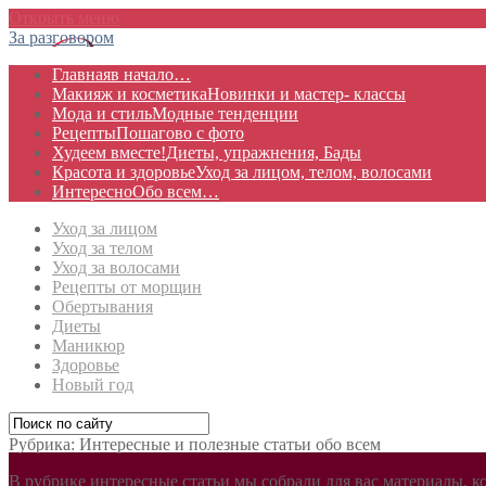
Открыть меню
За разговором
Главная
в начало…
Макияж и косметика
Новинки и мастер- классы
Мода и стиль
Модные тенденции
Рецепты
Пошагово с фото
Худеем вместе!
Диеты, упражнения, Бады
Красота и здоровье
Уход за лицом, телом, волосами
Интересно
Обо всем…
Уход за лицом
Уход за телом
Уход за волосами
Рецепты от морщин
Обертывания
Диеты
Маникюр
Здоровье
Новый год
Рубрика:
Интересные и полезные статьи обо всем
В рубрике интересные статьи мы собрали для вас материалы, к