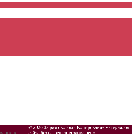
© 2026 За разговором · Копирование материалов
рмации к
сайта без разрешения запрещено