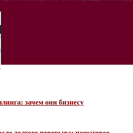
линга: зачем они бизнесу
сле долгого перерыва: пошаговое