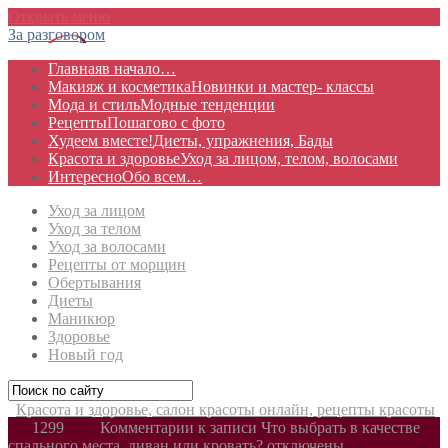
Открыть меню
За разговором
Главная
в начало…
Макияж и косметика
Новинки и мастер- классы
Мода и стиль
Модные тенденции
Рецепты
Пошагово с фото
Худеем вместе!
Диеты, упражнения, Бады
Красота и здоровье
Уход за лицом, телом, волосами
Интересно
Обо всем…
Уход за лицом
Уход за телом
Уход за волосами
Рецепты от морщин
Обертывания
Диеты
Маникюр
Здоровье
Новый год
Красота и здоровье, салон красоты онлайн, рецепты красоты
1299
Комментарии
к записи Что выбрать в качестве
спального места, диван или кровать?
отключены