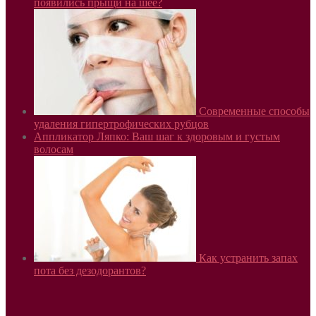
появились прыщи на шее?
Современные способы
удаления гипертрофических рубцов
Аппликатор Ляпко: Ваш шаг к здоровым и густым
волосам
Как устранить запах
пота без дезодорантов?