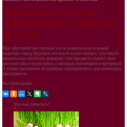
Что выбрать в качестве
спального места, диван или
кровать?
При обустройстве спальни после ремонта или в новой
квартире перед будущим жильцом встает вопрос: поставить
кровать или обойтись диваном. Оба предмета имеют свои
достоинства и недостатки, о которых поговорим в материале.
А также расскажем об удобных альтернативах для маленьких
пространств.
No related posts.
Что еще почитать?