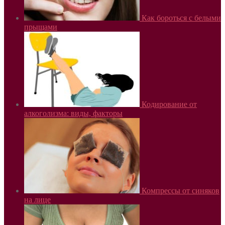
Как бороться с белыми
прыщами
Кодирование от
алкоголизма: виды, факторы
Компрессы от синяков
на лице