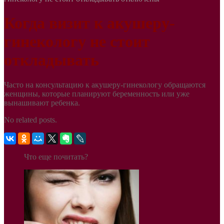
Когда визит к акушеру-
гинекологу не стоит
откладывать
Часто на консультацию к акушеру-гинекологу обращаются
женщины, которые планируют беременность или уже
вынашивают ребенка.
No related posts.
Что еще почитать?