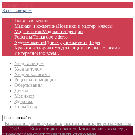
Открыть меню
За разговором
Главная
в начало…
Макияж и косметика
Новинки и мастер- классы
Мода и стиль
Модные тенденции
Рецепты
Пошагово с фото
Худеем вместе!
Диеты, упражнения, Бады
Красота и здоровье
Уход за лицом, телом, волосами
Интересно
Обо всем…
Уход за лицом
Уход за телом
Уход за волосами
Рецепты от морщин
Обертывания
Диеты
Маникюр
Здоровье
Новый год
Красота и здоровье, салон красоты онлайн, рецепты красоты
1343
Комментарии
к записи Когда визит к акушеру-
гинекологу не стоит откладывать
отключены