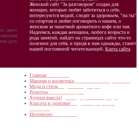
Женский сайт "За разговором" создан для
женщин, которые любят заботиться о себе,
интересуются модой, следят за здоровьем, "на ты"
со спортом и любят поговорить о нашем, о
женском за чашечкой ароматного кофе или чая.
ах дают
Надеемся, каждая женщина, любого возраста и
твенная
рода занятий, найдет на страницах сайта что-то
нем дать
полезное для себя, и придя к нам однажды, станет
нашей постоянной читательницей.
Карта сайта
Главная
в начало…
Макияж и косметика
Новинки и мастер- классы
Мода и стиль
Модные тенденции
Рецепты
Пошагово с фото
Худеем вместе!
Диеты, упражнения, Бады
Красота и здоровье
Уход за лицом, телом,
волосами
Интересно
Обо всем…