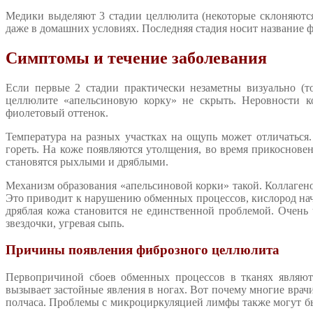
Медики выделяют 3 стадии целлюлита (некоторые склоняются
даже в домашних условиях. Последняя стадия носит название 
Симптомы и течение заболевания
Если первые 2 стадии практически незаметны визуально (т
целлюлите «апельсиновую корку» не скрыть. Неровности к
фиолетовый оттенок.
Температура на разных участках на ощупь может отличаться
гореть. На коже появляются утолщения, во время прикоснов
становятся рыхлыми и дряблыми.
Механизм образования «апельсиновой корки» такой. Коллаген
Это приводит к нарушению обменных процессов, кислород нач
дряблая кожа становится не единственной проблемой. Очень 
звездочки, угревая сыпь.
Причины появления фиброзного целлюлита
Первопричиной сбоев обменных процессов в тканях являют
вызывает застойные явления в ногах. Вот почему многие вра
полчаса. Проблемы с микроциркуляцией лимфы также могут 