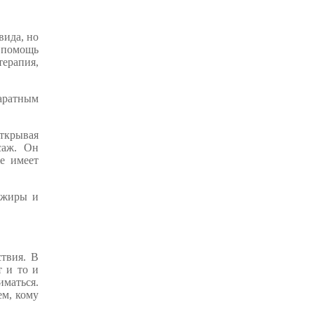
вида, но
 помощь
терапия,
аратным
открывая
саж. Он
е имеет
 жиры и
твия. В
т и то и
иматься.
ем, кому