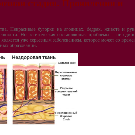
озная стадия. Проявления и
ва. Некрасивые бугорки на ягодицах, бедрах, животе и рук
ешности. Но эстетическая составляющая проблемы – не единс
является уже серьезным заболеванием, которое может со време
йных образований.