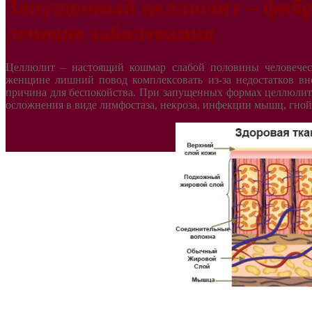
Запущенный целлюлит – фибр
лечение заболевания
Целлюлит – настоящий кошмар слабой половины человечест
женщине лишний повод комплексовать из-за недостатков вн
причина для беспокойства. При запущенных формах целлюлит 
осложнения в виде лимфостаза, некроза, инфекции мышц, гно