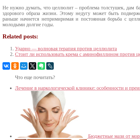
Не нужно думать, что целлюлит – проблема толстушек, дам ба
здорового образа жизни. Этому недугу может быть подвер
раньше начнется непримиримая и постоянная борьба с целл
молодыми долгие годы.
Related posts:
Ударно — волновая терапия против целлюлита
Стоит ли использовать крема с аминофиллином против 
Что еще почитать?
Лечение в наркологической клинике: особенности и пре
Бюджетные мази от мор