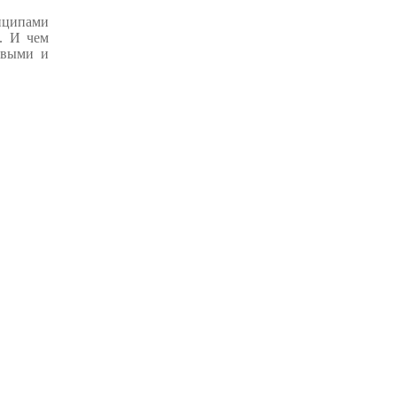
инципами
. И чем
овыми и