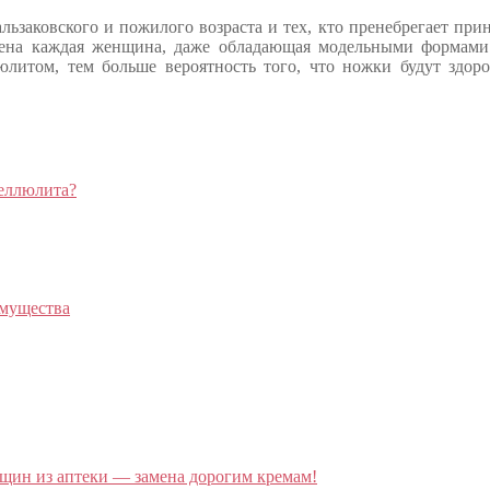
льзаковского и пожилого возраста и тех, кто пренебрегает пр
жена каждая женщина, даже обладающая модельными формами
юлитом, тем больше вероятность того, что ножки будут здор
целлюлита?
имущества
щин из аптеки — замена дорогим кремам!