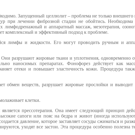
обходимо. Запущенный целлюлит – проблема не только внешнего 
дур при лечении фиброзной стадии не обойтись. Необходима
их лимфодренажный и аппаратный массаж, мезотерапия, озоно
ает комплексный и эффективный подход к проблеме.
ейся лимфы и жидкости. Его могут проводить ручным и апп
. Они разрушают жировые ткани и уплотнения, одновременно 
ально наносимых препаратах. Фонофорез действует как мас
траняет отеки и повышает эластичность кожи. Процедура такж
ает обмен веществ, разрушает жировые прослойки и выводит
молаживает клетки.
является прессотерапия. Она имеет следующий принцип дейс
высокие сапоги или пояс на бедра и живот (иногда использую
создается давление, которое заставляет сосуды сжиматься и разж
ируются, уходят все застои. Эта процедура особенно полезна т