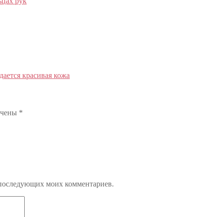
ьцах рук
дается красивая кожа
ечены
*
ля последующих моих комментариев.