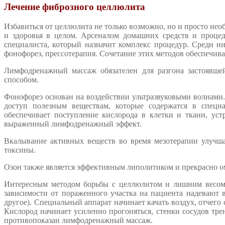
Лечение фиброзного целлюлита
Избавиться от целлюлита не только возможно, но и просто не
и здоровья в целом. Арсеналом домашних средств и проце
специалиста, который назначит комплекс процедур. Среди н
фонофорез, прессотерапия. Сочетание этих методов обеспечив
Лимфодренажный массаж обязателен для разгона застоявш
способом.
Фонофорез основан на воздействии ультразвуковыми волнами
доступ полезным веществам, которые содержатся в специ
обеспечивает поступление кислорода в клетки и ткани, ус
выраженный лимфодренажный эффект.
Вкалывание активных веществ во время мезотерапии улучш
токсины.
Озон также является эффективным липолитиком и прекрасно о
Интересным методом борьбы с целлюлитом и лишним весом 
зависимости от пораженного участка на пациента надевают 
другое). Специальный аппарат начинает качать воздух, отчего 
Кислород начинает усиленно прогоняться, стенки сосудов трен
противопоказан лимфодренажный массаж.