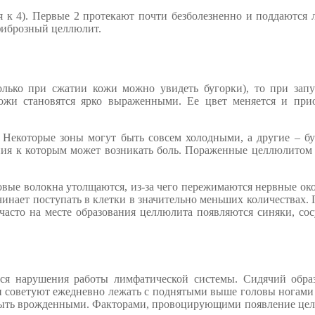
 к 4). Первые 2 протекают почти безболезненно и поддаются
фиброзный целлюлит.
олько при сжатии кожи можно увидеть бугорки), то при зап
ожи становятся ярко выраженными. Ее цвет меняется и прио
. Некоторые зоны могут быть совсем холодными, а другие – б
ения к которым может возникать боль. Пораженные целлюлитом
овые волокна утолщаются, из-за чего пережимаются нервные ок
инает поступать в клетки в значительно меньших количествах.
часто на месте образования целлюлита появляются синяки, со
ся нарушения работы лимфатической системы. Сидячий обра
чи советуют ежедневно лежать с поднятыми выше головы ногами
быть врожденными. Факторами, провоцирующими появление цел