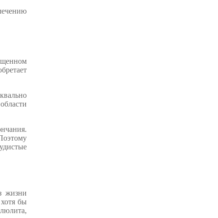
 лечению
ущенном
бретает
уквально
 области
ончания.
 Поэтому
судистые
з жизни
 хотя бы
люлита,