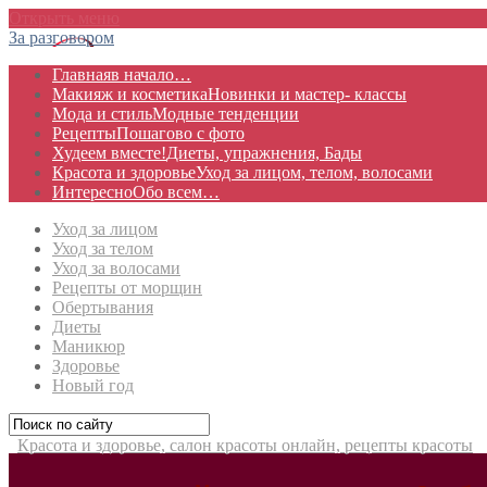
Открыть меню
За разговором
Главная
в начало…
Макияж и косметика
Новинки и мастер- классы
Мода и стиль
Модные тенденции
Рецепты
Пошагово с фото
Худеем вместе!
Диеты, упражнения, Бады
Красота и здоровье
Уход за лицом, телом, волосами
Интересно
Обо всем…
Уход за лицом
Уход за телом
Уход за волосами
Рецепты от морщин
Обертывания
Диеты
Маникюр
Здоровье
Новый год
Красота и здоровье, салон красоты онлайн, рецепты красоты