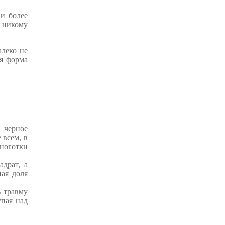
 и более
е никому
алеко не
ая форма
е черное
 всем, в
 ноготки
адрат, а
ная доля
ь травму
упая над