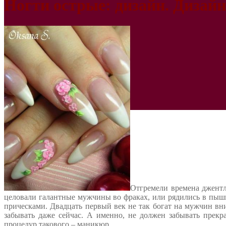
Ногти острые: дизайн. Дизай
Отгремели времена джентль
целовали галантные мужчины во фраках, или рядились в пы
прическами. Двадцать первый век не так богат на мужчин в
забывать даже сейчас. А именно, не должен забывать прек
процедур такового – маникюр.