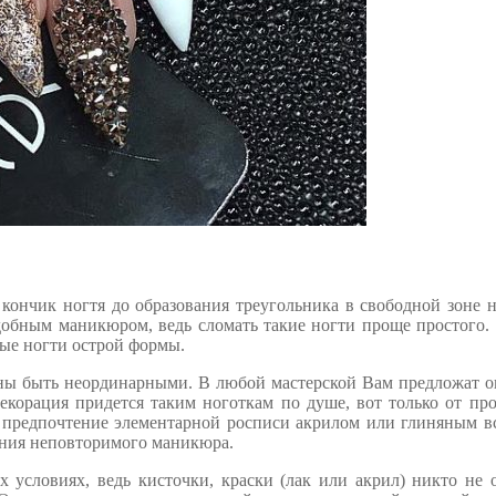
ь кончик ногтя до образования треугольника в свободной зоне 
добным маникюром, ведь сломать такие ногти проще простого
ые ногти острой формы.
жны быть неординарными. В любой мастерской Вам предложат 
екорация придется таким ноготкам по душе, вот только от пр
ь предпочтение элементарной росписи акрилом или глиняным в
дания неповторимого маникюра.
условиях, ведь кисточки, краски (лак или акрил) никто не 