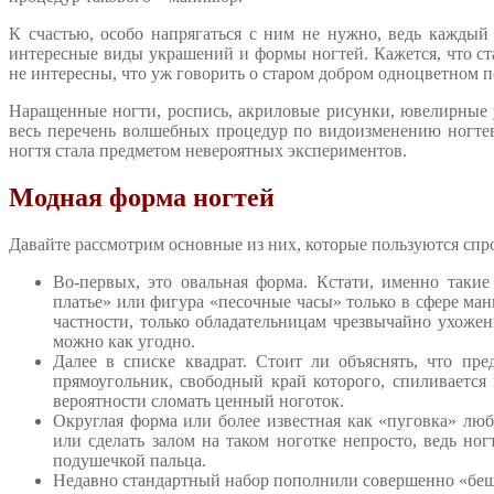
К счастью, особо напрягаться с ним не нужно, ведь каждый
интересные виды украшений и формы ногтей. Кажется, что ст
не интересны, что уж говорить о старом добром одноцветном 
Наращенные ногти, роспись, акриловые рисунки, ювелирные у
весь перечень волшебных процедур по видоизменению ногтев
ногтя стала предметом невероятных экспериментов.
Модная форма ногтей
Давайте рассмотрим основные из них, которые пользуются спр
Во-первых, это овальная форма. Кстати, именно такие
платье» или фигура «песочные часы» только в сфере мани
частности, только обладательницам чрезвычайно ухоже
можно как угодно.
Далее в списке квадрат. Стоит ли объяснять, что пред
прямоугольник, свободный край которого, спиливается
вероятности сломать ценный ноготок.
Округлая форма или более известная как «пуговка» лю
или сделать залом на таком ноготке непросто, ведь но
подушечкой пальца.
Недавно стандартный набор пополнили совершенно «беше