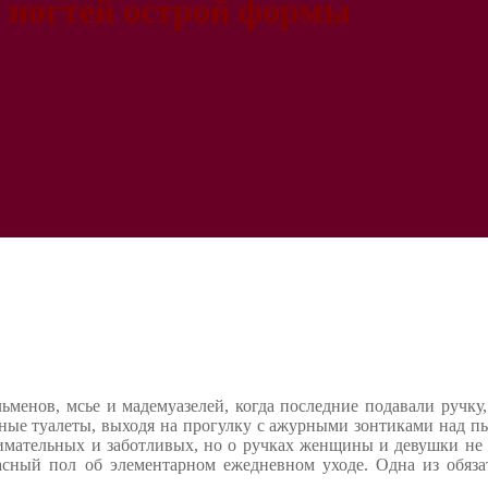
н ногтей острой формы
менов, мсье и мадемуазелей, когда последние подавали ручку,
шные туалеты, выходя на прогулку с ажурными зонтиками над 
нимательных и заботливых, но о ручках женщины и девушки н
расный пол об элементарном ежедневном уходе. Одна из обяза