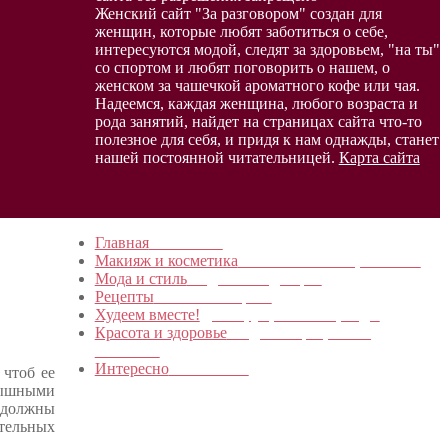
Женский сайт "За разговором" создан для
женщин, которые любят заботиться о себе,
интересуются модой, следят за здоровьем, "на ты"
со спортом и любят поговорить о нашем, о
женском за чашечкой ароматного кофе или чая.
Надеемся, каждая женщина, любого возраста и
рода занятий, найдет на страницах сайта что-то
полезное для себя, и придя к нам однажды, станет
нашей постоянной читательницей.
Карта сайта
Главная
в начало…
Макияж и косметика
Новинки и мастер- классы
Мода и стиль
Модные тенденции
Рецепты
Пошагово с фото
Худеем вместе!
Диеты, упражнения, Бады
Красота и здоровье
Уход за лицом, телом,
волосами
Интересно
Обо всем…
 чтоб ее
пышными
е должны
тельных