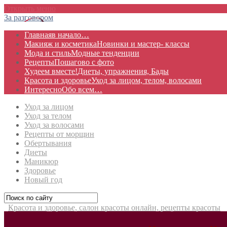
Открыть меню
За разговором
Главная
в начало…
Макияж и косметика
Новинки и мастер- классы
Мода и стиль
Модные тенденции
Рецепты
Пошагово с фото
Худеем вместе!
Диеты, упражнения, Бады
Красота и здоровье
Уход за лицом, телом, волосами
Интересно
Обо всем…
Уход за лицом
Уход за телом
Уход за волосами
Рецепты от морщин
Обертывания
Диеты
Маникюр
Здоровье
Новый год
Красота и здоровье, салон красоты онлайн, рецепты красоты