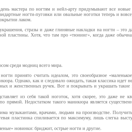
 день мастера по ногтям и нейл-арту придумывают все новые
андартные ногти-пуговки или овальные ноготки теперь и вовс
покрытии лаком.
крашения, стразы и даже глиняные накладки на ногти – это д
ой пластины. Хотя, что там про «тюнинг», когда даже обычн
осом среди модниц всего мира.
 ногти принято считать идеалом, это своеобразное «маленько
кюра. Однако, как и следовало ожидать, такая классика идет не
нных и женственных ручек. Вот и покрывать и украшать такие
ставляет из себя такой ноготок, хотя скорее, это даже не кв
 по прямой. Недостатком такого маникюра является существен
бима музыкантами, врачами, людьми на производстве. Получит
гтевая пластинка спиливается по максимуму, лишь слегка выст
ные» новинки: бриджит, острые ногти и другие.