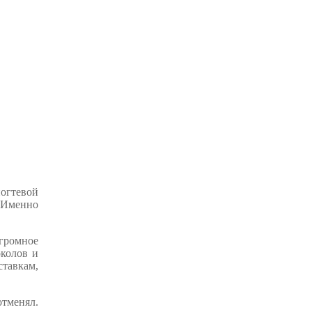
ногтевой
. Именно
огромное
околов и
ставкам,
отменял.