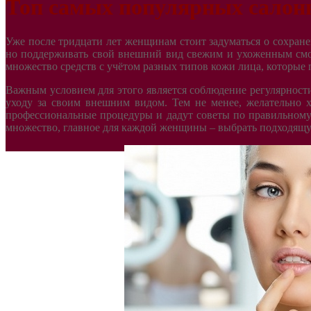
Топ самых популярных салон
Уже после тридцати лет женщинам стоит задуматься о сохранен
но поддерживать свой внешний вид свежим и ухоженным смог
множество средств с учётом разных типов кожи лица, которые 
Важным условием для этого является соблюдение регулярност
уходу за своим внешним видом. Тем не менее, желательно х
профессиональные процедуры и дадут советы по правильному
множество, главное для каждой женщины – выбрать подходящ