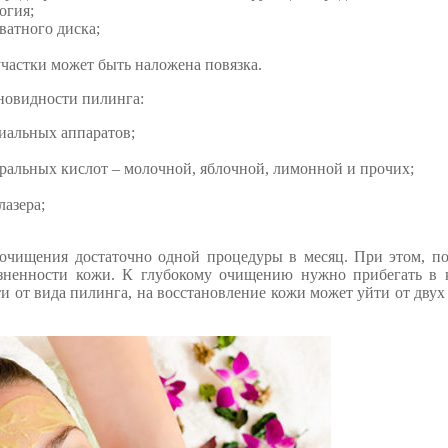
огия;
ватного диска;
частки может быть наложена повязка.
новидности пилинга:
иальных аппаратов;
альных кислот – молочной, яблочной, лимонной и прочих;
азера;
о очищения достаточно одной процедуры в месяц. При этом, п
язненности кожи. К глубокому очищению нужно прибегать в 
ти от вида пилинга, на восстановление кожи может уйти от двух