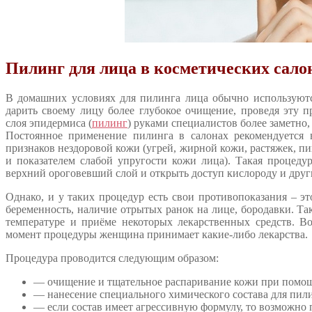
Пилинг для лица в косметических сало
В домашних условиях для пилинга лица обычно используют
дарить своему лицу более глубокое очищение, проведя эту 
слоя эпидермиса (
пилинг
) руками специалистов более заметно
Постоянное применение пилинга в салонах рекомендуется в
признаков нездоровой кожи (угрей, жирной кожи, растяжек, п
и показателем слабой упругости кожи лица). Такая процеду
верхний ороговевший слой и открыть доступ кислороду и дру
Однако, и у таких процедур есть свои противопоказания – э
беременность, наличие отрытых ранок на лице, бородавки. Т
температуре и приёме некоторых лекарственных средств. Во
момент процедуры женщина принимает какие-либо лекарства.
Процедура проводится следующим образом:
— очищение и тщательное распаривание кожи при помощ
— нанесение специального химического состава для пили
— если состав имеет агрессивную формулу, то возможно 