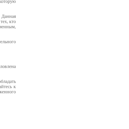
которую
 Данная
тех, кто
еменным,
тельного
словлена
бладать
йтесь к
женного