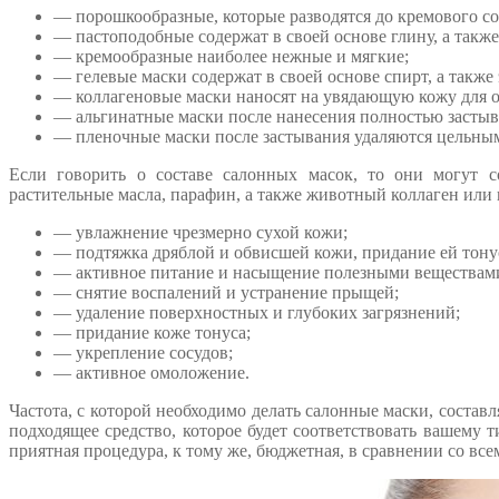
— порошкообразные, которые разводятся до кремового с
— пастоподобные содержат в своей основе глину, а также
— кремообразные наиболее нежные и мягкие;
— гелевые маски содержат в своей основе спирт, а также
— коллагеновые маски наносят на увядающую кожу для о
— альгинатные маски после нанесения полностью застыв
— пленочные маски после застывания удаляются цельны
Если говорить о составе салонных масок, то они могут 
растительные масла, парафин, а также животный коллаген или 
— увлажнение чрезмерно сухой кожи;
— подтяжка дряблой и обвисшей кожи, придание ей тону
— активное питание и насыщение полезными веществам
— снятие воспалений и устранение прыщей;
— удаление поверхностных и глубоких загрязнений;
— придание коже тонуса;
— укрепление сосудов;
— активное омоложение.
Частота, с которой необходимо делать салонные маски, состав
подходящее средство, которое будет соответствовать вашему 
приятная процедура, к тому же, бюджетная, в сравнении со вс