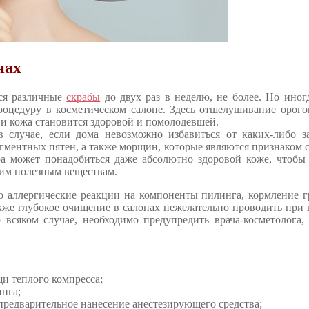
нах
ся различные
скрабы
до двух раз в неделю, не более. Но иног
процедуру в косметическом салоне. Здесь отшелушивание орог
, и кожа становится здоровой и помолодевшей.
 случае, если дома невозможно избавиться от каких-либо з
игментных пятен, а также морщин, которые являются признаком 
ра может понадобиться даже абсолютно здоровой коже, чтобы
гим полезным веществам.
то аллергические реакции на компоненты пилинга, кормление 
акже глубокое очищение в салонах нежелательно проводить при
 всяком случае, необходимо предупредить врача-косметолога,
и теплого компресса;
нга;
предварительное нанесение анестезирующего средства;