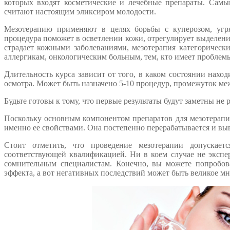
которых входят косметические и лечебные препараты. Самы
считают настоящим эликсиром молодости.
Мезотерапию применяют в целях борьбы с куперозом, угр
процедура поможет в осветлении кожи, отрегулирует выделение 
страдает кожными заболеваниями, мезотерапия категорическ
аллергикам, онкологическим больным, тем, кто имеет проблемы 
Длительность курса зависит от того, в каком состоянии нахо
осмотра. Может быть назначено 5-10 процедур, промежуток ме
Будьте готовы к тому, что первые результаты будут заметны не р
Поскольку основным компонентом препаратов для мезотерапии
именно ее свойствами. Она постепенно перерабатывается и выв
Стоит отметить, что проведение мезотерапии допускает
соответствующей квалификацией. Ни в коем случае не эксп
сомнительным специалистам. Конечно, вы можете попробова
эффекта, а вот негативных последствий может быть великое м