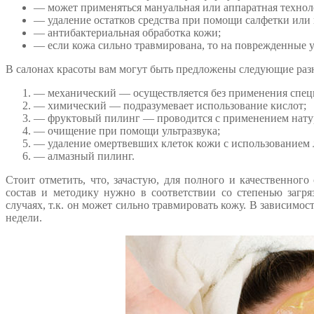
— может применяться мануальная или аппаратная технол
— удаление остатков средства при помощи салфетки или 
— антибактериальная обработка кожи;
— если кожа сильно травмирована, то на поврежденные у
В салонах красоты вам могут быть предложены следующие раз
— механический — осуществляется без применения спец
— химический — подразумевает использование кислот;
— фруктовый пилинг — проводится с применением натур
— очищение при помощи ультразвука;
— удаление омертвевших клеток кожи с использованием л
— алмазный пилинг.
Стоит отметить, что, зачастую, для полного и качественног
состав и методику нужно в соответствии со степенью загр
случаях, т.к. он может сильно травмировать кожу. В зависимос
недели.