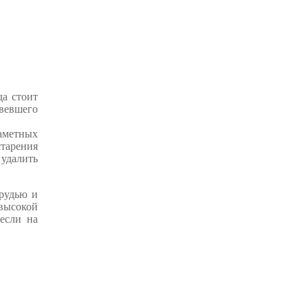
да стоит
овевшего
аметных
старения
 удалить
грудью и
 высокой
 если на