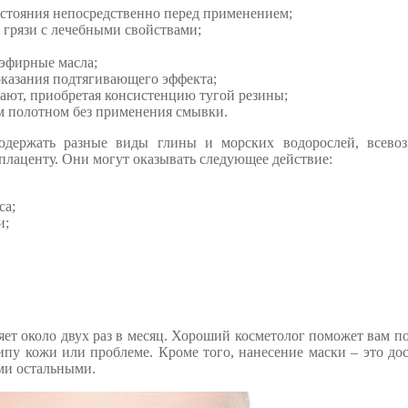
остояния непосредственно перед применением;
 грязи с лечебными свойствами;
 эфирные масла;
казания подтягивающего эффекта;
ают, приобретая консистенцию тугой резины;
м полотном без применения смывки.
содержать разные виды глины и морских водорослей, всево
плаценту. Они могут оказывать следующее действие:
са;
и;
ляет около двух раз в месяц. Хороший косметолог поможет вам п
типу кожи или проблеме. Кроме того, нанесение маски – это до
еми остальными.