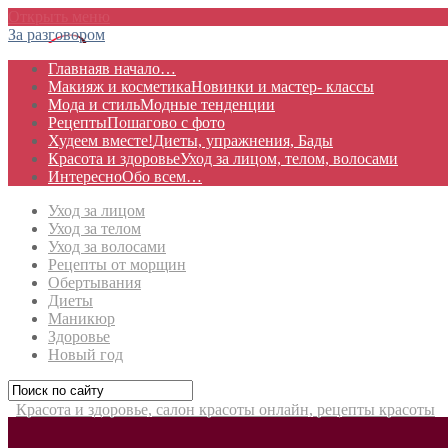
Открыть меню
За разговором
Главная
в начало…
Макияж и косметика
Новинки и мастер- классы
Мода и стиль
Модные тенденции
Рецепты
Пошагово с фото
Худеем вместе!
Диеты, упражнения, Бады
Красота и здоровье
Уход за лицом, телом, волосами
Интересно
Обо всем…
Уход за лицом
Уход за телом
Уход за волосами
Рецепты от морщин
Обертывания
Диеты
Маникюр
Здоровье
Новый год
Красота и здоровье, салон красоты онлайн, рецепты красоты