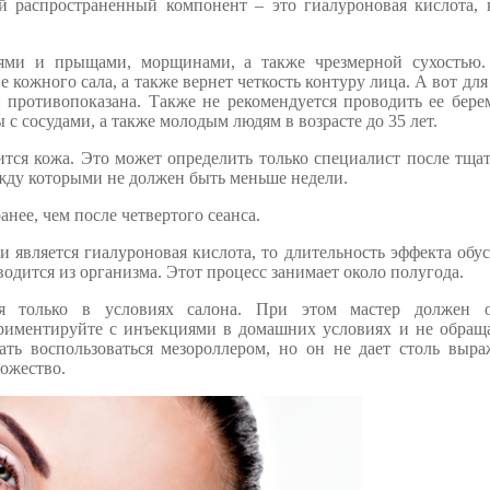
й распространенный компонент – это гиалуроновая кислота, 
ями и прыщами, морщинами, а также чрезмерной сухостью.
кожного сала, а также вернет четкость контуру лица. А вот для 
и противопоказана. Также не рекомендуется проводить ее бер
с сосудами, а также молодым людям в возрасте до 35 лет.
дится кожа. Это может определить только специалист после тща
жду которыми не должен быть меньше недели.
анее, чем после четвертого сеанса.
 является гиалуроновая кислота, то длительность эффекта обу
одится из организма. Этот процесс занимает около полугода.
ся только в условиях салона. При этом мастер должен о
ериментируйте с инъекциями в домашних условиях и не обраща
ть воспользоваться мезороллером, но он не дает столь выра
ножество.