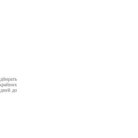
одбирать
крайних
 дней до