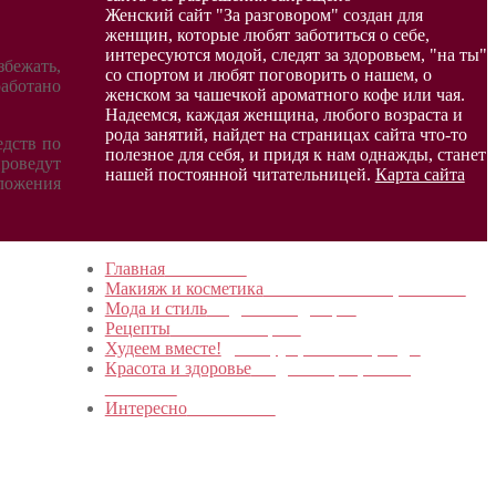
Женский сайт "За разговором" создан для
женщин, которые любят заботиться о себе,
интересуются модой, следят за здоровьем, "на ты"
збежать,
со спортом и любят поговорить о нашем, о
работано
женском за чашечкой ароматного кофе или чая.
Надеемся, каждая женщина, любого возраста и
рода занятий, найдет на страницах сайта что-то
едств по
полезное для себя, и придя к нам однажды, станет
проведут
нашей постоянной читательницей.
Карта сайта
оложения
Главная
в начало…
Макияж и косметика
Новинки и мастер- классы
Мода и стиль
Модные тенденции
Рецепты
Пошагово с фото
Худеем вместе!
Диеты, упражнения, Бады
Красота и здоровье
Уход за лицом, телом,
волосами
Интересно
Обо всем…