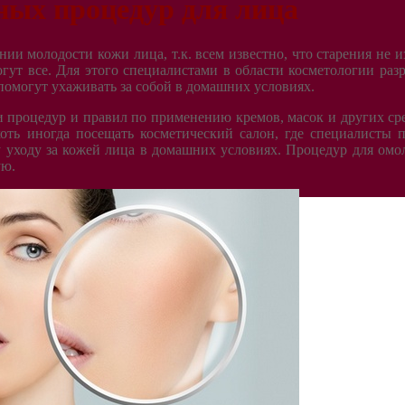
ных процедур для лица
ии молодости кожи лица, т.к. всем известно, что старения не и
ут все. Для этого специалистами в области косметологии раз
помогут ухаживать за собой в домашних условиях.
и процедур и правил по применению кремов, масок и других ср
оть иногда посещать косметический салон, где специалисты 
 уходу за кожей лица в домашних условиях. Процедур для ом
ую.