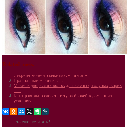
Related posts:
Секреты модного макияжа: «Пин-ап»
Правильный макияж глаз
Макияж для рыжих волос: для зеленых, голубых, карих
глаз
Как правильно сделать татуаж бровей в домашних
условиях
Что еще почитать?