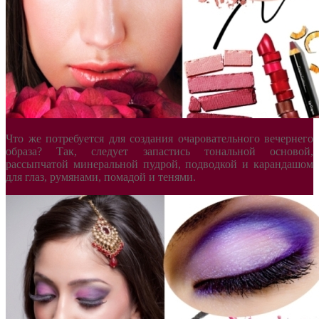
Что же потребуется для создания очаровательного вечернего
образа? Так, следует запастись тональной основой,
рассыпчатой минеральной пудрой, подводкой и карандашом
для глаз, румянами, помадой и тенями.