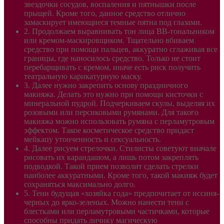
звездочки сосудов, воспаления и пятнышки после
прыщей. Кроме того, данное средство отлично
замаскирует имеющиеся темные пятна под глазами.
2. Продолжаем выравнивать тон лица ВВ-тональником
или кремом-маскировщиком. Тщательно вбиваем
средство при помощи пальцев, аккуратно сглаживая все
границы, где наносилось средство. Только не стоит
перебарщивать с кремом, иначе есть риск получить
театральную карикатурную маску.
3. Далее нужно закрепить основу праздничного
макияжа. Делать это нужно при помощи кисточки с
минеральной пудрой. Подчеркиваем скулы, выделяя их
розовыми или персиковыми румянами. Для такого
макияжа можно использовать румяна с перламутровым
эффектом. Такое косметическое средство придаст
мейкапу утонченность и сексуальность.
4. Далее рисуем стрелочки. Стилисты советуют вначале
рисовать их карандашом, а лишь потом закреплять
подводкой. Такой прием позволит сделать стрелки
наиболее аккуратными. Кроме того, такой макияж будет
сохраняться максимально долго.
5. Тени будущая «хозяйка года» предпочитает от иссиня-
черных до ярко-зеленых. Можно нанести тени с
блестками или перламутровыми частичками, которые
способны придать личику магическую