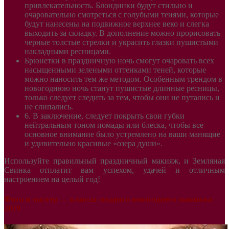
привлекательность. Блондинки будут стильно и
очаровательно смотреться с голубыми тенями, которые
будут нанесены на подвижное верхнее веко и слегка
выходить за складку. В дополнение можно прорисовать
черные толстые стрелки и украсить глазки пушистыми
накладными ресницами.
Брюнетки в праздничную ночь смогут очаровать всех
насыщенными зелеными оттенками теней, которые
можно наносить тем же методом. Особенным трендом в
новогоднюю ночь станут пушистые длинные ресницы,
только следует следить за тем, чтобы они не путались и
не слипались.
6. В заключение, следует покрыть свои губки
нейтральным тоном помады или блеска, чтобы все
основное внимание было устремлено на ваши манящие
и удивительно красивые «озера души».
Используйте правильный праздничный макияж, и Земляная
Свинка отплатит вам успехом, удачей и отличным
настроением на целый год!
Фото и мастер — классы модного новогоднего макияжа
2019