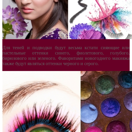
Для теней и подводки будут весьма кстати сияющие или
пастельные оттенки синего, фиолетового, голубого,
бирюзового или зеленого. Фаворитами новогоднего макияжа
также будут являться оттенки черного и серого.