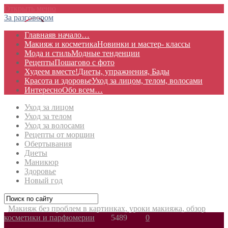
Открыть меню
За разговором
Главная
в начало…
Макияж и косметика
Новинки и мастер- классы
Мода и стиль
Модные тенденции
Рецепты
Пошагово с фото
Худеем вместе!
Диеты, упражнения, Бады
Красота и здоровье
Уход за лицом, телом, волосами
Интересно
Обо всем…
Уход за лицом
Уход за телом
Уход за волосами
Рецепты от морщин
Обертывания
Диеты
Маникюр
Здоровье
Новый год
Макияж без проблем в картинках, уроки макияжа, обзор
косметики и парфюмерии
5489
0