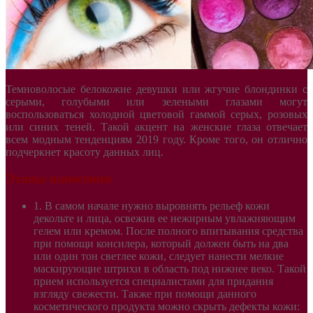
Темноволосые белокожие девушки или жгучие блондинки с
серыми, голубыми или зелеными глазами могут
воспользоваться холодной цветовой гаммой серых, розовых
или синих теней. Такой акцент на женские глаза отвечает
всем модным тенденциям 2019 году. Кроме того, он отлично
подчеркнет красоту данных лиц.
Этапы нанесения
1. В самом начале нужно выровнять рельеф кожи
декольте и лица, освежив ее нежирным увлажняющим
гелем или кремом. После полного впитывания средства
при помощи консилера, который должен быть на два
или один тон светлее кожи, следует нанести мелкие
маскирующие штрихи в область под нижнее веко. Такой
прием используется специалистами для придания
взгляду свежести. Также при помощи данного
косметического продукта можно скрыть дефекты кожи: