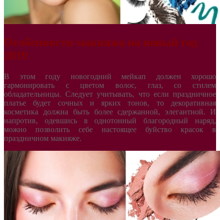
Особенности макияжа на новый год
2019
В этом году новогодний мейкап должен хорошо
гармонировать с цветом волос, глаз, со стилем
обладательницы. Следует учитывать, что если праздничное
платье будет сочных и ярких тонов, то декоративная
косметика должна быть более сдержанной, элегантной. И
напротив, одевшись в однотонный благородный наряд,
можно позволить себе настоящее буйство красок в
праздничном макияже.