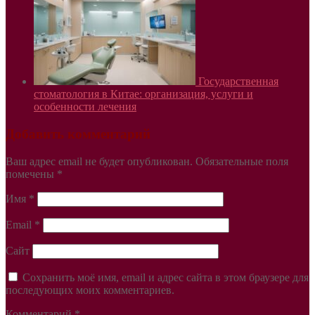
Государственная
стоматология в Китае: организация, услуги и
особенности лечения
Добавить комментарий
Ваш адрес email не будет опубликован.
Обязательные поля
помечены
*
Имя
*
Email
*
Сайт
Сохранить моё имя, email и адрес сайта в этом браузере для
последующих моих комментариев.
Комментарий
*