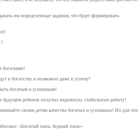
авать им определенные задания, что будет формировать
ое!
г!
и богатыми!
ут к богатству и возможно даже к успеху!
т быть богатым и успешным!
 в будущем ребенок получил надежную, стабильную работу!
рививайте своим детям качества богатых и успешных! Но для это
ийосаки: «Богатый папа, бедный папа».