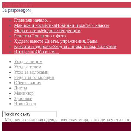
Открыть меню
За разговором
Главная
в начало…
Макияж и косметика
Новинки и мастер- классы
Мода и стиль
Модные тенденции
Рецепты
Пошагово с фото
Худеем вместе!
Диеты, упражнения, Бады
Красота и здоровье
Уход за лицом, телом, волосами
Интересно
Обо всем…
Уход за лицом
Уход за телом
Уход за волосами
Рецепты от морщин
Обертывания
Диеты
Маникюр
Здоровье
Новый год
Модная и стильная одежда, женская мода, как одеться стильно