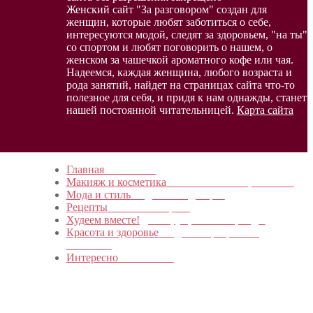
Женский сайт "За разговором" создан для
женщин, которые любят заботиться о себе,
интересуются модой, следят за здоровьем, "на ты"
со спортом и любят поговорить о нашем, о
женском за чашечкой ароматного кофе или чая.
Надеемся, каждая женщина, любого возраста и
рода занятий, найдет на страницах сайта что-то
полезное для себя, и придя к нам однажды, станет
нашей постоянной читательницей.
Карта сайта
Главная
в начало…
Макияж и косметика
Новинки и мастер- классы
Мода и стиль
Модные тенденции
Рецепты
Пошагово с фото
Худеем вместе!
Диеты, упражнения, Бады
Красота и здоровье
Уход за лицом, телом,
волосами
Интересно
Обо всем…