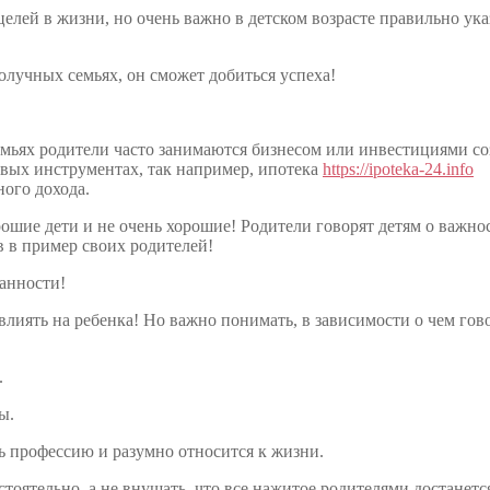
целей в жизни, но очень важно в детском возрасте правильно ука
олучных семьях, он сможет добиться успеха!
емьях родители часто занимаются бизнесом или инвестициями со
овых инструментах, так например, ипотека
https://ipoteka-24.info
ого дохода.
рошие дети и не очень хорошие! Родители говорят детям о важно
яв в пример своих родителей!
танности!
влиять на ребенка! Но важно понимать, в зависимости о чем гов
.
ы.
ь профессию и разумно относится к жизни.
тоятельно, а не внушать, что все нажитое родителями достанется