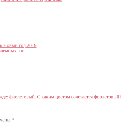
ть Новый год 2019
блемных зон
жде: фиолетовый. С каким цветом сочетается фиолетовый?
ечены
*