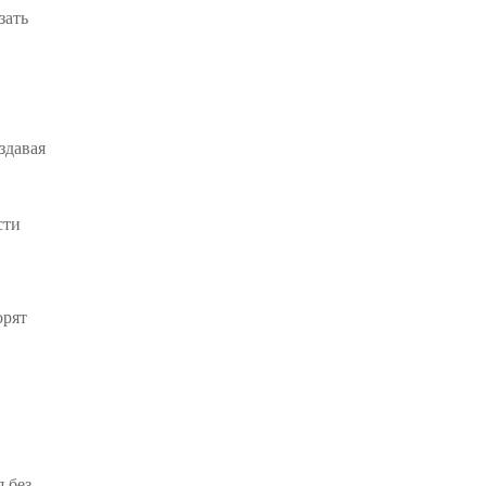
зать
здавая
сти
орят
 без