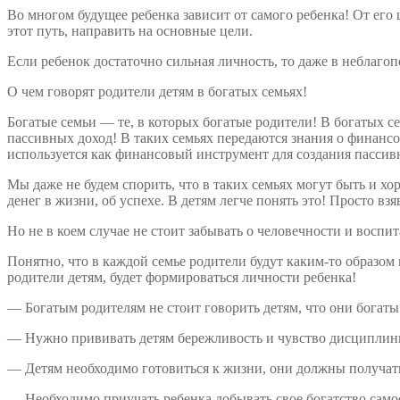
Во многом будущее ребенка зависит от самого ребенка! От его 
этот путь, направить на основные цели.
Если ребенок достаточно сильная личность, то даже в неблагоп
О чем говорят родители детям в богатых семьях!
Богатые семьи — те, в которых богатые родители! В богатых с
пассивных доход! В таких семьях передаются знания о финанс
используется как финансовый инструмент для создания пассивн
Мы даже не будем спорить, что в таких семьях могут быть и хо
денег в жизни, об успехе. В детям легче понять это! Просто вз
Но не в коем случае не стоит забывать о человечности и воспи
Понятно, что в каждой семье родители будут каким-то образом 
родители детям, будет формироваться личности ребенка!
— Богатым родителям не стоит говорить детям, что они богаты
— Нужно прививать детям бережливость и чувство дисциплин
— Детям необходимо готовиться к жизни, они должны получат
— Необходимо приучать ребенка добывать свое богатство самос