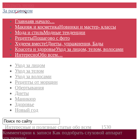
Открыть меню
За разговором
Главная
в начало…
Макияж и косметика
Новинки и мастер- классы
Мода и стиль
Модные тенденции
Рецепты
Пошагово с фото
Худеем вместе!
Диеты, упражнения, Бады
Красота и здоровье
Уход за лицом, телом, волосами
Интересно
Обо всем…
Уход за лицом
Уход за телом
Уход за волосами
Рецепты от морщин
Обертывания
Диеты
Маникюр
Здоровье
Новый год
Интересные и полезные статьи обо всем
1530
Комментарии
к записи Как подобрать слуховой аппарат
отключены