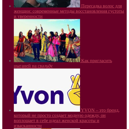
Пересадка волос для
женщин: современные методы восстановления густоты
и уверенности
Как пригласить
цыганей на свадьбу
YVON – это бренд,
который не просто создает модную одежду, он
воплощает в себе идеал женской красоты и
изысканности