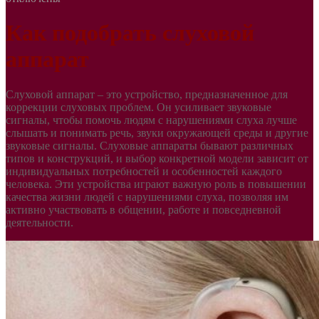
Как подобрать слуховой
аппарат
Слуховой аппарат – это устройство, предназначенное для
коррекции слуховых проблем. Он усиливает звуковые
сигналы, чтобы помочь людям с нарушениями слуха лучше
слышать и понимать речь, звуки окружающей среды и другие
звуковые сигналы. Слуховые аппараты бывают различных
типов и конструкций, и выбор конкретной модели зависит от
индивидуальных потребностей и особенностей каждого
человека. Эти устройства играют важную роль в повышении
качества жизни людей с нарушениями слуха, позволяя им
активно участвовать в общении, работе и повседневной
деятельности.