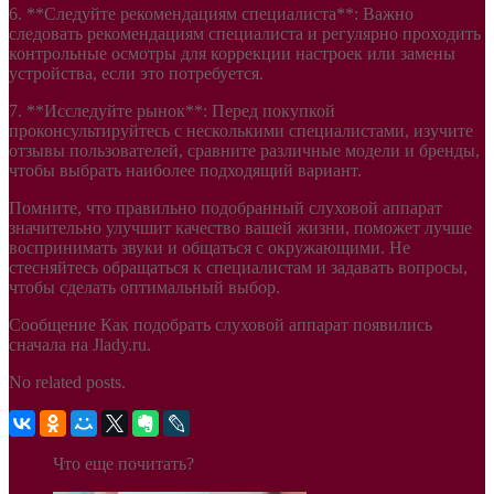
6. **Следуйте рекомендациям специалиста**: Важно
следовать рекомендациям специалиста и регулярно проходить
контрольные осмотры для коррекции настроек или замены
устройства, если это потребуется.
7. **Исследуйте рынок**: Перед покупкой
проконсультируйтесь с несколькими специалистами, изучите
отзывы пользователей, сравните различные модели и бренды,
чтобы выбрать наиболее подходящий вариант.
Помните, что правильно подобранный слуховой аппарат
значительно улучшит качество вашей жизни, поможет лучше
воспринимать звуки и общаться с окружающими. Не
стесняйтесь обращаться к специалистам и задавать вопросы,
чтобы сделать оптимальный выбор.
Сообщение Как подобрать слуховой аппарат появились
сначала на Jlady.ru.
No related posts.
Что еще почитать?