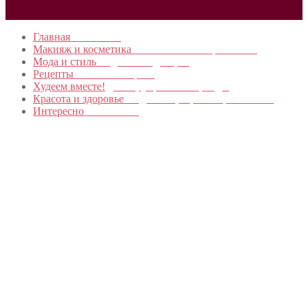
Главная
в начало…
Макияж и косметика
Новинки и мастер- классы
Мода и стиль
Модные тенденции
Рецепты
Пошагово с фото
Худеем вместе!
Диеты, упражнения, Бады
Красота и здоровье
Уход за лицом, телом, волосами
Интересно
Обо всем…