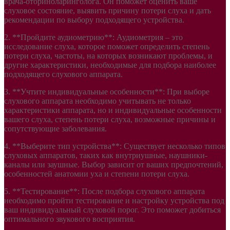
врача-оториноларинголога. Он поможет оценить ваше
слуховое состояние, выявить причину потери слуха и дать
рекомендации по выбору подходящего устройства.
2. **Пройдите аудиометрию**: Аудиометрия – это
исследование слуха, которое поможет определить степень
потери слуха, частоты, на которых возникают проблемы, и
другие характеристики, необходимые для подбора наиболее
подходящего слухового аппарата.
3. **Учтите индивидуальные особенности**: При выборе
слухового аппарата необходимо учитывать не только
характеристики аппарата, но и индивидуальные особенности
вашего слуха, степень потери слуха, возможные причины и
сопутствующие заболевания.
4. **Выберите тип устройства**: Существует несколько типов
слуховых аппаратов, таких как внутриушные, наушники-
каналы или заушные. Выбор зависит от ваших предпочтений,
особенностей анатомии уха и степени потери слуха.
5. **Тестирование**: После подбора слухового аппарата
необходимо пройти тестирование и настройку устройства под
ваш индивидуальный слуховой порог. Это поможет добиться
оптимального звукового восприятия.