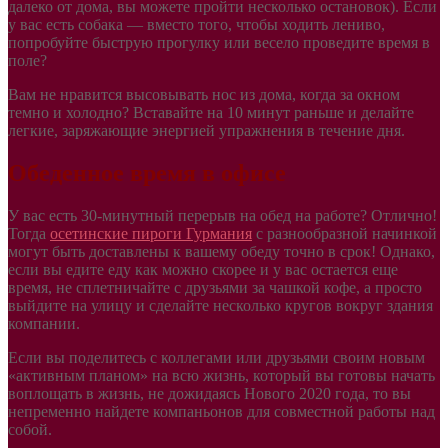
далеко от дома, вы можете пройти несколько остановок). Если
у вас есть собака — вместо того, чтобы ходить лениво,
попробуйте быструю прогулку или весело проведите время в
поле?
Вам не нравится высовывать ноc из дома, когда за окном
темно и холодно? Вставайте на 10 минут раньше и делайте
легкие, заряжающие энергией упражнения в течение дня.
Обеденное время в офисе
У вас есть 30-минутный перерыв на обед на работе? Отлично!
Тогда
осетинские пироги Гурмания
с разнообразной начинкой
могут быть доставлены к вашему обеду точно в срок! Однако,
если вы едите еду как можно скорее и у вас остается еще
время, не сплетничайте с друзьями за чашкой кофе, а просто
выйдите на улицу и сделайте несколько кругов вокруг здания
компании.
Если вы поделитесь с коллегами или друзьями своим новым
«активным планом» на всю жизнь, который вы готовы начать
воплощать в жизнь, не дожидаясь Нового 2020 года, то вы
непременно найдете компаньонов для совместной работы над
собой.