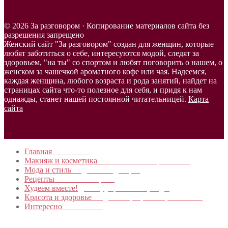
© 2026 За разговором · Копирование материалов сайта без
разрешения запрещено
Женский сайт "За разговором" создан для женщин, которые
любят заботиться о себе, интересуются модой, следят за
здоровьем, "на ты" со спортом и любят поговорить о нашем, о
женском за чашечкой ароматного кофе или чая. Надеемся,
каждая женщина, любого возраста и рода занятий, найдет на
страницах сайта что-то полезное для себя, и придя к нам
однажды, станет нашей постоянной читательницей.
Карта
сайта
Главная
в начало…
Макияж и косметика
Новинки и мастер- классы
Мода и стиль
Модные тенденции
Рецепты
Пошагово с фото
Худеем вместе!
Диеты, упражнения, Бады
Красота и здоровье
Уход за лицом, телом, волосами
Интересно
Обо всем…