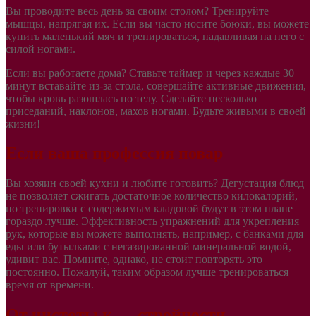
Вы проводите весь день за своим столом? Тренируйте
мышцы, напрягая их. Если вы часто носите боюки, вы можете
купить маленький мяч и тренироваться, надавливая на него с
силой ногами.
Если вы работаете дома? Ставьте таймер и через каждые 30
минут вставайте из-за стола, совершайте активные движения,
чтобы кровь разошлась по телу. Сделайте несколько
приседаний, наклонов, махов ногами. Будьте живыми в своей
жизни!
Если ваша профессия повар
Вы хозяин своей кухни и любите готовить? Дегустация блюд
не позволяет сжигать достаточное количество килокалорий,
но тренировки с содержимым кладовой будут в этом плане
гораздо лучше. Эффективность упражнений для укрепления
рук, которые вы можете выполнять, например, с банками для
еды или бутылками с негазированной минеральной водой,
удивит вас. Помните, однако, не стоит повторять это
постоянно. Пожалуй, таким образом лучше тренироваться
время от времени.
От чистоты к … стройности