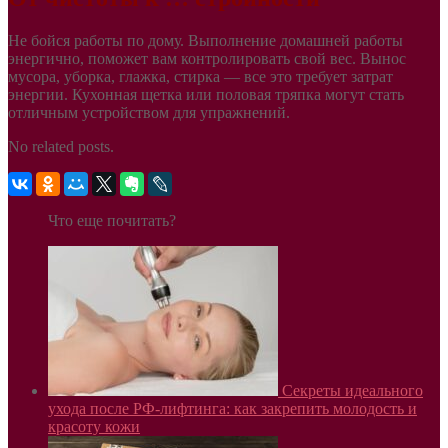
Не бойся работы по дому. Выполнение домашней работы
энергично, поможет вам контролировать свой вес. Вынос
мусора, уборка, глажка, стирка — все это требует затрат
энергии. Кухонная щетка или половая тряпка могут стать
отличным устройством для упражнений.
No related posts.
Что еще почитать?
Секреты идеального
ухода после РФ-лифтинга: как закрепить молодость и
красоту кожи