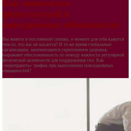
Как заниматься
физкультурой в
повседневных обязанностях
Вы живете в постоянной спешке, и момент для себя кажется
чем-то, что вас не касается? В то же время глобальные
организации, занимающиеся укреплением здоровья,
выражают обеспокоенность по поводу важности регулярной
физической активности для поддержания сил. Как
«переправить» трафик при выполнении повседневных
обязанностей?