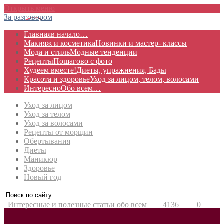
Открыть меню
За разговором
Главная
в начало…
Макияж и косметика
Новинки и мастер- классы
Мода и стиль
Модные тенденции
Рецепты
Пошагово с фото
Худеем вместе!
Диеты, упражнения, Бады
Красота и здоровье
Уход за лицом, телом, волосами
Интересно
Обо всем…
Уход за лицом
Уход за телом
Уход за волосами
Рецепты от морщин
Обертывания
Диеты
Маникюр
Здоровье
Новый год
Интересные и полезные статьи обо всем
4136
0