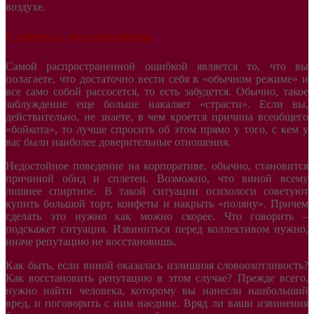
воздухе.
Советы психологов
Самой распространенной ошибкой является то, что вы
полагаете, что достаточно вести себя в «обычном режиме» и
все само собой рассосется, то есть забудется. Обычно, такое
заблуждение еще больше накаляет «страсти». Если вы,
действительно, не знаете, в чем кроется причина всеобщего
«бойкота», то лучше спросить об этом прямо у того, с кем у
вас были наиболее доверительные отношения.
Недостойное поведение на корпоративе, обычно, становится
причиной обид и сплетен. Возможно, что виной всему
лишнее спиртное. В такой ситуации психологи советуют
купить большой торт, конфеты и накрыть «поляну». Причем
сделать это нужно как можно скорее. Что говорить –
подскажет ситуация. Извиниться перед коллективом нужно,
иначе репутацию не восстановишь.
Как быть, если виной оказалась излишняя словоохотливость?
Как восстановить репутацию в этом случае? Прежде всего,
нужно найти человека, которому вы нанесли наибольший
вред, и поговорить с ним наедине. Вряд ли ваши извинения