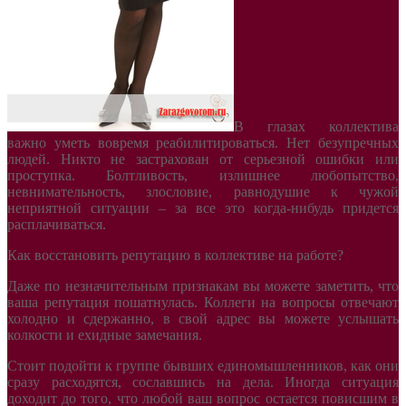
В глазах коллектива
важно уметь вовремя реабилитироваться. Нет безупречных
людей. Никто не застрахован от серьезной ошибки или
проступка. Болтливость, излишнее любопытство,
невнимательность, злословие, равнодушие к чужой
неприятной ситуации – за все это когда-нибудь придется
расплачиваться.
Как восстановить репутацию в коллективе на работе?
Даже по незначительным признакам вы можете заметить, что
ваша репутация пошатнулась. Коллеги на вопросы отвечают
холодно и сдержанно, в свой адрес вы можете услышать
колкости и ехидные замечания.
Стоит подойти к группе бывших единомышленников, как они
сразу расходятся, сославшись на дела. Иногда ситуация
доходит до того, что любой ваш вопрос остается повисшим в