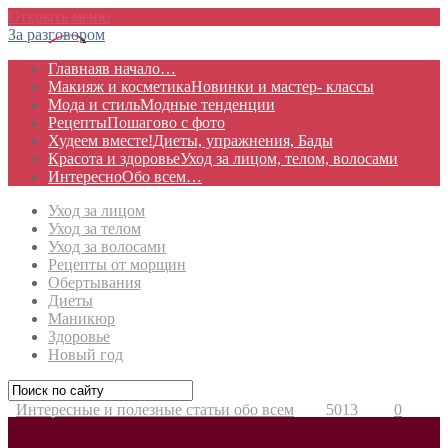
Открыть меню
За разговором
Главная
в начало…
Макияж и косметика
Новинки и мастер- классы
Мода и стиль
Модные тенденции
Рецепты
Пошагово с фото
Худеем вместе!
Диеты, упражнения, Бады
Красота и здоровье
Уход за лицом, телом, волосами
Интересно
Обо всем…
Уход за лицом
Уход за телом
Уход за волосами
Рецепты от морщин
Обертывания
Диеты
Маникюр
Здоровье
Новый год
Интересные и полезные статьи обо всем
5013
0