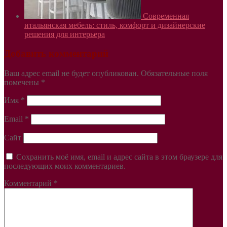
Современная
итальянская мебель: стиль, комфорт и дизайнерские
решения для интерьера
Добавить комментарий
Ваш адрес email не будет опубликован.
Обязательные поля
помечены
*
Имя
*
Email
*
Сайт
Сохранить моё имя, email и адрес сайта в этом браузере для
последующих моих комментариев.
Комментарий
*