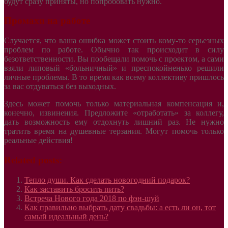
будут сразу приняты, но попробовать нужно.
Промахи на работе
Случается, что ваша ошибка может стоить кому-то серьезных
проблем по работе. Обычно так происходит в силу
безответственности. Вы пообещали помочь с проектом, а сами
взяли липовый «больничный» и преспокойненько решили
личные проблемы. В то время как всему коллективу пришлось
за вас отдуваться без выходных.
Здесь может помочь только материальная компенсация и,
конечно, извинения. Предложите «отработать» за коллегу,
дать возможность ему отдохнуть лишний раз. Не нужно
тратить время на душевные терзания. Могут помочь только
реальные действия!
Related posts:
Тепло души. Как сделать новогодний подарок?
Как заставить бросить пить?
Встреча Нового года 2018 по фэн-шуй
Как правильно выбрать дату свадьбы: а есть ли он, тот
самый идеальный день?