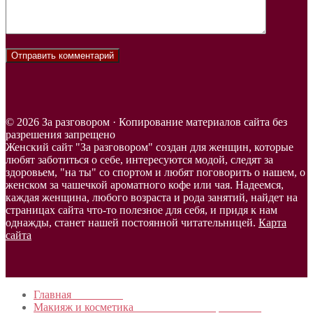
© 2026 За разговором · Копирование материалов сайта без
разрешения запрещено
Женский сайт "За разговором" создан для женщин, которые
любят заботиться о себе, интересуются модой, следят за
здоровьем, "на ты" со спортом и любят поговорить о нашем, о
женском за чашечкой ароматного кофе или чая. Надеемся,
каждая женщина, любого возраста и рода занятий, найдет на
страницах сайта что-то полезное для себя, и придя к нам
однажды, станет нашей постоянной читательницей.
Карта
сайта
Главная
в начало…
Макияж и косметика
Новинки и мастер- классы