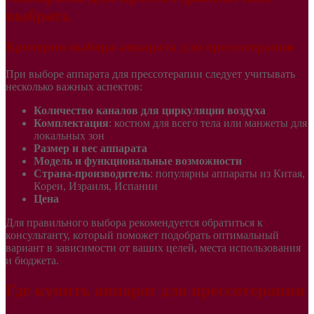
выбрать
Критерии выбора аппарата для прессотерапии
При выборе аппарата для прессотерапии следует учитывать
несколько важных аспектов:
Количество каналов для циркуляции воздуха
Комплектация
: костюм для всего тела или манжеты для
локальных зон
Размер и вес аппарата
Модель и функциональные возможности
Страна-производитель
: популярны аппараты из Китая,
Кореи, Израиля, Испании
Цена
Для правильного выбора рекомендуется обратиться к
консультанту, который поможет подобрать оптимальный
вариант в зависимости от ваших целей, места использования
и бюджета.
Где купить аппарат для прессотерапии