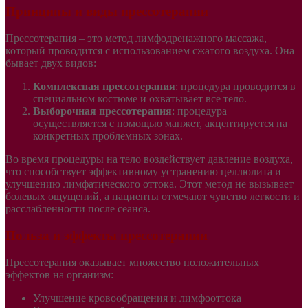
Принципы и виды прессотерапии
Прессотерапия – это метод лимфодренажного массажа,
который проводится с использованием сжатого воздуха. Она
бывает двух видов:
Комплексная прессотерапия
: процедура проводится в
специальном костюме и охватывает все тело.
Выборочная прессотерапия
: процедура
осуществляется с помощью манжет, акцентируется на
конкретных проблемных зонах.
Во время процедуры на тело воздействует давление воздуха,
что способствует эффективному устранению целлюлита и
улучшению лимфатического оттока. Этот метод не вызывает
болевых ощущений, а пациенты отмечают чувство легкости и
расслабленности после сеанса.
Польза и эффекты прессотерапии
Прессотерапия оказывает множество положительных
эффектов на организм:
Улучшение кровообращения и лимфооттока