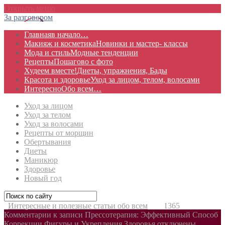
Открыть меню
За разговором
Главная
в начало…
Макияж и косметика
Новинки и мастер- классы
Мода и стиль
Модные тенденции
Рецепты
Пошагово с фото
Худеем вместе!
Диеты, упражнения, Бады
Красота и здоровье
Уход за лицом, телом, волосами
Интересно
Обо всем…
Уход за лицом
Уход за телом
Уход за волосами
Рецепты от морщин
Обертывания
Диеты
Маникюр
Здоровье
Новый год
Интересные и полезные статьи обо всем
1365
Комментарии
к записи Прессотерапия: Эффективный Способ
Коррекции Фигуры и Укрепления Здоровья
отключены