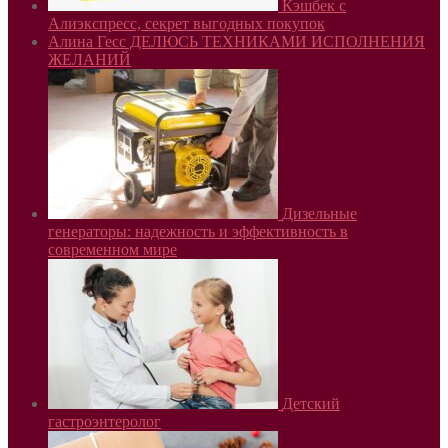
Кэшбек с
Алиэкспресс, секрет выгодных покупок
Алина Гесс ДЕЛЮСЬ ТЕХНИКАМИ ИСПОЛНЕНИЯ
ЖЕЛАНИЙ
Дизельные
генераторы: надежность и эффективность в
современном мире
Детский
гастроэнтеролог