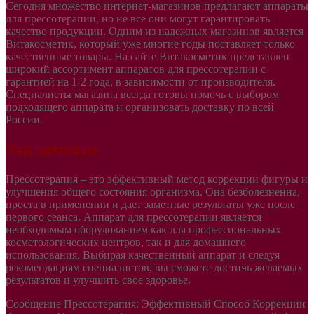
Сегодня множество интернет-магазинов предлагают аппараты
для прессотерапии, но не все они могут гарантировать
качество продукции. Одним из надежных магазинов является
Витакосметик, который уже многие годы поставляет только
качественные товары. На сайте Витакосметик представлен
широкий ассортимент аппаратов для прессотерапии с
гарантией на 1-2 года, в зависимости от производителя.
Специалисты магазина всегда готовы помочь с выбором
подходящего аппарата и организовать доставку по всей
России.
Заключение
Прессотерапия – это эффективный метод коррекции фигуры и
улучшения общего состояния организма. Она безболезненна,
проста в применении и дает заметные результаты уже после
первого сеанса. Аппарат для прессотерапии является
необходимым оборудованием как для профессиональных
косметологических центров, так и для домашнего
использования. Выбирая качественный аппарат и следуя
рекомендациям специалистов, вы сможете достичь желаемых
результатов и улучшить свое здоровье.
Сообщение Прессотерапия: Эффективный Способ Коррекции