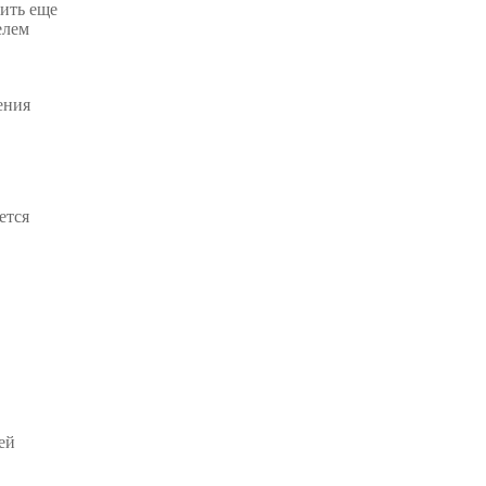
жить еще
елем
ения
ется
ей