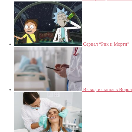
Сериал “Рик и Морти”
Вывод из запоя в Ворон