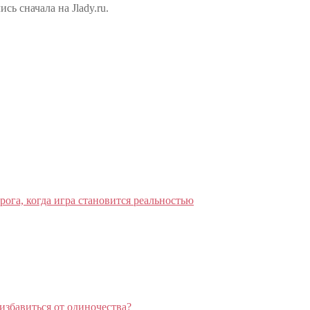
ь сначала на Jlady.ru.
рога, когда игра становится реальностью
избавиться от одиночества?