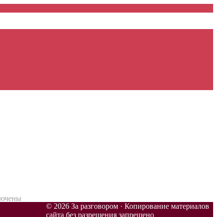
ючены
© 2026 За разговором · Копирование материалов
сайта без разрешения запрещено