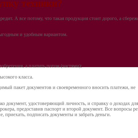
упку техники?
едит. А все потому, что такая продукция стоит дорого, а сбере
выгодным и удобным вариантом.
обретения, а платить потом (частями);
ысокого класса.
димый пакет документов и своевременного вносить платежи, не
ько документ, удостоверяющий личность, и справку о доходах дл
рокера, предоставив паспорт и второй документ. Все вопросы р
е, приехать, подписать документы и забрать деньги.