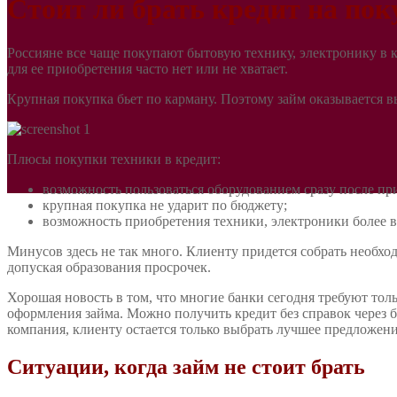
Стоит ли брать кредит на пок
Россияне все чаще покупают бытовую технику, электронику в кр
для ее приобретения часто нет или не хватает.
Крупная покупка бьет по карману. Поэтому займ оказывается 
Плюсы покупки техники в кредит:
возможность пользоваться оборудованием сразу после при
крупная покупка не ударит по бюджету;
возможность приобретения техники, электроники более в
Минусов здесь не так много. Клиенту придется собрать необхо
допуская образования просрочек.
Хорошая новость в том, что многие банки сегодня требуют тол
оформления займа. Можно получить кредит без справок через б
компания, клиенту остается только выбрать лучшее предложени
Ситуации, когда займ не стоит брать