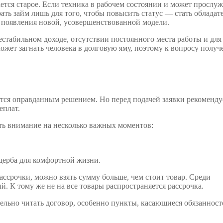
ается старое. Если техника в рабочем состоянии и может прослу
рать займ лишь для того, чтобы повысить статус — стать обладат
 появления новой, усовершенствованной модели.
стабильном доходе, отсутствии постоянного места работы и для
жет загнать человека в долговую яму, поэтому к вопросу получ
тся оправданным решением. Но перед подачей заявки рекоменду
еплат.
ть внимание на несколько важных моментов:
щерба для комфортной жизни.
ассрочки, можно взять сумму больше, чем стоит товар. Среди
. К тому же не на все товары распространяется рассрочка.
ельно читать договор, особенно пункты, касающиеся обязанност