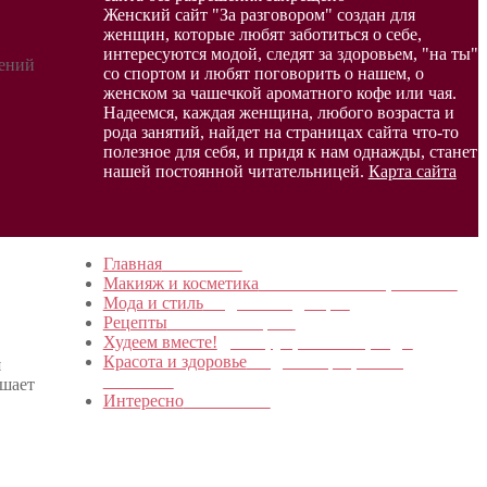
Женский сайт "За разговором" создан для
женщин, которые любят заботиться о себе,
интересуются модой, следят за здоровьем, "на ты"
жений
со спортом и любят поговорить о нашем, о
женском за чашечкой ароматного кофе или чая.
Надеемся, каждая женщина, любого возраста и
рода занятий, найдет на страницах сайта что-то
полезное для себя, и придя к нам однажды, станет
нашей постоянной читательницей.
Карта сайта
Главная
в начало…
Макияж и косметика
Новинки и мастер- классы
Мода и стиль
Модные тенденции
Рецепты
Пошагово с фото
Худеем вместе!
Диеты, упражнения, Бады
Красота и здоровье
Уход за лицом, телом,
я
волосами
ешает
Интересно
Обо всем…