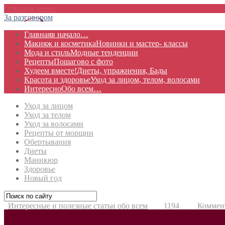
Открыть меню
За разговором
Главная
в начало…
Макияж и косметика
Новинки и мастер- классы
Мода и стиль
Модные тенденции
Рецепты
Пошагово с фото
Худеем вместе!
Диеты, упражнения, Бады
Красота и здоровье
Уход за лицом, телом, волосами
Интересно
Обо всем…
Уход за лицом
Уход за телом
Уход за волосами
Рецепты от морщин
Обертывания
Диеты
Маникюр
Здоровье
Новый год
Интересные и полезные статьи обо всем
1194
Коммен