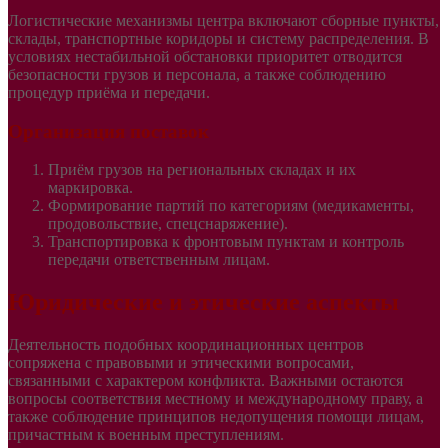
Логистические механизмы центра включают сборные пункты,
склады, транспортные коридоры и систему распределения. В
условиях нестабильной обстановки приоритет отводится
безопасности грузов и персонала, а также соблюдению
процедур приёма и передачи.
Организация поставок
Приём грузов на региональных складах и их
маркировка.
Формирование партий по категориям (медикаменты,
продовольствие, спецснаряжение).
Транспортировка к фронтовым пунктам и контроль
передачи ответственным лицам.
Юридические и этические аспекты
Деятельность подобных координационных центров
сопряжена с правовыми и этическими вопросами,
связанными с характером конфликта. Важными остаются
вопросы соответствия местному и международному праву, а
также соблюдение принципов недопущения помощи лицам,
причастным к военным преступлениям.