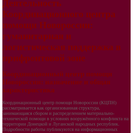
Деятельность
Координационного центра
помощи Новороссии:
гуманитарная и
логистическая поддержка в
прифронтовой зоне
Координационный центр помощи
Новороссии: назначение и общая
характеристика
Координационный центр помощи Новороссии (КЦПН)
рассматривается как организованная структура,
занимающаяся сбором и распределением материально-
технической помощи в условиях вооружённого конфликта на
территории Донецкой и Луганской народных республик.
Подробности работы публикуются на информационных