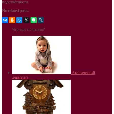
подотчётности.
No related posts.
Что еще почитать?
Атопический
дерматит