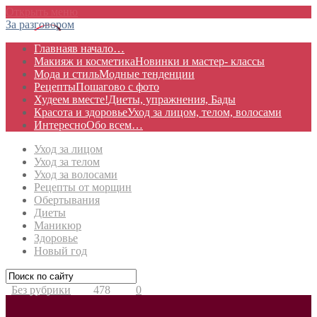
Открыть меню
За разговором
Главная
в начало…
Макияж и косметика
Новинки и мастер- классы
Мода и стиль
Модные тенденции
Рецепты
Пошагово с фото
Худеем вместе!
Диеты, упражнения, Бады
Красота и здоровье
Уход за лицом, телом, волосами
Интересно
Обо всем…
Уход за лицом
Уход за телом
Уход за волосами
Рецепты от морщин
Обертывания
Диеты
Маникюр
Здоровье
Новый год
Без рубрики
478
0