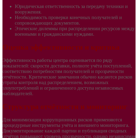
Юридическая ответственность за передачу техники и
вооружения.
Необходимость проверки конечных получателей и
сопровождающих документов.
Этические дилеммы при распределении ресурсов между
военными и гражданскими нуждами.
Оценка эффективности и критика
Эффективность работы центра оценивается по ряду
показателей: скорости доставки, полноте учёта поступлений,
соответствию потребностям получателей и прозрачности
отчётности. Критические замечания обычно касаются рисков
утраты контроля над распределением, возможных
злоупотреблений и ограниченного доступа независимых
наблюдателей.
Структура отчётности и мониторинг
Для минимизации коррупционных рисков применяются
процедурные инструменты учёта и внешнего мониторинга.
Документирование каждой партии и публикация сводных
отчётов повышают уровень прозрачности, однако независимая