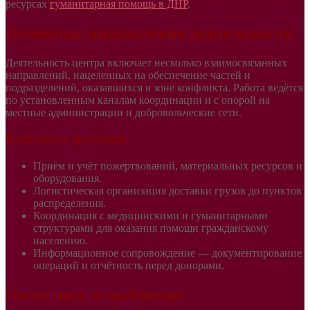
ресурсах
гуманитарная помощь в ДНР
.
Основные направления деятельности
Деятельность центра включает несколько взаимосвязанных
направлений, нацеленных на обеспечение частей и
подразделений, оказавшихся в зоне конфликта. Работа ведётся
по установленным каналам координации и с опорой на
местные администрации и добровольческие сети.
Ключевые функции
Приём и учёт пожертвований, материальных ресурсов и
оборудования.
Логистическая организация доставки грузов до пунктов
распределения.
Координация с медицинскими и гуманитарными
структурами для оказания помощи гражданскому
населению.
Информационное сопровождение — документирование
операций и отчётность перед донорами.
Логистика и снабжение