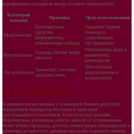
верификация затруднена ввиду условий безопасности.
Категория
Примеры
Цель использования
помощи
Перевязочные
Оказание первой
средства,
помощи и
Медицинская
медикаменты,
стабилизация
перевязочные наборы
пострадавших
Обеспечение быта и
Одежда, тёплые вещи,
Материальная
временного
палатки
размещения
Обеспечение
Транспорт, топливо,
Логистическая
передвижения и
средства связи
координации
Риски и перспективы
Ключевые риски связаны с эскалацией боевых действий,
нарушением маршрутов поставок и правовым
преследованием участников логистических цепочек.
Перспективы улучшения работы зависят от установления
более чётких процедур, доступа независимых наблюдателей и
развития систем учёта, которые могли бы повысить степень