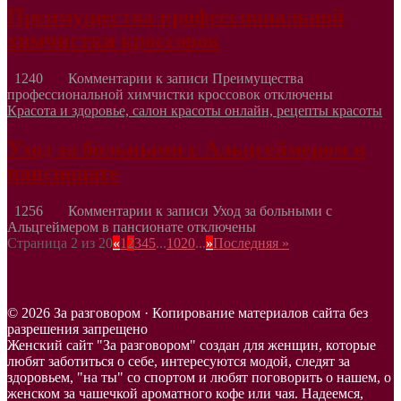
Преимущества профессиональной
химчистки кроссовок
1240
Комментарии
к записи Преимущества
профессиональной химчистки кроссовок
отключены
Красота и здоровье, салон красоты онлайн, рецепты красоты
Уход за больными с Альцгеймером в
пансионате
1256
Комментарии
к записи Уход за больными с
Альцгеймером в пансионате
отключены
Страница 2 из 20
«
1
2
3
4
5
...
10
20
...
»
Последняя »
© 2026 За разговором · Копирование материалов сайта без
разрешения запрещено
Женский сайт "За разговором" создан для женщин, которые
любят заботиться о себе, интересуются модой, следят за
здоровьем, "на ты" со спортом и любят поговорить о нашем, о
женском за чашечкой ароматного кофе или чая. Надеемся,