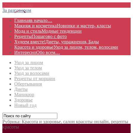
Открыть меню
За разговором
Главная
в начало…
Макияж и косметика
Новинки и мастер- классы
Мода и стиль
Модные тенденции
Рецепты
Пошагово с фото
Худеем вместе!
Диеты, упражнения, Бады
Красота и здоровье
Уход за лицом, телом, волосами
Интересно
Обо всем…
Уход за лицом
Уход за телом
Уход за волосами
Рецепты от морщин
Обертывания
Диеты
Маникюр
Здоровье
Новый год
Рубрика:
Красота и здоровье, салон красоты онлайн, рецепты
красоты