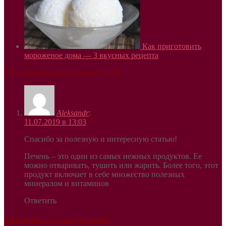
Как приготовить
мороженое дома — 3 вкусных рецепта
Обсуждение: есть 1 комментарий
Aleksandr
:
11.07.2019 в 13:03
Спасибо за полезную и интересную статью!
Печень – это один из самых нежных продуктов. Ее
можно отваривать, тушить или жарить. Более того, этот
продукт включает в себе множество полезных
минералом и витаминов
Ответить
Добавить комментарий