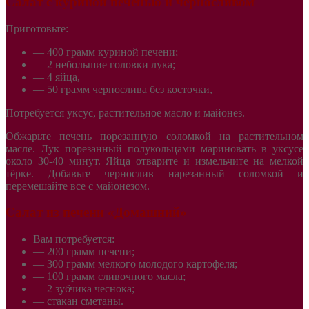
Салат с куриной печенью и черносливом
Приготовьте:
— 400 грамм куриной печени;
— 2 небольшие головки лука;
— 4 яйца,
— 50 грамм чернослива без косточки,
Потребуется уксус, растительное масло и майонез.
Обжарьте печень порезанную соломкой на растительном
масле. Лук порезанный полукольцами мариновать в уксусе
около 30-40 минут. Яйца отварите и измельчите на мелкой
тёрке. Добавьте чернослив нарезанный соломкой и
перемешайте все с майонезом.
Салат из печени «Домашний»
Вам потребуется:
— 200 грамм печени;
— 300 грамм мелкого молодого картофеля;
— 100 грамм сливочного масла;
— 2 зубчика чеснока;
— стакан сметаны.