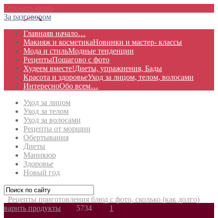
Открыть меню
За разговором
Главная
в начало…
Макияж и косметика
Новинки и мастер- классы
Мода и стиль
Модные тенденции
Рецепты
Пошагово с фото
Худеем вместе!
Диеты, упражнения, Бады
Красота и здоровье
Уход за лицом, телом, волосами
Интересно
Обо всем…
Уход за лицом
Уход за телом
Уход за волосами
Рецепты от морщин
Обертывания
Диеты
Маникюр
Здоровье
Новый год
Рецепты приготовления блюд с фото, сколько (как долго)
варить продукты
5734
1