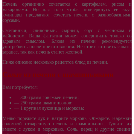
Печень органично сочетается с картофелем, рисом и
макаронами. Но для того чтобы подчеркнуть ее вкус
кулинары предлагают сочетать печень с разнообразными
соусами.
Сметанный, сливочный, сырный, соус с чесноком и
майонезом. Ваша фантазия может соперничать только со
здравым смыслом. Блюда из печени рекомендуется
употреблять после приготовления. Не стоит готовить салаты
заранее, так как печень станет жесткой.
Ниже описано несколько рецептов блюд из печени.
Салат из печени с шампиньонами
Вам потребуется:
— 300 грамм говяжьей печени;
— 250 грамм шампиньонов;
— 1 крупная луковица и морковь;
Мелко порежьте лук и натрите морковь. Обжарьте. Нарежьте
соломкой отваренную печень и шампиньоны. Тушите их
вместе с луком и морковью. Соль, перец и другие специи