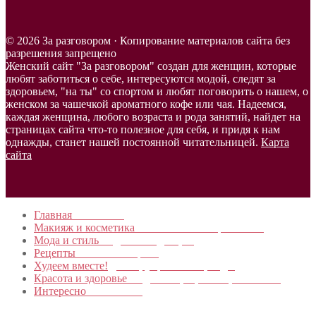
© 2026 За разговором · Копирование материалов сайта без
разрешения запрещено
Женский сайт "За разговором" создан для женщин, которые
любят заботиться о себе, интересуются модой, следят за
здоровьем, "на ты" со спортом и любят поговорить о нашем, о
женском за чашечкой ароматного кофе или чая. Надеемся,
каждая женщина, любого возраста и рода занятий, найдет на
страницах сайта что-то полезное для себя, и придя к нам
однажды, станет нашей постоянной читательницей.
Карта
сайта
Главная
в начало…
Макияж и косметика
Новинки и мастер- классы
Мода и стиль
Модные тенденции
Рецепты
Пошагово с фото
Худеем вместе!
Диеты, упражнения, Бады
Красота и здоровье
Уход за лицом, телом, волосами
Интересно
Обо всем…