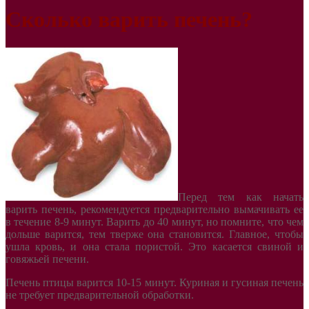
Сколько варить печень?
Перед тем как начать
варить печень, рекомендуется предварительно вымачивать ее
в течение 8-9 минут. Варить до 40 минут, но помните, что чем
дольше варится, тем тверже она становится. Главное, чтобы
ушла кровь, и она стала пористой. Это касается свиной и
говяжьей печени.
Печень птицы варится 10-15 минут. Куриная и гусиная печень
не требует предварительной обработки.