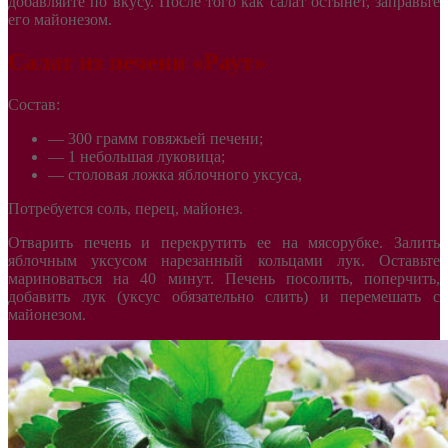
добавляйте по вкусу. После того как салат остынет, заправьте
его майонезом.
Салат из печени «Раут»
Состав:
— 300 грамм говяжьей печени;
— 1 небольшая луковица;
— столовая ложка яблочного уксуса,
Потребуется соль, перец, майонез.
Отварить печень и перекрутить ее на мясорубке. Залить
яблочным уксусом нарезанный кольцами лук. Оставьте
мариноваться на 40 минут. Печень посолить, поперчить,
добавить лук (уксус обязательно слить) и перемешать с
майонезом.