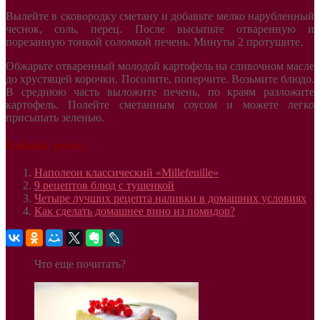
Вылейте в сковородку сметану и добавьте мелко нарубленный
чеснок, соль, перец. После высыпьте отваренную и
порезанную тонкой соломкой печень. Минуты 2 протушите.
Обжарьте отваренный молодой картофель на сливочном масле
до хрустящей корочки. Посолите, поперчите. Возьмите блюдо.
В среднюю часть выложите печень, по краям разложите
картофель. Полейте сметанным соусом и можете легко
присыпать зеленью.
Related posts:
Наполеон классический «Millefeuille»
9 рецептов блюд с тушенкой
Четыре лучших рецепта наливки в домашних условиях
Как сделать домашнее вино из помидор?
Что еще почитать?