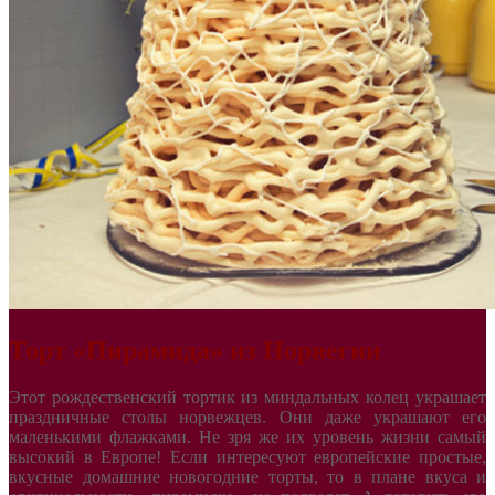
Торт «Пирамида» из Норвегии
Этот рождественский тортик из миндальных колец украшает
праздничные столы норвежцев. Они даже украшают его
маленькими флажками. Не зря же их уровень жизни самый
высокий в Европе! Если интересуют европейские простые,
вкусные домашние новогодние торты, то в плане вкуса и