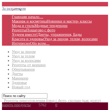
Открыть меню
За разговором
Главная
в начало…
Макияж и косметика
Новинки и мастер- классы
Мода и стиль
Модные тенденции
Рецепты
Пошагово с фото
Худеем вместе!
Диеты, упражнения, Бады
Красота и здоровье
Уход за лицом, телом, волосами
Интересно
Обо всем…
Уход за лицом
Уход за телом
Уход за волосами
Рецепты от морщин
Обертывания
Диеты
Маникюр
Здоровье
Новый год
Рецепты приготовления блюд с фото, сколько (как долго)
варить продукты
5762
0