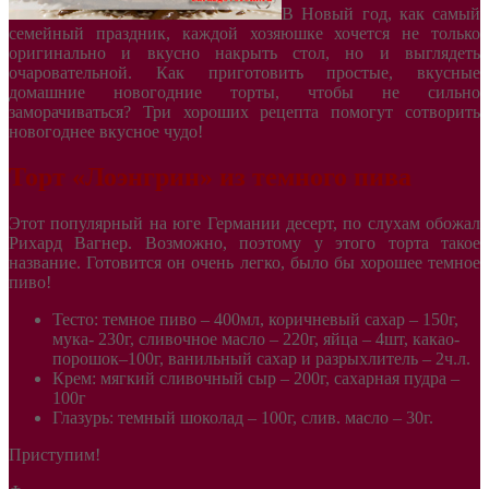
В Новый год, как самый
семейный праздник, каждой хозяюшке хочется не только
оригинально и вкусно накрыть стол, но и выглядеть
очаровательной. Как приготовить простые, вкусные
домашние новогодние торты, чтобы не сильно
заморачиваться? Три хороших рецепта помогут сотворить
новогоднее вкусное чудо!
Торт «Лоэнгрин» из темного пива
Этот популярный на юге Германии десерт, по слухам обожал
Рихард Вагнер. Возможно, поэтому у этого торта такое
название. Готовится он очень легко, было бы хорошее темное
пиво!
Тесто: темное пиво – 400мл, коричневый сахар – 150г,
мука- 230г, сливочное масло – 220г, яйца – 4шт, какао-
порошок–100г, ванильный сахар и разрыхлитель – 2ч.л.
Крем: мягкий сливочный сыр – 200г, сахарная пудра –
100г
Глазурь: темный шоколад – 100г, слив. масло – 30г.
Приступим!