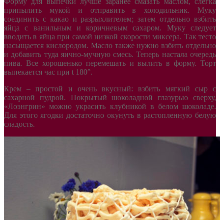
Форму для выпечки лучше заранее смазать маслом, слегка
припылить мукой и отправить в холодильник. Муку
соединить с какао и разрыхлителем; затем отдельно взбить
яйца с ванильным и коричневым сахаром. Муку следует
вводить в яйца при самой низкой скорости миксера. Так тесто
насыщается кислородом. Масло также нужно взбить отдельно
и добавить туда яично-мучную смесь. Теперь настала очередь
пива. Все хорошенько перемешать и вылить в форму. Торт
выпекается час при t 180°.
Крем – простой и очень вкусный: взбить мягкий сыр с
сахарной пудрой. Покрытый шоколадной глазурью сверху,
«Лоэнгрин» можно украсить клубникой в белом шоколаде.
Для этого ягодки достаточно окунуть в растопленную белую
сладость.