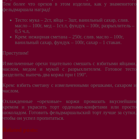
Тем более что орехов в этом изделии, как у знаменитого
фельдмаршала наград!
Тесто: мука – 2ст, яйца – 3шт, ванильный сахар, слив.
масло – 100г, мед – 1ст.л, фундук – 100г, разрыхлитель –
0,5 ч.л,
Крем: нежирная сметана – 250г, слив. масло – 100г,
ванильный сахар, фундук – 100г, сахар – 1 стакан.
Приступим!
Измельченные орехи тщательно смешать с взбитыми яйцами,
маслом, медом и мукой с разрыхлителем. Готовое тесто
разделить; выпечь два коржа при t 190°.
Крем: взбить сметану с измельченными орешками, сахаром и
маслом.
Охлажденные «ореховые» коржи промазать вкуснейшим
кремом и украсить торт орденами-конфетами или просто
шоколадом. Готовить фельдмаршальский торт лучше за сутки,
чтобы он успел пропитаться.
Related posts: