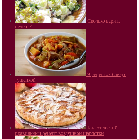
Сколько варить
печень?
9 рецептов блюд с
тушенкой
Классический
правильный рецепт воздушной шарлотки