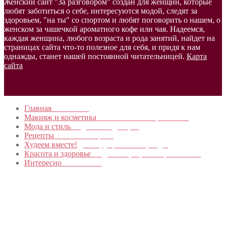
Женский сайт "За разговором" создан для женщин, которые
любят заботиться о себе, интересуются модой, следят за
здоровьем, "на ты" со спортом и любят поговорить о нашем, о
женском за чашечкой ароматного кофе или чая. Надеемся,
каждая женщина, любого возраста и рода занятий, найдет на
страницах сайта что-то полезное для себя, и придя к нам
однажды, станет нашей постоянной читательницей.
Карта
сайта
Главная
в начало…
Макияж и косметика
Новинки и мастер- классы
Мода и стиль
Модные тенденции
Рецепты
Пошагово с фото
Худеем вместе!
Диеты, упражнения, Бады
Красота и здоровье
Уход за лицом, телом, волосами
Интересно
Обо всем…