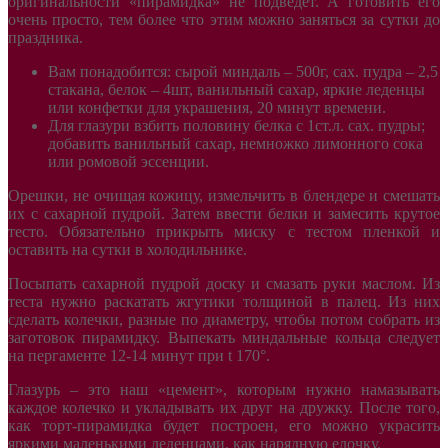
оригинальности «пирамидка» не подведет. А готовить его
очень просто, тем более что этим можно заняться за сутки до
праздника.
Вам понадобится: сырой миндаль – 500г, сах. пудра – 2,5
стакана, белок – 4шт, ванильный сахар, яркие леденцы
или конфетки для украшения, 20 минут времени.
Для глазури взбить половину белка с 1ст.л. сах. пудры;
добавить ванильный сахар, немножко лимонного сока
или ромовой эссенции.
Орешки, не очищая кожицу, измельчить в блендере и смешать
их с сахарной пудрой. Затем ввести белки и замесить крутое
тесто. Обязательно прикрыть миску с тестом пленкой и
оставить на сутки в холодильнике.
Посыпать сахарной пудрой доску и смазать руки маслом. Из
теста нужно раскатать жгутики толщиной в палец. Из них
сделать колечки, разные по диаметру, чтобы потом собрать из
заготовок пирамидку. Выпекать миндальные кольца следует
на пергаменте 12-14 минут при t 170°.
Глазурь – это наш «цемент», которым нужно намазывать
каждое колечко и укладывать их друг на дружку. После того,
как торт-пирамидка будет построен, его можно украсить
яркими маленькими леденцами, как нарядную елочку.