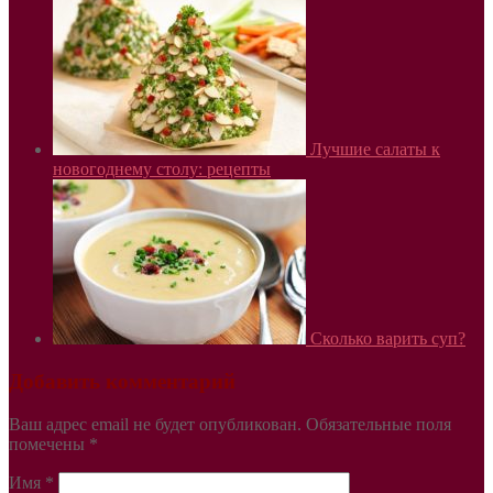
Лучшие салаты к
новогоднему столу: рецепты
Сколько варить суп?
Добавить комментарий
Ваш адрес email не будет опубликован.
Обязательные поля
помечены
*
Имя
*