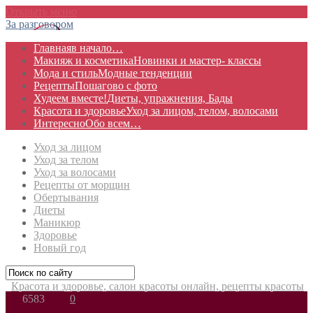
Открыть меню
За разговором
Главная
в начало…
Макияж и косметика
Новинки и мастер- классы
Мода и стиль
Модные тенденции
Рецепты
Пошагово с фото
Худеем вместе!
Диеты, упражнения, Бады
Красота и здоровье
Уход за лицом, телом, волосами
Интересно
Обо всем…
Уход за лицом
Уход за телом
Уход за волосами
Рецепты от морщин
Обертывания
Диеты
Маникюр
Здоровье
Новый год
Красота и здоровье, салон красоты онлайн, рецепты красоты
6583
0