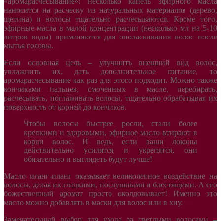
«аромарасчесывание»: несколько капель эфирного масла
наносится на расческу из натуральных материалов (дерево,
щетина) и волосы тщательно расчесываются. Кроме того,
эфирные масла в малой концентрации (несколько мл на 5-10
литров воды) применяются для ополаскивания волос после
мытья головы.
Если основная цель – улучшить внешний вид волос,
увлажнить их, дать дополнительное питание, то
аромарасчесывание как раз для этого подходит. Можно также
кончиками пальцев, смоченных в масле, перебирать,
расчесывать, поглаживать волосы, тщательно обрабатывая их
поверхность от корней до кончиков.
Чтобы волосы быстрее росли, стали более
крепкими и здоровыми, эфирное масло втирают в
корни волос. И ведь, если ваши локоны
действительно усилятся и укрепятся, они
обязательно и выглядеть будут лучше!
Масло иланг-иланг оказывает великолепное воздействие на
волосы, делая их гладкими, послушными и блестящими. А его
божественный аромат просто околдовывает! Именно это
масло можно добавлять в маски для волос или в хну.
Замечательный выбор для ухода за светлыми волосами –