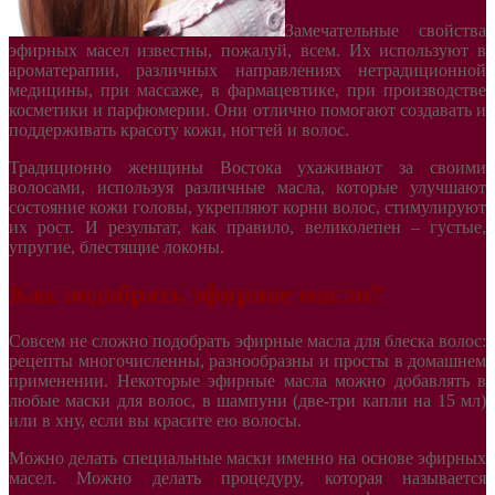
Замечательные свойства
эфирных масел известны, пожалуй, всем. Их используют в
ароматерапии, различных направлениях нетрадиционной
медицины, при массаже, в фармацевтике, при производстве
косметики и парфюмерии. Они отлично помогают создавать и
поддерживать красоту кожи, ногтей и волос.
Традиционно женщины Востока ухаживают за своими
волосами, используя различные масла, которые улучшают
состояние кожи головы, укрепляют корни волос, стимулируют
их рост. И результат, как правило, великолепен – густые,
упругие, блестящие локоны.
Как подобрать эфирное масло?
Совсем не сложно подобрать эфирные масла для блеска волос:
рецепты многочисленны, разнообразны и просты в домашнем
применении. Некоторые эфирные масла можно добавлять в
любые маски для волос, в шампуни (две-три капли на 15 мл)
или в хну, если вы красите ею волосы.
Можно делать специальные маски именно на основе эфирных
масел. Можно делать процедуру, которая называется