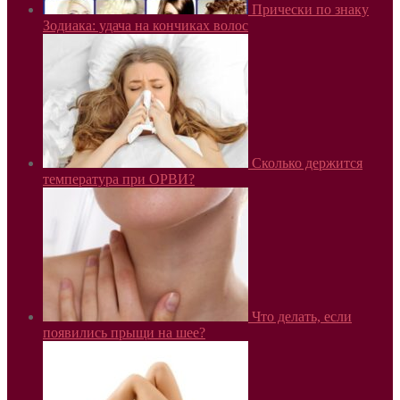
Прически по знаку
Зодиака: удача на кончиках волос
Сколько держится
температура при ОРВИ?
Что делать, если
появились прыщи на шее?