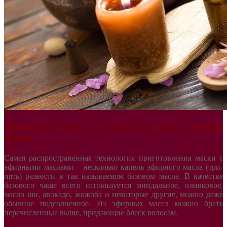
Эфирные масла для блеска волос: рецепты
масок
Самая распространенная технология приготовления маски с
эфирными маслами – несколько капель эфирного масла (три-
пять) развести в так называемом базовом масле. В качестве
базового чаще всего используется миндальное, оливковое,
масло ши, авокадо, жожоба и некоторые другие, можно даже
обычное подсолнечное. Из эфирных масел можно брать
перечисленные выше, придающие блеск волосам.