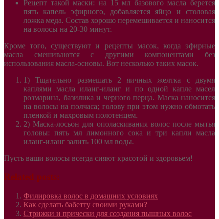
Рецепт такой маски: на 15 мл базового масла берется
пять капель эфирного, добавляется яйцо и столовая
ложка меда. Состав хорошо перемешивается и наносится
на волосы на 20-30 минут.
Кроме того, существуют и рецепты масок, когда эфирные
масла смешиваются с другими компонентами без
использования масла-основы. Вот несколько таких масок.
1) Тщательно размешать 2 яичных желтка с двумя
каплями масла иланг-иланг и по одной капле масел
розмарина, базилика и черного перца. Маска наносится
на волосы на полчаса; голову при этом нужно обмотать
пленкой и махровым полотенцем.
2) Маска-лосьон для ополаскивания волос после мытья
головы: пять мл лимонного сока и три капли масла
иланг-иланг залить 100 мл воды.
Пусть ваши волосы всегда сияют красотой и здоровьем!
Related posts:
Филировка волос в домашних условиях
Как сделать бабетту своими руками?
Стрижки и прически для создания пышных волос