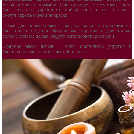
масла лимона и лиммета. Они придадут эффектный, яркий
блеск локонам, укрепят их, поборются с перхотью и даже
смогут скрыть огрехи покраски.
Также для ополаскивания светлых волос и придания им
блеска очень подходит эфирное масло ромашки. Для темных
волос с этой же целью следует использовать розмарин.
Эфирное масло пачули – залог эластичной, упругой и
блестящей шевелюры без всякой перхоти.