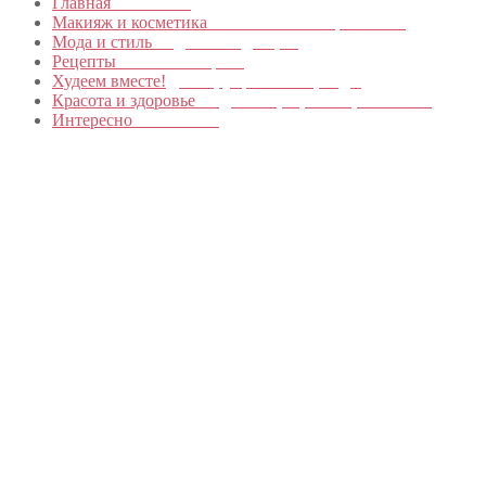
Главная
в начало…
Макияж и косметика
Новинки и мастер- классы
Мода и стиль
Модные тенденции
Рецепты
Пошагово с фото
Худеем вместе!
Диеты, упражнения, Бады
Красота и здоровье
Уход за лицом, телом, волосами
Интересно
Обо всем…