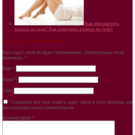
Как обесцветить
волосы на теле? Как осветлить волосы на теле?
Добавить комментарий
Ваш адрес email не будет опубликован.
Обязательные поля
помечены
*
Имя
*
Email
*
Сайт
Сохранить моё имя, email и адрес сайта в этом браузере для
последующих моих комментариев.
Комментарий
*