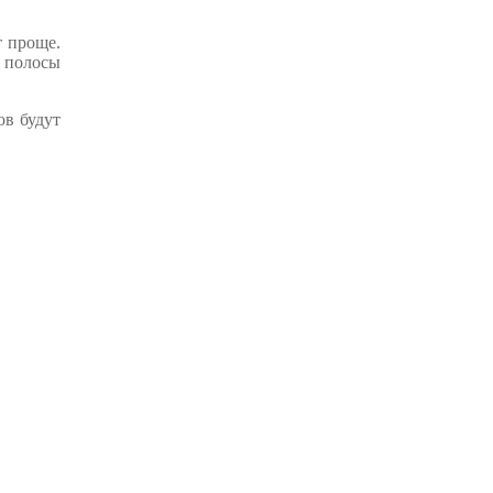
т проще.
о полосы
ов будут