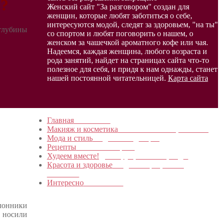
з?
Женский сайт "За разговором" создан для
женщин, которые любят заботиться о себе,
интересуются модой, следят за здоровьем, "на ты"
 глубины
со спортом и любят поговорить о нашем, о
женском за чашечкой ароматного кофе или чая.
Надеемся, каждая женщина, любого возраста и
рода занятий, найдет на страницах сайта что-то
полезное для себя, и придя к нам однажды, станет
нашей постоянной читательницей.
Карта сайта
Главная
в начало…
Макияж и косметика
Новинки и мастер- классы
Мода и стиль
Модные тенденции
Рецепты
Пошагово с фото
Худеем вместе!
Диеты, упражнения, Бады
Красота и здоровье
Уход за лицом, телом,
волосами
Интересно
Обо всем…
лонники
ы носили