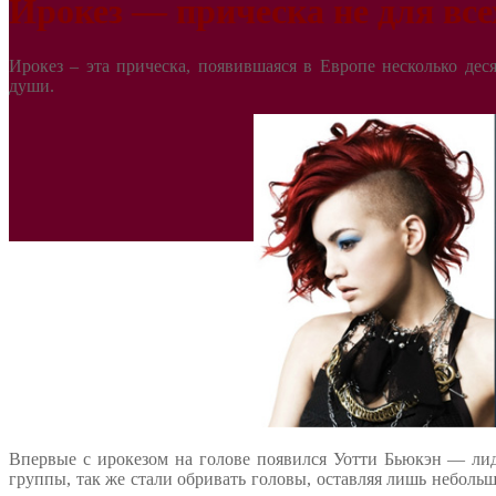
Ирокез — прическа не для все
Ирокез – эта прическа, появившаяся в Европе несколько дес
души.
Впервые с ирокезом на голове появился Уотти Бьюкэн — ли
группы, так же стали обривать головы, оставляя лишь неболь