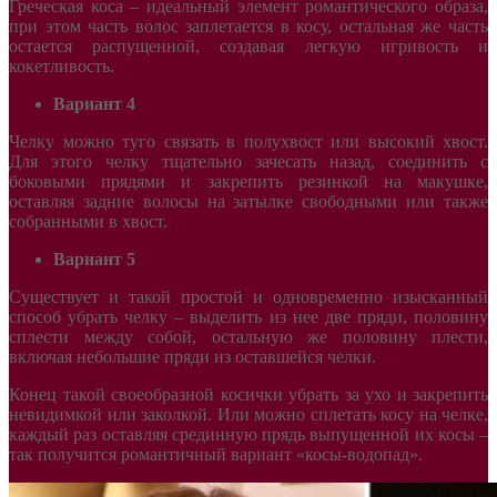
Греческая коса – идеальный элемент романтического образа,
при этом часть волос заплетается в косу, остальная же часть
остается распущенной, создавая легкую игривость и
кокетливость.
Вариант 4
Челку можно туго связать в полухвост или высокий хвост.
Для этого челку тщательно зачесать назад, соединить с
боковыми прядями и закрепить резинкой на макушке,
оставляя задние волосы на затылке свободными или также
собранными в хвост.
Вариант 5
Существует и такой простой и одновременно изысканный
способ убрать челку – выделить из нее две пряди, половину
сплести между собой, остальную же половину плести,
включая небольшие пряди из оставшейся челки.
Конец такой своеобразной косички убрать за ухо и закрепить
невидимкой или заколкой. Или можно сплетать косу на челке,
каждый раз оставляя срединную прядь выпущенной их косы –
так получится романтичный вариант «косы-водопад».