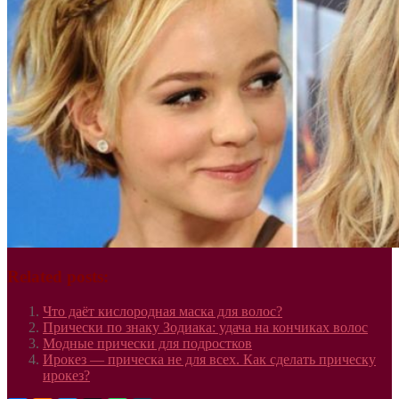
Related posts:
Что даёт кислородная маска для волос?
Прически по знаку Зодиака: удача на кончиках волос
Модные прически для подростков
Ирокез — прическа не для всех. Как сделать прическу
ирокез?