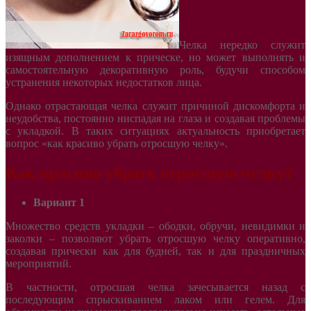
Челка нередко служит
изящным дополнением к прическе, но может выполнять и
самостоятельную декоративную роль, будучи способом
устранения некоторых недостатков лица.
Однако отрастающая челка служит причиной дискомфорта и
неудобства, постоянно ниспадая на глаза и создавая проблемы
с укладкой. В таких ситуациях актуальность приобретает
вопрос «как красиво убрать отросшую челку».
Как красиво убрать отросшую челку?
Вариант 1
Множество средств укладки – ободки, обручи, невидимки и
заколки – позволяют убрать отросшую челку оперативно,
создавая прически как для будней, так и для праздничных
мероприятий.
В частности, отросшая челка зачесывается назад с
последующим спрыскиванием лаком или гелем. Для