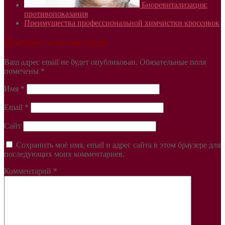
Биоревитализация:
противопоказания
Преимущества профессиональной химчистки кроссовок
Добавить комментарий
Ваш адрес email не будет опубликован.
Обязательные поля
помечены
*
Имя
*
Email
*
Сайт
Сохранить моё имя, email и адрес сайта в этом браузере для
последующих моих комментариев.
Комментарий
*