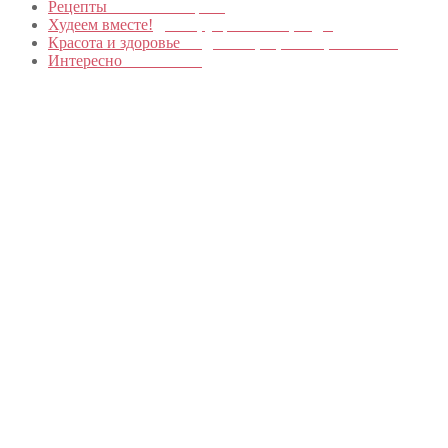
Рецепты
Пошагово с фото
Худеем вместе!
Диеты, упражнения, Бады
Красота и здоровье
Уход за лицом, телом, волосами
Интересно
Обо всем…