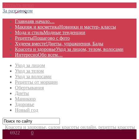
Открыть меню
За разговором
Главная
в начало…
Макияж и косметика
Новинки и мастер- классы
Мода и стиль
Модные тенденции
Рецепты
Пошагово с фото
Худеем вместе!
Диеты, упражнения, Бады
Красота и здоровье
Уход за лицом, телом, волосами
Интересно
Обо всем…
Уход за лицом
Уход за телом
Уход за волосами
Рецепты от морщин
Обертывания
Диеты
Маникюр
Здоровье
Новый год
Красота и здоровье, салон красоты онлайн, рецепты красоты
6922
0