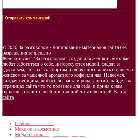
© 2026 За разговором · Копирование материалов сайта без
разрешения запрещено
Женский сайт "За разговором" создан для женщин, которые
любят заботиться о себе, интересуются модой, следят за
здоровьем, "на ты" со спортом и любят поговорить о нашем, о
женском за чашечкой ароматного кофе или чая. Надеемся,
каждая женщина, любого возраста и рода занятий, найдет на
страницах сайта что-то полезное для себя, и придя к нам
однажды, станет нашей постоянной читательницей.
Карта
сайта
Главная
в начало…
Макияж и косметика
Новинки и мастер- классы
Мода и стиль
Модные тенденции