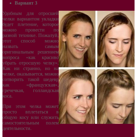
Вариант 3
Удобным для отросшей
челки вариантом укладки
будет плетение, которое
можно провести по
разной технике. Пожалуй,
этот способ можно
назвать самым
оригинальным решением
вопроса «как красиво
убрать отросшую челку».
Как ни странно, но на
челке, оказывается, можно
сотворить такой шедевр
как «французская»,
гречечкая, голландская
коса.
При этом челка может
просто вплетаться в
общую косу или служить
самостоятельным полем
деятельности.