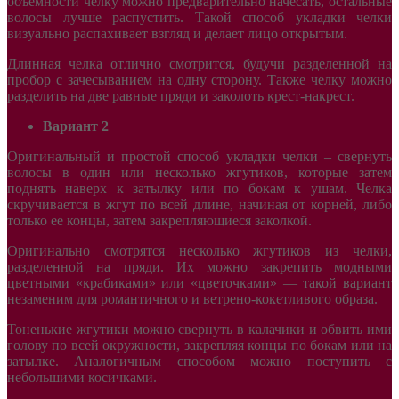
объемности челку можно предварительно начесать, остальные
волосы лучше распустить. Такой способ укладки челки
визуально распахивает взгляд и делает лицо открытым.
Длинная челка отлично смотрится, будучи разделенной на
пробор с зачесыванием на одну сторону. Также челку можно
разделить на две равные пряди и заколоть крест-накрест.
Вариант 2
Оригинальный и простой способ укладки челки – свернуть
волосы в один или несколько жгутиков, которые затем
поднять наверх к затылку или по бокам к ушам. Челка
скручивается в жгут по всей длине, начиная от корней, либо
только ее концы, затем закрепляющиеся заколкой.
Оригинально смотрятся несколько жгутиков из челки,
разделенной на пряди. Их можно закрепить модными
цветными «крабиками» или «цветочками» — такой вариант
незаменим для романтичного и ветрено-кокетливого образа.
Тоненькие жгутики можно свернуть в калачики и обвить ими
голову по всей окружности, закрепляя концы по бокам или на
затылке. Аналогичным способом можно поступить с
небольшими косичками.