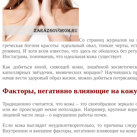
Со страниц журналов на 
греческая богиня красоты: идеальный овал, тонкие черты, е
румянец. И хотя всем известно, что здесь не обошлось без рет
Инстаграма, понимаешь, что идеальная кожа существует.
Как добиться юной, сияющей кожи, лишённой косметическ
капиллярных звёздочек, мимических морщин? Научившись пр
начав вести здоровый образ жизни, можно добиться потрясающи
Факторы, негативно влияющие на кож
Традиционно считается, что кожа – это своеобразное зеркало 
или же происходят некие неполадки. Например, крупные кори
лицевой части лица – о нарушении работы почек.
Если кожа выглядит неудовлетворительно, то причины следуе
Внутренние и внешние факторы, негативно влияющие на кожу