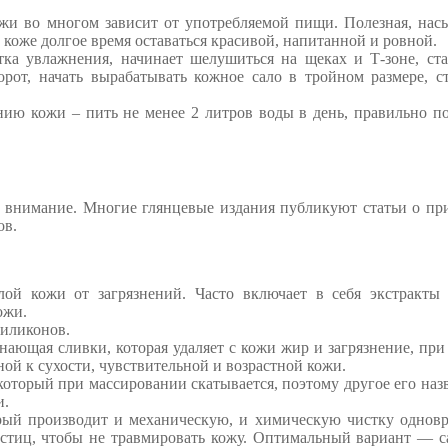
ожи во многом зависит от употребляемой пищи. Полезная, на
коже долгое время оставаться красивой, напитанной и ровной.
атка увлажнения, начинает шелушиться на щеках и Т-зоне, ст
орот, начать вырабатывать кожное сало в тройном размере, с
ию кожи – пить не менее 2 литров воды в день, правильно п
е внимание. Многие глянцевые издания публикуют статьи о п
ов.
ой кожи от загрязнений. Часто включает в себя экстракты 
ожи.
силиконов.
ающая сливки, которая удаляет с кожи жир и загрязнение, при
ой к сухости, чувствительной и возрастной кожи.
оторый при массировании скатывается, поэтому другое его на
и.
ый производит и механическую, и химическую чистку одновр
астиц, чтобы не травмировать кожу. Оптимальный вариант — с