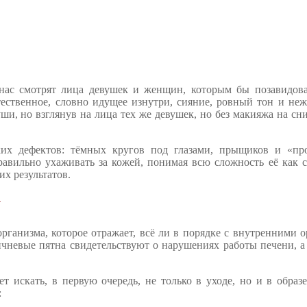
нас смотрят лица девушек и женщин, которым бы позавидова
стественное, словно идущее изнутри, сияние, ровный тон и н
уши, но взглянув на лица тех же девушек, но без макияжа на сн
их дефектов: тёмных кругов под глазами, прыщиков и «про
авильно ухаживать за кожей, понимая всю сложность её как с
х результатов.
у
организма, которое отражает, всё ли в порядке с внутренними 
чневые пятна свидетельствуют о нарушениях работы печени, а
т искать, в первую очередь, не только в уходе, но и в образ
: