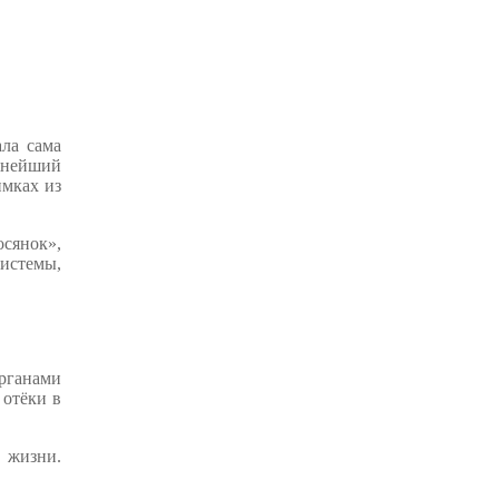
ла сама
ежнейший
имках из
сянок»,
истемы,
органами
 отёки в
е жизни.