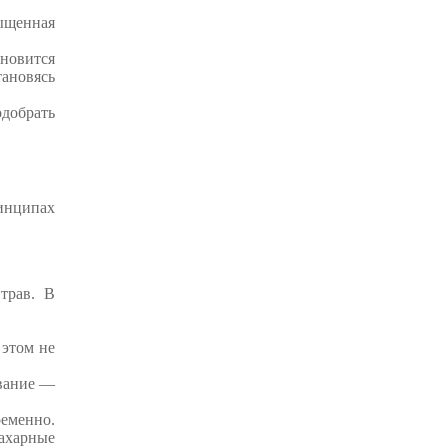
сыщенная
ановится
тановясь
одобрать
ринципах
трав. В
 этом не
звание —
еменно.
ахарные