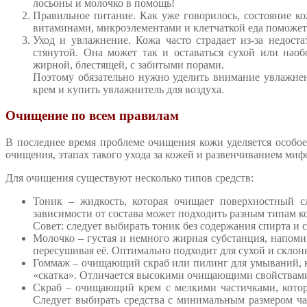
лосьоны и молочко в помощь!
Правильное питание. Как уже говорилось, состояние к
витаминами, микроэлементами и клетчаткой еда поможет 
Уход и увлажнение. Кожа часто страдает из-за недост
стянутой. Она может так и оставаться сухой или наоб
жирной, блестящей, с забитыми порами.
Поэтому обязательно нужно уделить внимание увлажнен
крем и купить увлажнитель для воздуха.
Очищение по всем правилам
В последнее время проблеме очищения кожи уделяется особо
очищения, этапах такого ухода за кожей и развенчиванием миф
Для очищения существуют несколько типов средств:
Тоник – жидкость, которая очищает поверхностный сл
зависимости от состава может подходить разным типам к
Совет: следует выбирать тоник без содержания спирта и 
Молочко – густая и немного жирная субстанция, напомин
пересушивая её. Оптимально подходит для сухой и склонн
Гоммаж – очищающий скраб или пилинг для умываний, к
«скатка». Отличается высокими очищающими свойствам
Скраб – очищающий крем с мелкими частичками, котор
Следует выбирать средства с минимальным размером ч