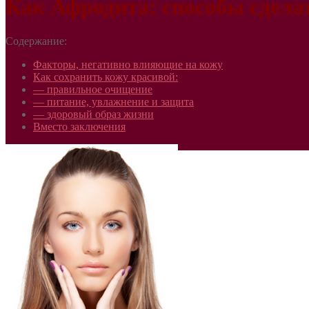
Как Афродита: способы сдела
Содержание:
Факторы, негативно влияющие на кожу
Как сохранить кожу красивой:
— правильное очищение
— питание, увлажнение и защита
— здоровый образ жизни
Вместо заключения