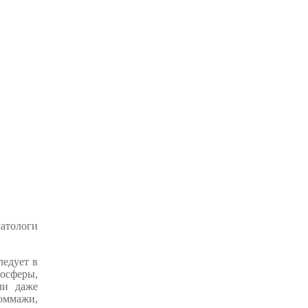
матологи
ледует в
осферы,
ли даже
гоммажи,