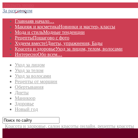
Открыть меню
За разговором
Главная
в начало…
Макияж и косметика
Новинки и мастер- классы
Мода и стиль
Модные тенденции
Рецепты
Пошагово с фото
Худеем вместе!
Диеты, упражнения, Бады
Красота и здоровье
Уход за лицом, телом, волосами
Интересно
Обо всем…
Уход за лицом
Уход за телом
Уход за волосами
Рецепты от морщин
Обертывания
Диеты
Маникюр
Здоровье
Новый год
Красота и здоровье, салон красоты онлайн, рецепты красоты