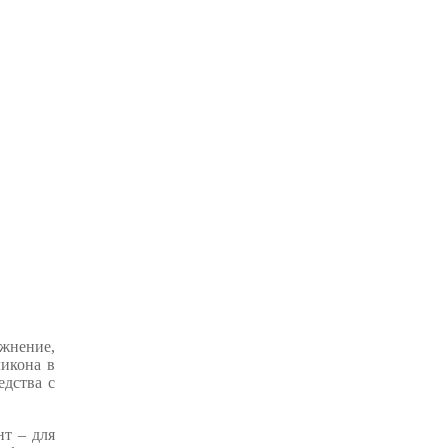
ажнение,
ликона в
едства с
нт – для