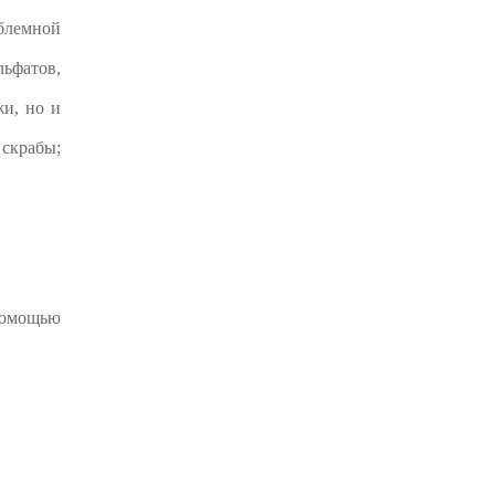
блемной
льфатов,
жи, но и
скрабы;
 помощью