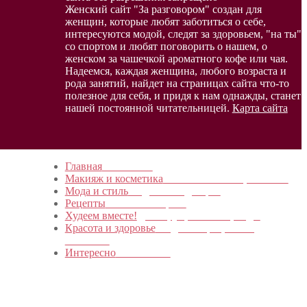
Женский сайт "За разговором" создан для
женщин, которые любят заботиться о себе,
интересуются модой, следят за здоровьем, "на ты"
со спортом и любят поговорить о нашем, о
женском за чашечкой ароматного кофе или чая.
Надеемся, каждая женщина, любого возраста и
рода занятий, найдет на страницах сайта что-то
полезное для себя, и придя к нам однажды, станет
нашей постоянной читательницей.
Карта сайта
Главная
в начало…
Макияж и косметика
Новинки и мастер- классы
Мода и стиль
Модные тенденции
Рецепты
Пошагово с фото
Худеем вместе!
Диеты, упражнения, Бады
Красота и здоровье
Уход за лицом, телом,
волосами
Интересно
Обо всем…