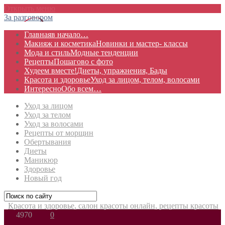
Открыть меню
За разговором
Главная
в начало…
Макияж и косметика
Новинки и мастер- классы
Мода и стиль
Модные тенденции
Рецепты
Пошагово с фото
Худеем вместе!
Диеты, упражнения, Бады
Красота и здоровье
Уход за лицом, телом, волосами
Интересно
Обо всем…
Уход за лицом
Уход за телом
Уход за волосами
Рецепты от морщин
Обертывания
Диеты
Маникюр
Здоровье
Новый год
Красота и здоровье, салон красоты онлайн, рецепты красоты
4970
0