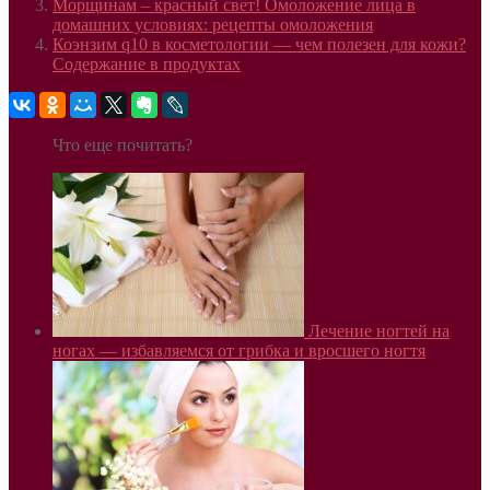
Морщинам – красный свет! Омоложение лица в
домашних условиях: рецепты омоложения
Коэнзим q10 в косметологии — чем полезен для кожи?
Содержание в продуктах
Что еще почитать?
Лечение ногтей на
ногах — избавляемся от грибка и вросшего ногтя