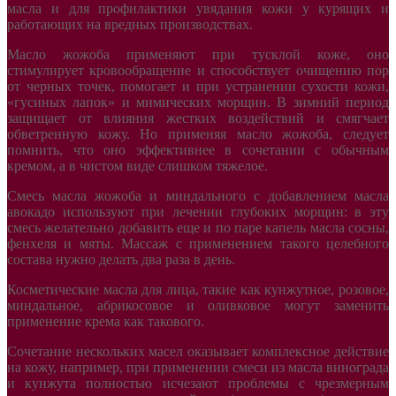
масла и для профилактики увядания кожи у курящих и
работающих на вредных производствах.
Масло жожоба применяют при тусклой коже, оно
стимулирует кровообращение и способствует очищению пор
от черных точек, помогает и при устранении сухости кожи,
«гусиных лапок» и мимических морщин. В зимний период
защищает от влияния жестких воздействий и смягчает
обветренную кожу. Но применяя масло жожоба, следует
помнить, что оно эффективнее в сочетании с обычным
кремом, а в чистом виде слишком тяжелое.
Смесь масла жожоба и миндального с добавлением масла
авокадо используют при лечении глубоких морщин: в эту
смесь желательно добавить еще и по паре капель масла сосны,
фенхеля и мяты. Массаж с применением такого целебного
состава нужно делать два раза в день.
Косметические масла для лица, такие как кунжутное, розовое,
миндальное, абрикосовое и оливковое могут заменить
применение крема как такового.
Сочетание нескольких масел оказывает комплексное действие
на кожу, например, при применении смеси из масла винограда
и кунжута полностью исчезают проблемы с чрезмерным