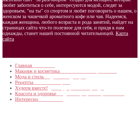
любят заботиться о себе, интересуются модой, следят за
здоровьем, "на ты" со спортом и любят поговорить о нашем, о
женском за чашечкой ароматного кофе или чая. Надеемся,
каждая женщина, любого возраста и рода занятий, найдет на
страницах сайта что-то полезное для себя, и придя к нам
однажды, станет нашей постоянной читательницей.
Карта
сайта
Главная
в начало…
Макияж и косметика
Новинки и мастер- классы
Мода и стиль
Модные тенденции
Рецепты
Пошагово с фото
Худеем вместе!
Диеты, упражнения, Бады
Красота и здоровье
Уход за лицом, телом, волосами
Интересно
Обо всем…