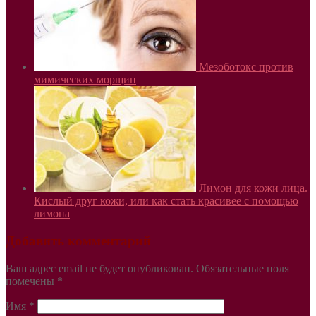
Мезоботокс против
мимических морщин
Лимон для кожи лица.
Кислый друг кожи, или как стать красивее с помощью
лимона
Добавить комментарий
Ваш адрес email не будет опубликован.
Обязательные поля
помечены
*
Имя
*