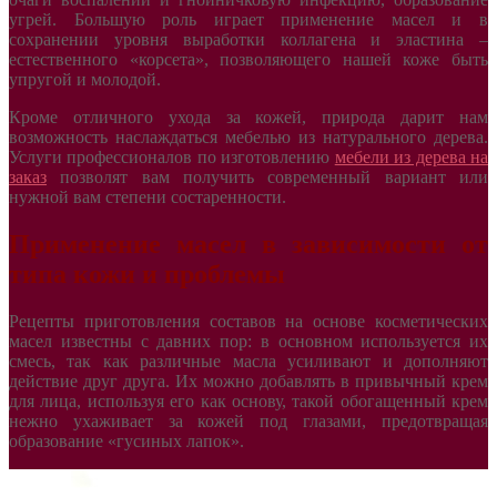
угрей. Большую роль играет применение масел и в
сохранении уровня выработки коллагена и эластина –
естественного «корсета», позволяющего нашей коже быть
упругой и молодой.
Кроме отличного ухода за кожей, природа дарит нам
возможность наслаждаться мебелью из натурального дерева.
Услуги профессионалов по изготовлению
мебели из дерева на
заказ
позволят вам получить современный вариант или
нужной вам степени состаренности.
Применение масел в зависимости от
типа кожи и проблемы
Рецепты приготовления составов на основе косметических
масел известны с давних пор: в основном используется их
смесь, так как различные масла усиливают и дополняют
действие друг друга. Их можно добавлять в привычный крем
для лица, используя его как основу, такой обогащенный крем
нежно ухаживает за кожей под глазами, предотвращая
образование «гусиных лапок».