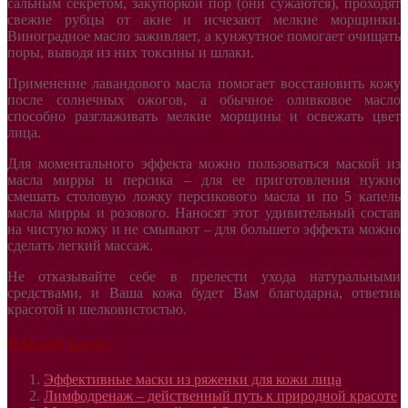
сальным секретом, закупоркой пор (они сужаются), проходят
свежие рубцы от акне и исчезают мелкие морщинки.
Виноградное масло заживляет, а кунжутное помогает очищать
поры, выводя из них токсины и шлаки.
Применение лавандового масла помогает восстановить кожу
после солнечных ожогов, а обычное оливковое масло
способно разглаживать мелкие морщины и освежать цвет
лица.
Для моментального эффекта можно пользоваться маской из
масла мирры и персика – для ее приготовления нужно
смешать столовую ложку персикового масла и по 5 капель
масла мирры и розового. Наносят этот удивительный состав
на чистую кожу и не смывают – для большего эффекта можно
сделать легкий массаж.
Не отказывайте себе в прелести ухода натуральными
средствами, и Ваша кожа будет Вам благодарна, ответив
красотой и шелковистостью.
Related posts:
Эффективные маски из ряженки для кожи лица
Лимфодренаж – действенный путь к природной красоте