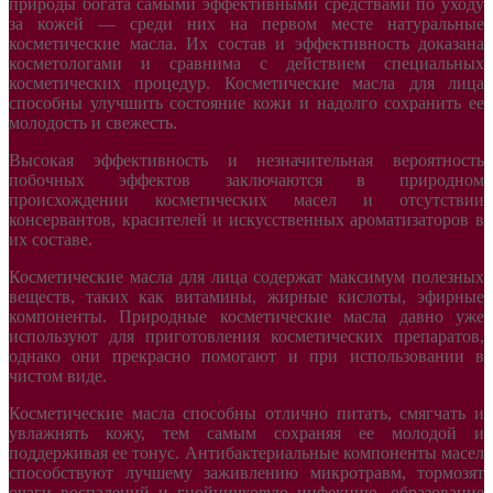
природы богата самыми эффективными средствами по уходу
за кожей — среди них на первом месте натуральные
косметические масла. Их состав и эффективность доказана
косметологами и сравнима с действием специальных
косметических процедур. Косметические масла для лица
способны улучшить состояние кожи и надолго сохранить ее
молодость и свежесть.
Высокая эффективность и незначительная вероятность
побочных эффектов заключаются в природном
происхождении косметических масел и отсутствии
консервантов, красителей и искусственных ароматизаторов в
их составе.
Косметические масла для лица содержат максимум полезных
веществ, таких как витамины, жирные кислоты, эфирные
компоненты. Природные косметические масла давно уже
используют для приготовления косметических препаратов,
однако они прекрасно помогают и при использовании в
чистом виде.
Косметические масла способны отлично питать, смягчать и
увлажнять кожу, тем самым сохраняя ее молодой и
поддерживая ее тонус. Антибактериальные компоненты масел
способствуют лучшему заживлению микротравм, тормозят
очаги воспалений и гнойничковую инфекцию, образование