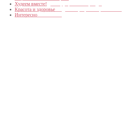
Худеем вместе!
Диеты, упражнения, Бады
Красота и здоровье
Уход за лицом, телом, волосами
Интересно
Обо всем…