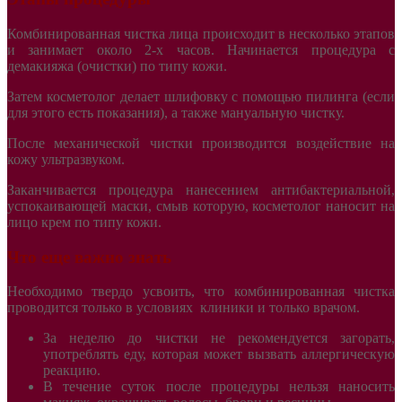
Комбинированная чистка лица происходит в несколько этапов
и занимает около 2-х часов. Начинается процедура с
демакияжа (очистки) по типу кожи.
Затем косметолог делает шлифовку с помощью пилинга (если
для этого есть показания), а также мануальную чистку.
После механической чистки производится воздействие на
кожу ультразвуком.
Заканчивается процедура нанесением антибактериальной,
успокаивающей маски, смыв которую, косметолог наносит на
лицо крем по типу кожи.
Что еще важно знать
Необходимо твердо усвоить, что комбинированная чистка
проводится только в условиях клиники и только врачом.
За неделю до чистки не рекомендуется загорать,
употреблять еду, которая может вызвать аллергическую
реакцию.
В течение суток после процедуры нельзя наносить