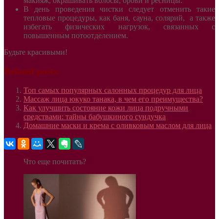
макияж, окрашивать волосы, брови и ресницы.
В день проведения чистки следует отменить такие
тепловые процедуры, как баня, сауна, солярий, а также
избегать физических нагрузок, связанных с
повышенным потоотделением.
Будьте красивыми!
Related posts:
Топ самых популярных салонных процедур для лица
Массаж лица юкуко танака, в чем его преимущества?
Как улучшить состояние кожи лица подручными
средствами: тайны бабушкиного сундучка
Домашние маски и крема с оливковым маслом для лица
Что еще почитать?