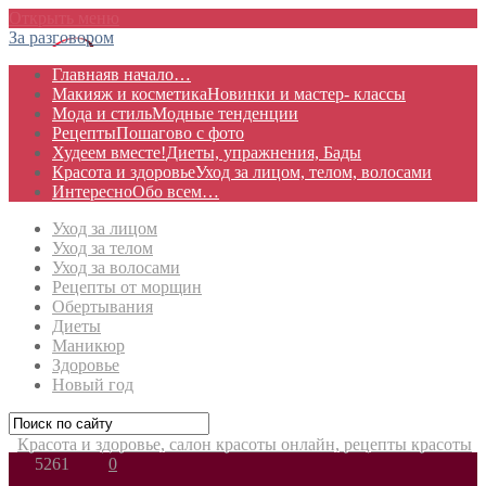
Открыть меню
За разговором
Главная
в начало…
Макияж и косметика
Новинки и мастер- классы
Мода и стиль
Модные тенденции
Рецепты
Пошагово с фото
Худеем вместе!
Диеты, упражнения, Бады
Красота и здоровье
Уход за лицом, телом, волосами
Интересно
Обо всем…
Уход за лицом
Уход за телом
Уход за волосами
Рецепты от морщин
Обертывания
Диеты
Маникюр
Здоровье
Новый год
Красота и здоровье, салон красоты онлайн, рецепты красоты
5261
0