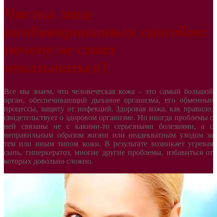
Чистка лица
комбинированным способом:
почему не стоит
отказываться?
Все мы знаем, что человеческая кожа – это самый большой
орган, обеспечивающий дыхание организма, его обменные
процессы, защиту от инфекций. Здоровая кожа, как правило,
свидетельствует о здоровом организме. Но иногда проблемы с
ней связаны не с какими-то серьезными болезнями, а с
неправильным образом жизни или неадекватным уходом за
тем или иным типом кожи. В результате возникает угревая
сыпь, гиперкератоз, многие другие проблемы, избавиться от
которых довольно сложно.