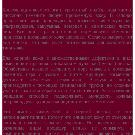
Консультация косметолога и грамотный подбор вида чистки
способны изменить любую проблемную кожу. В салонах
предлагают такие процедуры, как классическая мануальная,
ультразвуковая, вакуумная, лазерная и химическая чистка
лица. Все они в разной степени нормализуют обменные
процессы и возвращают коже здоровье. Остается выбрать тот
вид чистки, который будет оптимальным для конкретного
типа кожи.
Для жирной кожи с множественными дефектами в виде
комедонов и прыщиков показана мануальная (ручная) чистка.
Обрабатывая каждую засоренную пору сначала с помощью
влажного пара с озоном, а потом вручную, косметолог
достигает желаемых результатов. Вакуумная чистка
производится с помощью специальной трубки, но сложные
участки кожи она обработать не в состоянии. Ультразвуковое
очищение способно поддерживать молодость кожных
покровов, делая рубцы и морщинки менее заметными.
Что касается химической и лазерной чистки, то они
напоминают пилинг, потому что очищают кожу от отмерших
клеток и излишек сальной секреции. Но, перечисляя здесь
различные виды процедур, нельзя не упомянуть о
комбинированной чистке лица, которая является очень