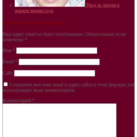
Уход за лицом в
жаркое время года
Добавить комментарий
Ваш адрес email не будет опубликован.
Обязательные поля
помечены
*
Имя
*
Email
*
Сайт
Сохранить моё имя, email и адрес сайта в этом браузере для
последующих моих комментариев.
Комментарий
*