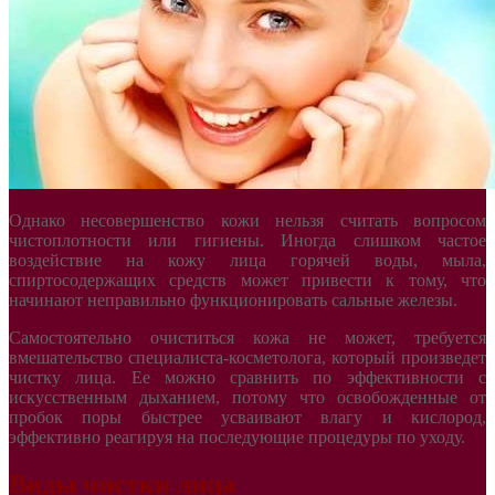
Однако несовершенство кожи нельзя считать вопросом
чистоплотности или гигиены. Иногда слишком частое
воздействие на кожу лица горячей воды, мыла,
спиртосодержащих средств может привести к тому, что
начинают неправильно функционировать сальные железы.
Самостоятельно очиститься кожа не может, требуется
вмешательство специалиста-косметолога, который произведет
чистку лица. Ее можно сравнить по эффективности с
искусственным дыханием, потому что освобожденные от
пробок поры быстрее усваивают влагу и кислород,
эффективно реагируя на последующие процедуры по уходу.
Виды чистки лица