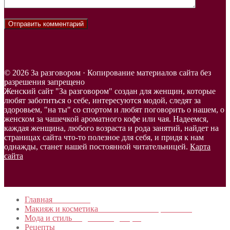
© 2026 За разговором · Копирование материалов сайта без
разрешения запрещено
Женский сайт "За разговором" создан для женщин, которые
любят заботиться о себе, интересуются модой, следят за
здоровьем, "на ты" со спортом и любят поговорить о нашем, о
женском за чашечкой ароматного кофе или чая. Надеемся,
каждая женщина, любого возраста и рода занятий, найдет на
страницах сайта что-то полезное для себя, и придя к нам
однажды, станет нашей постоянной читательницей.
Карта
сайта
Главная
в начало…
Макияж и косметика
Новинки и мастер- классы
Мода и стиль
Модные тенденции
Рецепты
Пошагово с фото