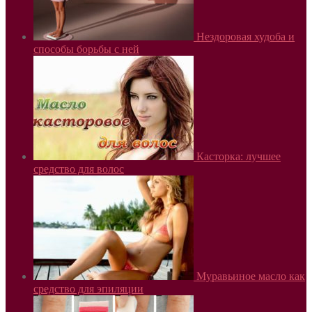
Нездоровая худоба и
способы борьбы с ней
Касторка: лучшее
средство для волос
Муравьиное масло как
средство для эпиляции