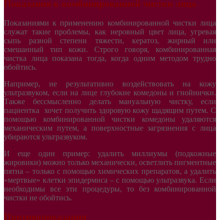
Показания к комбинированной чистки лица
Показаниями к применению комбинированной чистки лица
служат такие проблемы, как неровный цвет лица, угревая
сыпь разной степени тяжести, кератоз, жирный или
смешанный тип кожи. Строго говоря, комбинированная
чистка лица показана тогда, когда одним методом трудно
обойтись.
Например, не результативно воздействовать на кожу
ультразвуком, если на лице глубокие комедоны и гнойнички.
Также бессмысленно делать мануальную чистку, если
пациентка хочет получить здоровую кожу щадящим путем. С
помощью комбинированной чистки комедоны удаляются
механическим путем, а поверхностные загрязнения с лица
убираются ультразвуком.
И еще один пример: удалить миллиумы (подкожные
жировики) можно только механически, осветлить пигментные
пятна – только с помощью химических препаратов, а удалить
«мертвые» клетки эпидермиса – с помощью ультразвука. Если
необходимы все эти процедуры, то без комбинированной
чистки не обойтись.
Противопоказания