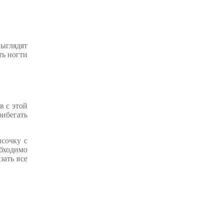
ыглядят
ть ногти
в с этой
рибегать
исочку с
обходимо
зать все