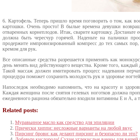
6. Картофель. Теперь пришло время поговорить о том, как 
картошки. Очень просто! В былые времена девушки возвращ
отваренных корнеплодов. Итак, сварите картошку. Достаньте 
должна быть чересчур горячей. Наденьте на пальчики про
продержите импровизированный компресс до тех самых пор, 
кремом для рук.
Все описанные средства разрешается применять как монокур
день менять вид действующего вещества. Кроме того, каждый
Такой массаж должен имитировать процесс надевания перчат
процедура поможет сохранить молодость рук и здоровье ногтей
Напоследок необходимо напомнить, что на красоту и здоров
Каждая женщина после снятия гелевых ноготков должна пропи
ежедневного рациона обязательно входили витамины Е и А, а т
Related posts:
Муравьиное масло как средство для эпиляции
Прически хиппи: несложные варианты на любой вкус
Пирсинг брови: как делают пирсинг и безопасно ли это?
Добавьте кислорода! Сухие углекислые ванны для вашей