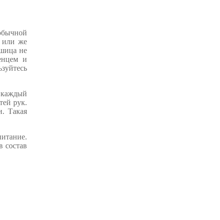
 обычной
 или же
ашица не
енцем и
ьзуйтесь
е каждый
тей рук.
и. Такая
питание.
в состав