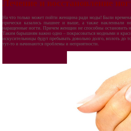
Лечение и восстановление но
На что только может пойти женщина ради моды! Были времена
прически казались пышнее и выше, а также наклеивали н
наращенные ногти. Причем женщин не способны остановить н
Таким барышням важно одно – покрасоваться модными и крас
искусительницы будут пребывать довольно долго, вплоть до то
тут-то и начинаются проблемы и неприятности.