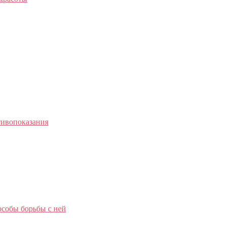
тивопоказания
особы борьбы с ней