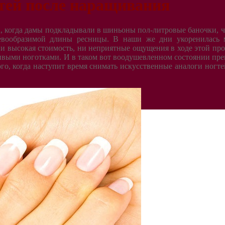
гтей после наращивания
, когда дамы подкладывали в шиньоны пол-литровые баночки, 
евообразимой длины ресницы. В наши же дни укоренилась 
и высокая стоимость, ни неприятные ощущения в ходе этой пр
ивыми ноготками. И в таком вот воодушевленном состоянии пр
го, когда наступит время снимать искусственные аналоги ногте