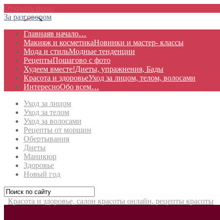
Открыть меню
За разговором
Главная
в начало…
Макияж и косметика
Новинки и мастер- классы
Мода и стиль
Модные тенденции
Рецепты
Пошагово с фото
Худеем вместе!
Диеты, упражнения, Бады
Красота и здоровье
Уход за лицом, телом, волосами
Интересно
Обо всем…
Уход за лицом
Уход за телом
Уход за волосами
Рецепты от морщин
Обертывания
Диеты
Маникюр
Здоровье
Новый год
Красота и здоровье, салон красоты онлайн, рецепты красоты