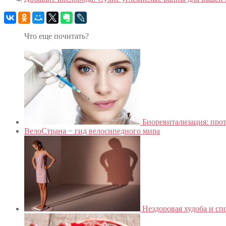
Что еще почитать?
Биоревитализация: про
ВелоСтрана − гид велосипедного мира
Нездоровая худоба и сп