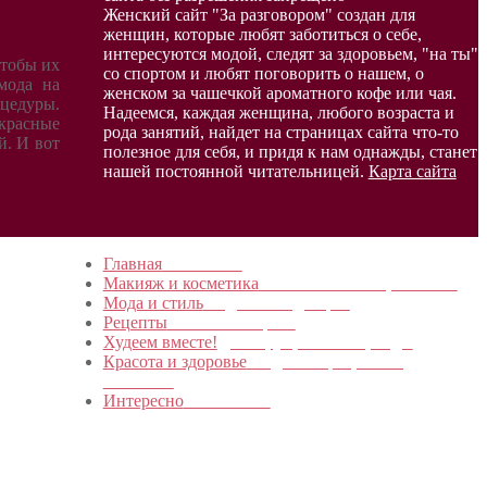
Женский сайт "За разговором" создан для
женщин, которые любят заботиться о себе,
интересуются модой, следят за здоровьем, "на ты"
чтобы их
со спортом и любят поговорить о нашем, о
мода на
женском за чашечкой ароматного кофе или чая.
оцедуры.
Надеемся, каждая женщина, любого возраста и
екрасные
рода занятий, найдет на страницах сайта что-то
й. И вот
полезное для себя, и придя к нам однажды, станет
нашей постоянной читательницей.
Карта сайта
Главная
в начало…
Макияж и косметика
Новинки и мастер- классы
Мода и стиль
Модные тенденции
Рецепты
Пошагово с фото
Худеем вместе!
Диеты, упражнения, Бады
Красота и здоровье
Уход за лицом, телом,
волосами
Интересно
Обо всем…