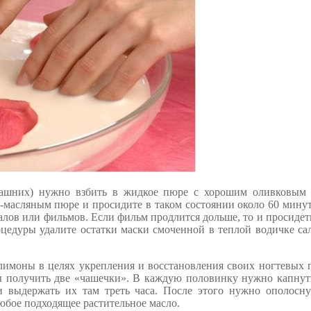
машних) нужно взбить в жидкое пюре с хорошим оливковым 
-масляным пюре и просидите в таком состоянии около 60 мину
лов или фильмов. Если фильм продлится дольше, то и просиде
оцедуры удалите остатки маски смоченной в теплой водичке са
лимоны в целях укрепления и восстановления своих ногтевых 
бы получить две «чашечки». В каждую половинку нужно капнут
и выдержать их там треть часа. После этого нужно ополосну
юбое подходящее растительное масло.