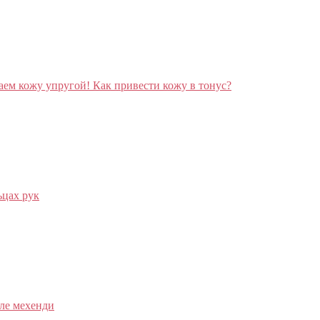
ем кожу упругой! Как привести кожу в тонус?
ьцах рук
ле мехенди