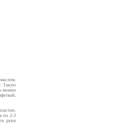
маслом.
т. Такую
ть можно
лфеткой.
пластин.
ь по 2-3
ть руки