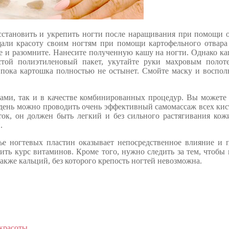
восстановить и укрепить ногти после наращивания при помощи
али красоту своим ногтям при помощи картофельного отвара
ее и разомните. Нанесите полученную кашу на ногти. Однако к
стой полиэтиленовый пакет, укутайте руки махровым полот
пока картошка полностью не остынет. Смойте маску и воспол
сами, так и в качестве комбинированных процедур. Вы может
 день можно проводить очень эффективный самомассаж всех кис
ок, он должен быть легкий и без сильного растягивания кож
.
ье ногтевых пластин оказывает непосредственное влияние и 
ть курс витаминов. Кроме того, нужно следить за тем, чтобы 
акже кальций, без которого крепость ногтей невозможна.
 красоты