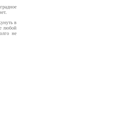
оградное
нет.
кунуть в
те любой
олго не