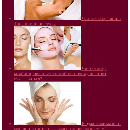
Что такое брашинг?
Тонкости процедуры
Чистка лица
комбинированным способом: почему не стоит
отказываться?
Бюджетные мази от
морщин из аптеки — замена дорогим кремам!