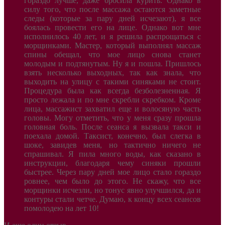
гораздо лучше, даже бросила курить. Однако в
силу того, что после массажа остаются заметные
следы (которые за пару дней исчезают), я все
боялась провести его на лице. Однако вот мне
исполнилось 40 лет, и я решила распрощаться с
морщинками. Мастер, который выполнял массаж
спины обещал, что мое лицо снова станет
молодым и подтянутым. Ну я и пошла. Пришлось
взять несколько выходных, так как знала, что
выходить на улицу с такими синяками не стоит.
Процедура была как всегда безболезненная. Я
просто лежала и по мне скребли скребком. Кроме
лица, массажист захватил еще и волосяную часть
головы. Могу отметить, что у меня сразу прошла
головная боль. После сеанса я вызвала такси и
поехала домой. Таксист, конечно, был слегка в
шоке, завидев меня, но тактично ничего не
спрашивал. Я пила много воды, как сказано в
инструкции, благодаря чему синяки прошли
быстрее. Через пару дней мое лицо стало гораздо
ровнее, чем было до этого. Не скажу, что все
морщинки исчезли, но тонус явно улучшился, да и
контуры стали четче. Думаю, к концу всех сеансов
помолодею на лет 10!