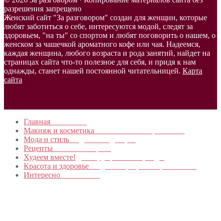
разрешения запрещено
Женский сайт "За разговором" создан для женщин, которые
любят заботиться о себе, интересуются модой, следят за
здоровьем, "на ты" со спортом и любят поговорить о нашем, о
женском за чашечкой ароматного кофе или чая. Надеемся,
каждая женщина, любого возраста и рода занятий, найдет на
страницах сайта что-то полезное для себя, и придя к нам
однажды, станет нашей постоянной читательницей.
Карта
сайта
Главная
в начало…
Макияж и косметика
Новинки и мастер- классы
Мода и стиль
Модные тенденции
Рецепты
Пошагово с фото
Худеем вместе!
Диеты, упражнения, Бады
Красота и здоровье
Уход за лицом, телом, волосами
Интересно
Обо всем…