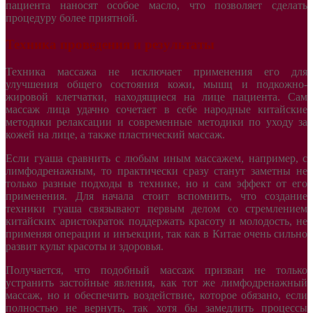
пациента наносят особое масло, что позволяет сделать
процедуру более приятной.
Техника проведения и результаты
Техника массажа не исключает применения его для
улучшения общего состояния кожи, мышц и подкожно-
жировой клетчатки, находящиеся на лице пациента. Сам
массаж лица удачно сочетает в себе народные китайские
методики релаксации и современные методики по уходу за
кожей на лице, а также пластический массаж.
Если гуаша сравнить с любым иным массажем, например, с
лимфодренажным, то практически сразу станут заметны не
только разные подходы в технике, но и сам эффект от его
применения. Для начала стоит вспомнить, что создание
техники гуаша связывают первым делом со стремлением
китайских аристократок поддержать красоту и молодость, не
применяя операции и инъекции, так как в Китае очень сильно
развит культ красоты и здоровья.
Получается, что подобный массаж призван не только
устранить застойные явления, как тот же лимфодренажный
массаж, но и обеспечить воздействие, которое обязано, если
полностью не вернуть, так хотя бы замедлить процессы