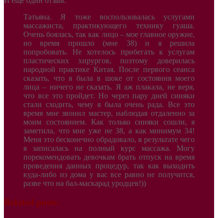
И еще один отзыв.
Татьяна. Я тоже воспользовалась услугами
массажиста, практикующего технику гуаша.
Очень боялась, так как лицо – мое главное оружие,
но время пришло (мне 38) и я решила
попробовать. Не хотелось прибегать к услугам
пластических хирургов, поэтому доверилась
народной практике Китая. После первого сеанса
сказать, что я была в шоке от состояния моего
лица – ничего не сказать. Я аж плакала, не веря,
что все это пройдет. Но через пару дней синяки
стали сходить, чему я была очень рада. Все это
время мне звонил мастер, наблюдая отдаленно за
моим состоянием. Как только синяки сошли, я
заметила, что мне уже не 38, а как минимум 34!
Меня это бесконечно обрадовало, в результате чего
я записалась на полный курс массажа. Могу
порекомендовать девочкам брать отпуск на время
проведения данных процедур, так как выходить
куда-либо из дома у вас все равно не получится,
разве что на бал-маскарад уродцев!))
Related posts: