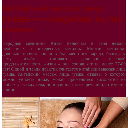
Китайский массаж лица
Гуаша — «соскребать то, что
плохое»
Народная медицина Китая включила в себя немало
необычных и интересных методик. Многие методики
довольно прочно вошли в быт местного народа, благодаря
чему китайцы отличаются довольно высокой
продолжительность жизни – она составляет не менее 77-80
лет! Одной и таких практик считается китайский массаж лица
гуаша. Китайский массаж лица гуаша, отзывы о котором
можно увидеть ниже, может применяться абсолютно на
любых участках тела, но в данной статье речь пойдет именно
о лице.