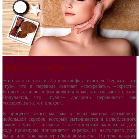
Что собой представляет?
Это слово состоит из 2-х иероглифов китайцев. Первый – это
«гуа», что в переводе означает «соскребать», «скрести».
Вторым же иероглифом является «ша», что означает «плохо».
Получается, что «гуаша» дословно переводится как
«соскребать то, что плохое».
В процессе такого массажа в руках мастера оказывается
небольшой скребок, который вытачивается и излюбленного
камня в Китае – нефрита. Также допустим вариант, когда в
ходе процедуры применяется скребок из настоящего рога
быка, или, как вариант, обычная монетка. На тело каждого