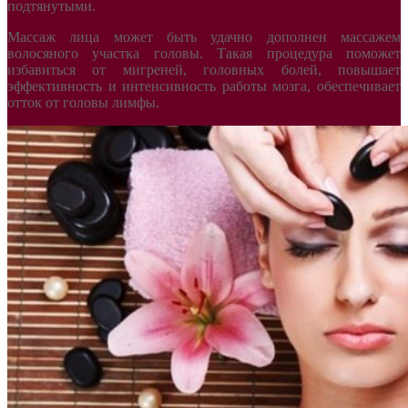
подтянутыми.
Массаж лица может быть удачно дополнен массажем
волосяного участка головы. Такая процедура поможет
избавиться от мигреней, головных болей, повышает
эффективность и интенсивность работы мозга, обеспечивает
отток от головы лимфы.