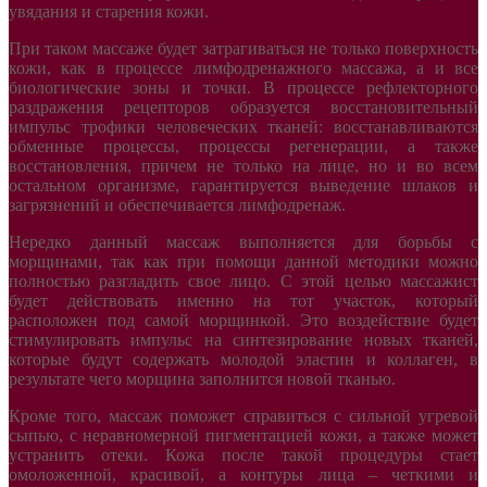
увядания и старения кожи.
При таком массаже будет затрагиваться не только поверхность
кожи, как в процессе лимфодренажного массажа, а и все
биологические зоны и точки. В процессе рефлекторного
раздражения рецепторов образуется восстановительный
импульс трофики человеческих тканей: восстанавливаются
обменные процессы, процессы регенерации, а также
восстановления, причем не только на лице, но и во всем
остальном организме, гарантируется выведение шлаков и
загрязнений и обеспечивается лимфодренаж.
Нередко данный массаж выполняется для борьбы с
морщинами, так как при помощи данной методики можно
полностью разгладить свое лицо. С этой целью массажист
будет действовать именно на тот участок, который
расположен под самой морщинкой. Это воздействие будет
стимулировать импульс на синтезирование новых тканей,
которые будут содержать молодой эластин и коллаген, в
результате чего морщина заполнится новой тканью.
Кроме того, массаж поможет справиться с сильной угревой
сыпью, с неравномерной пигментацией кожи, а также может
устранить отеки. Кожа после такой процедуры стает
омоложенной, красивой, а контуры лица – четкими и