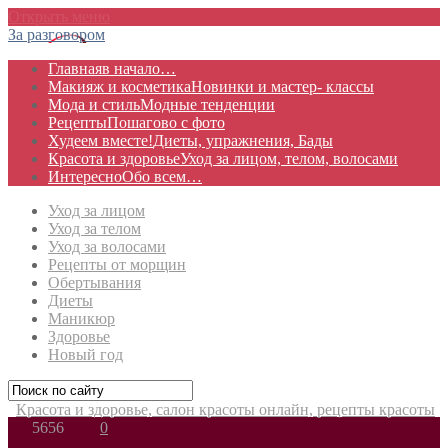
Открыть меню
За разговором
Главная
в начало…
Макияж и косметика
Новинки и мастер- классы
Мода и стиль
Модные тенденции
Рецепты
Пошагово с фото
Худеем вместе!
Диеты, упражнения, Бады
Красота и здоровье
Уход за лицом, телом, волосами
Интересно
Обо всем…
Уход за лицом
Уход за телом
Уход за волосами
Рецепты от морщин
Обертывания
Диеты
Маникюр
Здоровье
Новый год
Красота и здоровье, салон красоты онлайн, рецепты красоты
5656
0