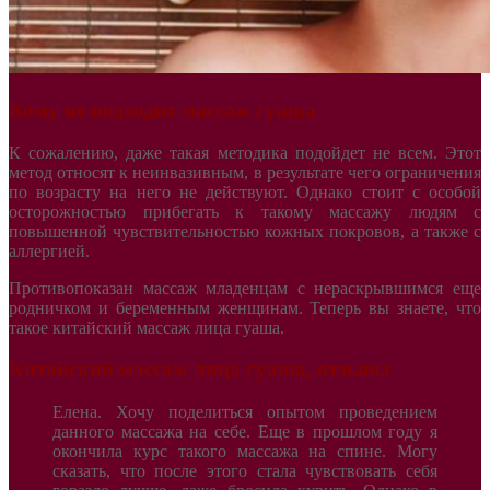
Кому не подходит массаж гуаша
К сожалению, даже такая методика подойдет не всем. Этот
метод относят к неинвазивным, в результате чего ограничения
по возрасту на него не действуют. Однако стоит с особой
осторожностью прибегать к такому массажу людям с
повышенной чувствительностью кожных покровов, а также с
аллергией.
Противопоказан массаж младенцам с нераскрывшимся еще
родничком и беременным женщинам. Теперь вы знаете, что
такое китайский массаж лица гуаша.
Китайский массаж лица гуаша, отзывы
Елена. Хочу поделиться опытом проведением
данного массажа на себе. Еще в прошлом году я
окончила курс такого массажа на спине. Могу
сказать, что после этого стала чувствовать себя