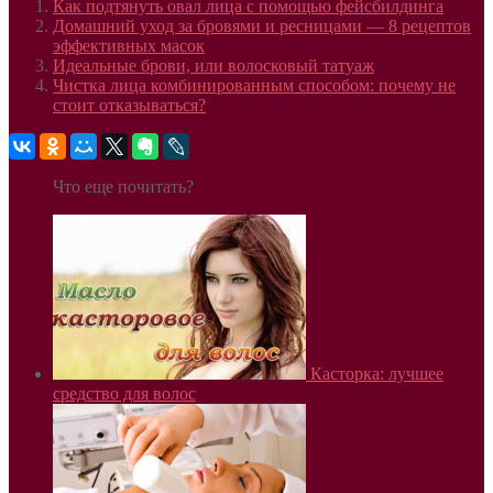
Как подтянуть овал лица с помощью фейсбилдинга
Домашний уход за бровями и ресницами — 8 рецептов
эффективных масок
Идеальные брови, или волосковый татуаж
Чистка лица комбинированным способом: почему не
стоит отказываться?
Что еще почитать?
Касторка: лучшее
средство для волос