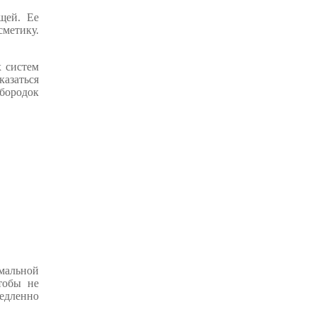
щей. Ее
сметику.
 систем
казаться
бородок
имальной
тобы не
едленно