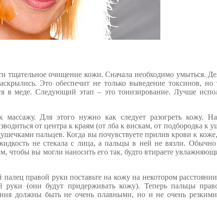
ти тщательное очищение кожи. Сначала необходимо умыться. Де
аскрылись. Это обеспечит не только выведение токсинов, но 
я в меде. Следующий этап – это тонизирование. Лучше испол
 массажу. Для этого нужно как следует разогреть кожу. На
диться от центра к краям (от лба к вискам, от подбородка к у
душечками пальцев. Когда вы почувствуете прилив крови к коже
идкость не стекала с лица, а пальцы в ней не вязли. Обычно
, чтобы вы могли наносить его так, будто втираете увлажняющ
 палец правой руки поставьте на кожу на некотором расстоянии
 руки (они будут придерживать кожу). Теперь пальцы прав
ения должны быть не очень плавными, но и не очень резкими