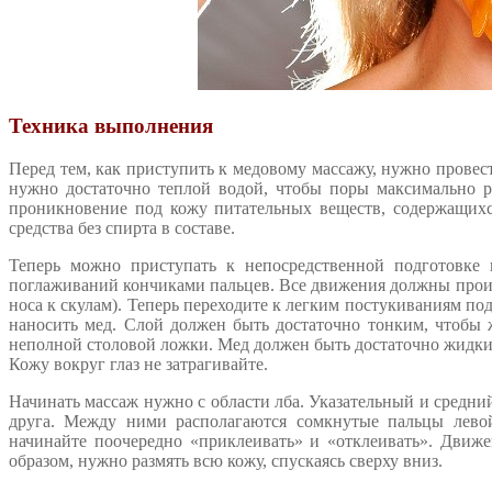
Техника выполнения
Перед тем, как приступить к медовому массажу, нужно провес
нужно достаточно теплой водой, чтобы поры максимально р
проникновение под кожу питательных веществ, содержащихс
средства без спирта в составе.
Теперь можно приступать к непосредственной подготовке к
поглаживаний кончиками пальцев. Все движения должны произво
носа к скулам). Теперь переходите к легким постукиваниям по
наносить мед. Слой должен быть достаточно тонким, чтобы ж
неполной столовой ложки. Мед должен быть достаточно жидким
Кожу вокруг глаз не затрагивайте.
Начинать массаж нужно с области лба. Указательный и средний
друга. Между ними располагаются сомкнутые пальцы левой
начинайте поочередно «приклеивать» и «отклеивать». Движ
образом, нужно размять всю кожу, спускаясь сверху вниз.