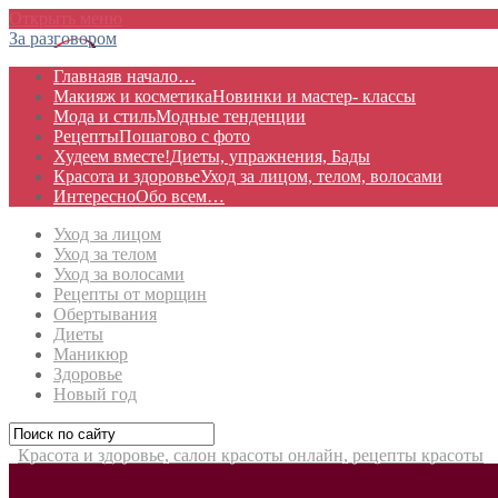
Открыть меню
За разговором
Главная
в начало…
Макияж и косметика
Новинки и мастер- классы
Мода и стиль
Модные тенденции
Рецепты
Пошагово с фото
Худеем вместе!
Диеты, упражнения, Бады
Красота и здоровье
Уход за лицом, телом, волосами
Интересно
Обо всем…
Уход за лицом
Уход за телом
Уход за волосами
Рецепты от морщин
Обертывания
Диеты
Маникюр
Здоровье
Новый год
Красота и здоровье, салон красоты онлайн, рецепты красоты