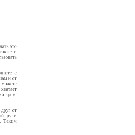
лать это
также и
ьзовать
чните с
шам и от
, можете
 хватает
ий крем.
 друг от
ой руки
. Таким