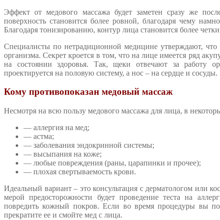
Эффект от медового массажа будет заметен сразу же после
поверхность становится более ровной, благодаря чему намн
Благодаря тонизированию, контур лица становится более четким
Специалисты по нетрадиционной медицине утверждают, что 
организма. Секрет кроется в том, что на лице имеется ряд аку
на состоянии здоровья. Так, щеки отвечают за работу о
проектируется на половую систему, а нос – на сердце и сосуды.
Кому противопоказан медовый массаж
Несмотря на всю пользу медового массажа для лица, в некотор
— аллергия на мед;
— астма;
— заболевания эндокринной системы;
— высыпания на коже;
— любые повреждения (раны, царапинки и прочее);
— плохая свертываемость крови.
Идеальный вариант – это консультация с дерматологом или ко
мерой предосторожности будет проведение теста на аллер
повредить кожный покров. Если во время процедуры вы по
прекратите ее и смойте мед с лица.