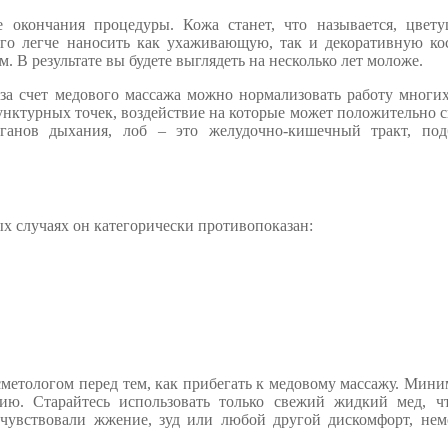
 окончания процедуры. Кожа станет, что называется, цвету
ого легче наносить как ухаживающую, так и декоративную ко
. В результате вы будете выглядеть на несколько лет моложе.
за счет медового массажа можно нормализовать работу многих
пунктурных точек, воздействие на которые может положительно с
рганов дыхания, лоб – это желудочно-кишечный тракт, под
ых случаях он категорически противопоказан:
сметологом перед тем, как прибегать к медовому массажу. Мин
гию. Старайтесь использовать только свежий жидкий мед, ч
чувствовали жжение, зуд или любой другой дискомфорт, нем