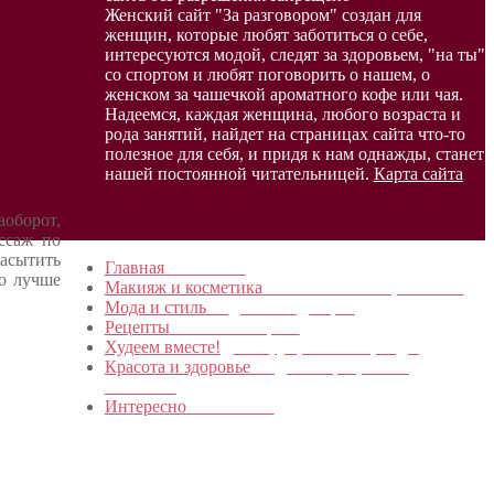
Женский сайт "За разговором" создан для
женщин, которые любят заботиться о себе,
интересуются модой, следят за здоровьем, "на ты"
со спортом и любят поговорить о нашем, о
женском за чашечкой ароматного кофе или чая.
Надеемся, каждая женщина, любого возраста и
рода занятий, найдет на страницах сайта что-то
полезное для себя, и придя к нам однажды, станет
нашей постоянной читательницей.
Карта сайта
аоборот,
ссаж по
насытить
Главная
в начало…
то лучше
Макияж и косметика
Новинки и мастер- классы
Мода и стиль
Модные тенденции
Рецепты
Пошагово с фото
Худеем вместе!
Диеты, упражнения, Бады
Красота и здоровье
Уход за лицом, телом,
волосами
Интересно
Обо всем…