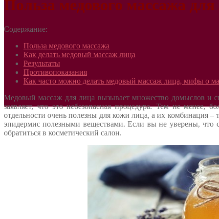
Польза медового массажа для
Содержание:
Польза медового массажа
Как делать медовый массаж лица
Результаты
Противопоказания
Как часто можно делать медовый массаж лица, мифы о м
Медовый массаж для лица вызывает множество домыслов и спо
заявляет, что это небезопасная процедура. Тем не менее,
отдельности очень полезны для кожи лица, а их комбинация – 
эпидермис полезными веществами. Если вы не уверены, что с
обратиться в косметический салон.