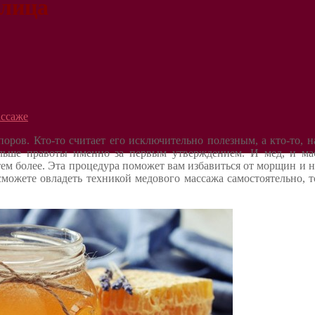
 лица
ассаже
ров. Кто-то считает его исключительно полезным, а кто-то, н
 больше правоты именно за первым утверждением. И мед, и ма
тем более. Эта процедура поможет вам избавиться от морщин и 
можете овладеть техникой медового массажа самостоятельно, 