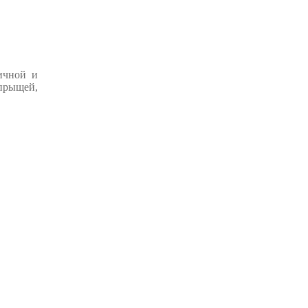
ичной и
прыщей,