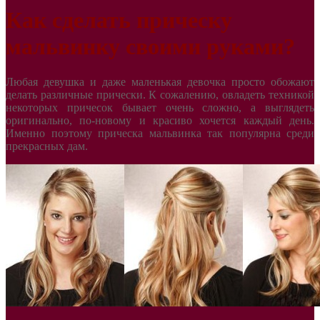
Как сделать прическу
мальвинку своими руками?
Любая девушка и даже маленькая девочка просто обожают
делать различные прически. К сожалению, овладеть техникой
некоторых причесок бывает очень сложно, а выглядеть
оригинально, по-новому и красиво хочется каждый день.
Именно поэтому прическа мальвинка так популярна среди
прекрасных дам.