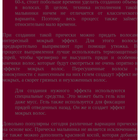
60-х, стоит побольше времени уделить созданию объема
в волосах. В целом, техника исполнения такой
мальвинки ничем не отличается от классического
варианта. Поэтому весь процесс также займет
относительно мало времени.
При создании такой прически можно придать волосам
интересный мокрый эффект. Для этого волосы
предварительно выпрямляют при помощи утюжка. В
процессе выпрямления лучше использовать термозащитный
спрей, чтобы чрезмерно не высушить пряди и особенно
кончики волос, которые будут смотреться не очень опрятно в
эффекте мокрых волос. Пересушенные волосы в
совокупности с нанесенным на них гелем создадут эффект не
мокрых, а скорее грязных и неухоженных волос.
Для создания нужного эффекта используются
специальные средства. Это может быть гель или
даже мусс. Гель также используется для фиксации
прядей отведенных назад. Он же и создает эффект
мокрых волос.
Довольно популярны сегодня различные вариации прически
на основе кос. Прическа мальвинка не является исключением.
Ее также можно дополнить красивой косой, которая добавит