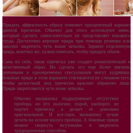
Придать эффектность образу поможет праздничный вариант
данной прически. Обычно для этого используют начес,
который сделать самостоятельно не представляет никакого
труда. Достаточно верхние пряди при помощи резинки или
заколки закрепить чуть выше затылка. Заранее отделенную
прядь, конечно же, нужно начесать, чтобы придать объем.
Сама по себе, такая прическа уже создает романтический и
женственный образ. Но сделать его еще более мягким,
девчачьим и одновременно сексуальным могут кудряшки.
Боковые пряди в этом варианте стягиваются не слишком туго,
чтобы целостный вид прически красиво обрамлял лицо.
Пряди закрепляются чуть ниже затылка.
Обычно мальвинка подразумевает отсутствие
пробора, но его наличие, порой, наоборот, не
портит прическу, а делает ее довольно
оригинальной. И все-таки, мальвинку лучше
делать на основе косого пробора. А боковые пряди
можно свернуть жгутиками и закрепить
традиционным способом.