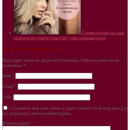
Сломался ноготь: как
склеить ногтевую пластину при помощи клея
Добавить комментарий
Ваш адрес email не будет опубликован.
Обязательные поля
помечены
*
Имя
*
Email
*
Сайт
Сохранить моё имя, email и адрес сайта в этом браузере для
последующих моих комментариев.
Комментарий
*