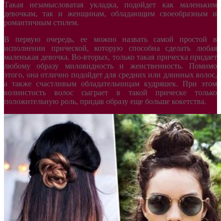
Такая незамысловатая укладка, подойдет как маленьким
девочкам, так и женщинам, обладающим своеобразным и
романтичным стилем.
В первую очередь, ее можно назвать самой простой в
исполнении прической, которую способна сделать любая
маленькая девочка. Во-вторых, только такая прическа придает
любому образу миловидность и женственность. Помимо
этого, она отлично подойдет для средних или длинных волос,
а также счастливым обладательницам кудряшек. При этом
волнистость волос сыграет в такой прическе только
положительную роль, придав образу еще больше кокетства.