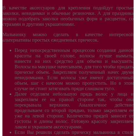
В качестве аксессуаров для крепления подойдут простые
заколки, невидимки и обычные резиночки. А для праздника
можно подобрать заколки необычных форм и расцветок, со
стразами и другими украшениями.
Мальвинку можно сделать в качестве интересной
альтернативы простых ежедневных причесок.
Перед непосредственным процессом создания данной
красоты на своей голове, волосы лучше вымыть,
нанести на них средство для объема и высушить.
Волосы на макушке начесываем, для того чтобы придать
прическе объем. Закрепляем полученный начес двумя
невидимками. Если волосы уже имеют достаточный
объем, шаг с начесом можно пропустить. Но в этом
случае не стоит затягивать пряди слишком туго.
Далее отделяем небольшую прядь волос у лица и
закрепляем ее на правой стороне так, чтобы она
перекрывала верхнюю. Аналогичное действие
проделываем со второй прядью, только закрепляем ее
уже на левой стороне. Количество прядей зависит от
густоты и длины волос. Готовую красоту закрепляем
лаком и украшаем аксессуарами.
Если Вы решили сделать прическу мальвинка в стиле