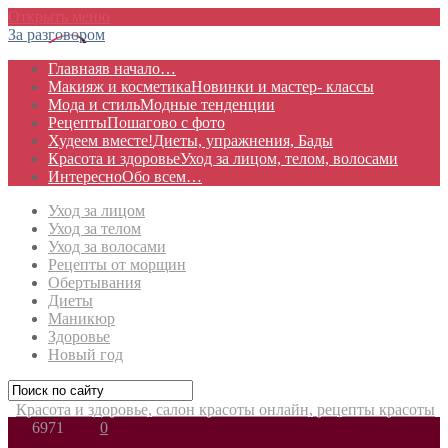
Открыть меню
За разговором
Главная
в начало…
Макияж и косметика
Новинки и мастер- классы
Мода и стиль
Модные тенденции
Рецепты
Пошагово с фото
Худеем вместе!
Диеты, упражнения, Бады
Красота и здоровье
Уход за лицом, телом, волосами
Интересно
Обо всем…
Уход за лицом
Уход за телом
Уход за волосами
Рецепты от морщин
Обертывания
Диеты
Маникюр
Здоровье
Новый год
Красота и здоровье, салон красоты онлайн, рецепты красоты
6971
0