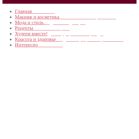
Главная
в начало…
Макияж и косметика
Новинки и мастер- классы
Мода и стиль
Модные тенденции
Рецепты
Пошагово с фото
Худеем вместе!
Диеты, упражнения, Бады
Красота и здоровье
Уход за лицом, телом, волосами
Интересно
Обо всем…