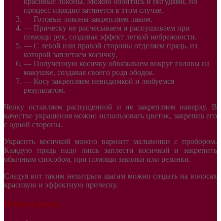
красивые локоны. Можно обойтись и бигудями, но
процесс изрядно затянется в этом случае.
— Готовые локоны закрепляем лаком.
— Прическу не расчесываем и распушиваем при
помощи рук, создавая эффект легкой небрежности
.
— С левой или правой стороны отделяем прядь, из
которой заплетаем косичку
.
— Полученную косичку обвязываем вокруг головы на
макушке, создавая своего рода ободок
.
— Косу закрепляем невидимкой и любуемся
результатом
.
Челку оставляем распущенной и не закрепляем наверху. В
качестве украшения можно использовать цветок, закрепив его
с одной стороны.
Украсить косичкой можно вариант мальвинки с пробором.
Каждую прядь надо лишь заплести косичкой и закрепить
обычным способом, при помощи заколки или резинки.
Следуя вот таким нехитрым шагам можно создать на волосах
красивую и эффектную прическу.
Related posts: