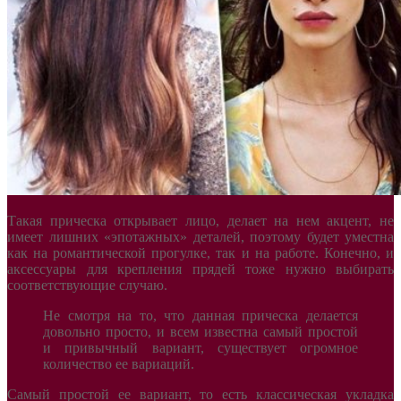
Такая прическа открывает лицо, делает на нем акцент, не
имеет лишних «эпотажных» деталей, поэтому будет уместна
как на романтической прогулке, так и на работе. Конечно, и
аксессуары для крепления прядей тоже нужно выбирать
соответствующие случаю.
Не смотря на то, что данная прическа делается
довольно просто, и всем известна самый простой
и привычный вариант, существует огромное
количество ее вариаций.
Самый простой ее вариант, то есть классическая укладка