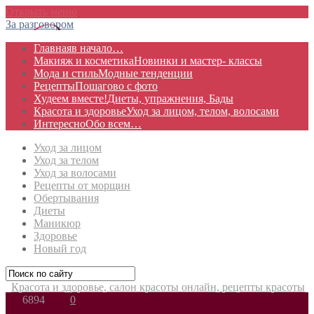
Открыть меню
За разговором
Главная
в начало…
Макияж и косметика
Новинки и мастер- классы
Мода и стиль
Модные тенденции
Рецепты
Пошагово с фото
Худеем вместе!
Диеты, упражнения, Бады
Красота и здоровье
Уход за лицом, телом, волосами
Интересно
Обо всем…
Уход за лицом
Уход за телом
Уход за волосами
Рецепты от морщин
Обертывания
Диеты
Маникюр
Здоровье
Новый год
Красота и здоровье, салон красоты онлайн, рецепты красоты
6894
0