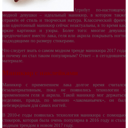
Атрибут по-настоящему
модной девушки – идеальный маникюр, в котором также
отражён её стиль и творческая натура. Классический френч
или однотонный маникюр сейчас неактуальны, в то время как
яркие картинки и узоры. Более того: многие девушки
предпочитают вместо лака, геля или акрила покрывать ногти
подходящими по размеру стикерами.
Что следует знать о самом модном тренде маникюра 2017 года
и почему он стал таким популярным? Ответ – в сегодняшнем
материале.
Маникюр с наклейками
Маникюр с применением лака долгое время считался
безальтернативным, пока не появились технологии с
применением геля и акрила. Такой маникюр мог держаться
неделями, правда, по мнению «лакоманьячек», он был
небезвредным для самих ногтей.
В 2010-е годы появилась технология маникюра с помощью
стикеров, которая была очень популярна в 2016 году и стала
модным трендом в новом 2017 году.