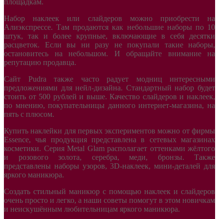
площадкам.
Набор наклеек или слайдеров можно приобрести на
Алиэкспрессе. Там продаются как небольшие наборы по 10
штук, так и более крупные, включающие в себя десятки
расцветок. Если вы ни разу не покупали такие наборы,
остановитесь на небольшом. И обращайте внимание на
репутацию продавца.
Сайт Pudra также часто радует модниц интересными
предложениями для нейл-дизайна. Стандартный набор будет
стоить от 500 рублей и выше. Качество слайдеров и наклеек,
по мнению, покупательницы данного интернет-магазина, на
пять с плюсом.
Купить наклейки для первых экспериментов можно от фирмы
Essence, чья продукция представлена в сетевых магазинах
косметики. Серия Metal Glam располагает оттенками жёлтого
и розового золота, серебра, меди, бронзы. Также
представлены наборы узоров, 3D-наклеек, мини-деталей для
яркого маникюра.
Создать стильный маникюр с помощью наклеек и слайдеров
очень просто и легко, а наши советы помогут в этом новичкам
и неискушённым любительницам яркого маникюра.