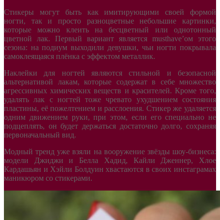
Стикеры могут быть как имитирующими своей формой
ногти, так и просто разноцветные небольшие картинки,
которые можно клеить на бесцветный или однотонный
цветной лак. Первый вариант является musthave’ом этого
сезона: на подиум выходили девушки, чьи ногти покрывала
самоклеящаяся плёнка с эффектом металлик.
Наклейки для ногтей являются стильной и безопасной
альтернативой лакам, которые содержат в себе множество
агрессивных химических веществ и красителей. Кроме того,
удалять лак с ногтей тоже чревато ухудшением состояния
пластины, её пожелтением и расслоения. Стикер же удаляется
одним движением руки, при этом, если его специально не
подцеплять, он будет держаться достаточно долго, сохраняя
первоначальный вид.
Модный тренд уже взяли на вооружение звёзды шоу-бизнеса:
модели Джиджи и Белла Хадид, Кайли Дженнер, Хлое
Кардашьян и Хэйли Болдуин хвастаются в своих инстаграмах
маникюром со стикерами.