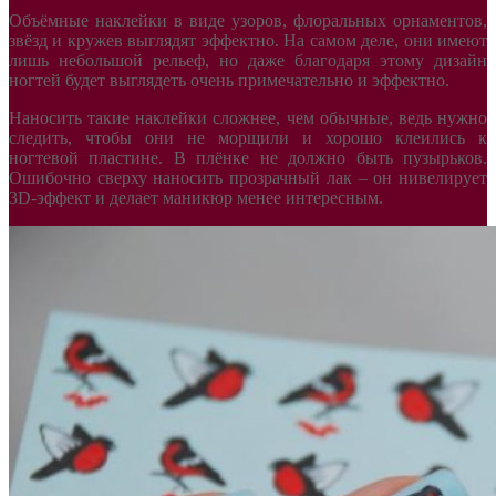
Объёмные наклейки в виде узоров, флоральных орнаментов,
звёзд и кружев выглядят эффектно. На самом деле, они имеют
лишь небольшой рельеф, но даже благодаря этому дизайн
ногтей будет выглядеть очень примечательно и эффектно.
Наносить такие наклейки сложнее, чем обычные, ведь нужно
следить, чтобы они не морщили и хорошо клеились к
ногтевой пластине. В плёнке не должно быть пузырьков.
Ошибочно сверху наносить прозрачный лак – он нивелирует
3D-эффект и делает маникюр менее интересным.