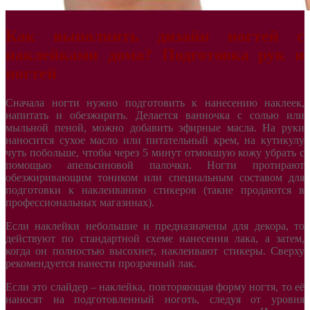
Как выполнить дизайн ногтей с
наклейками дома? Подготовка рук и
ногтей
Сначала ногти нужно подготовить к нанесению наклеек,
напитать и обезжирить. Делается ванночка с солью или
мыльной пеной, можно добавить эфирные масла. На руки
наносится сухое масло или питательный крем, на кутикулу
чуть побольше, чтобы через 5 минут отмокшую кожу убрать с
помощью апельсиновой палочки. Ногти протирают
обезжиривающим тоником или специальным составом для
подготовки к наклеиванию стикеров (такие продаются в
профессиональных магазинах).
Если наклейки небольшие и предназначены для декора, то
действуют по стандартной схеме нанесения лака, а затем,
когда он полностью высохнет, наклеивают стикеры. Сверху
рекомендуется нанести прозрачный лак.
Если это слайдер – наклейка, повторяющая форму ногтя, то её
наносят на подготовленный ноготь, следуя от уровня