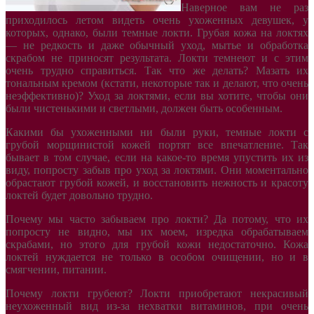
Наверное вам не раз
приходилось летом видеть очень ухоженных девушек, у
которых, однако, были темные локти. Грубая кожа на локтях
— не редкость и даже обычный уход, мытье и обработка
скрабом не приносят результата. Локти темнеют и с этим
очень трудно справиться. Так что же делать? Мазать их
тональным кремом (кстати, некоторые так и делают, что очень
неэффективно)? Уход за локтями, если вы хотите, чтобы они
были чистенькими и светлыми, должен быть особенным.
Какими бы ухоженными ни были руки, темные локти с
грубой морщинистой кожей портят все впечатление. Так
бывает в том случае, если на какое-то время упустить их из
виду, попросту забыв про уход за локтями. Они моментально
обрастают грубой кожей, и восстановить нежность и красоту
локтей будет довольно трудно.
Почему мы часто забываем про локти? Да потому, что их
попросту не видно, мы их моем, изредка обрабатываем
скрабами, но этого для грубой кожи недостаточно. Кожа
локтей нуждается не только в особом очищении, но и в
смягчении, питании.
Почему локти грубеют? Локти приобретают некрасивый
неухоженный вид из-за нехватки витаминов, при очень