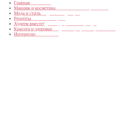
Главная
в начало…
Макияж и косметика
Новинки и мастер- классы
Мода и стиль
Модные тенденции
Рецепты
Пошагово с фото
Худеем вместе!
Диеты, упражнения, Бады
Красота и здоровье
Уход за лицом, телом, волосами
Интересно
Обо всем…