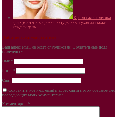
Крымская косметика
для красоты и здоровья: натуральный уход для кожи
каждый день
Добавить комментарий
Ваш адрес email не будет опубликован.
Обязательные поля
помечены
*
Имя
*
Email
*
Сайт
Сохранить моё имя, email и адрес сайта в этом браузере для
последующих моих комментариев.
Комментарий
*