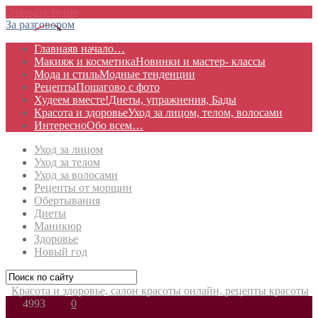
Открыть меню
За разговором
Главная
в начало…
Макияж и косметика
Новинки и мастер- классы
Мода и стиль
Модные тенденции
Рецепты
Пошагово с фото
Худеем вместе!
Диеты, упражнения, Бады
Красота и здоровье
Уход за лицом, телом, волосами
Интересно
Обо всем…
Уход за лицом
Уход за телом
Уход за волосами
Рецепты от морщин
Обертывания
Диеты
Маникюр
Здоровье
Новый год
Красота и здоровье, салон красоты онлайн, рецепты красоты
4993
0