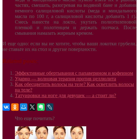
частях, смешать, разогревая на водяной бане и добавив
немного салициловой кислоты (меда и миндального
масла по 100 г, а салициловой кислоты добавить 1 г).
Смесь нанести на локти, укутать полиэтиленовой
пленкой и полотенцем и держать полчаса. После
смывания намазать жирным кремом.
И еще одно: если вы не хотите, чтобы ваши локотки грубели,
не ставьте их на стол и другие поверхности.
Related posts:
Эффективные обертывания с папаверином и кофеином
Ударно — волновая терапия против целлюлита
Как обесцветить волосы на теле? Как осветлить волосы
на теле?
Татуировки на ноге для девушек — а стоит ли?
Что еще почитать?