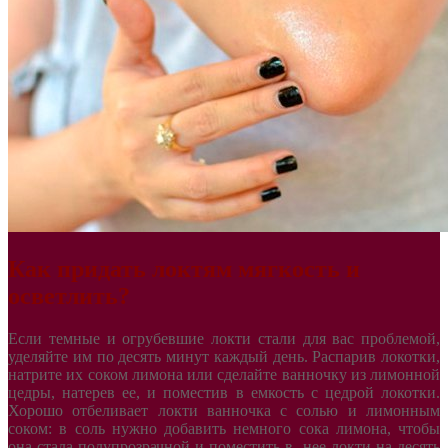
Как придать локтям мягкость и
осветлить?
Если темные и огрубевшие локти стали для вас проблемой,
уделяйте им по десять минут каждый день. Распарив локотки,
натрите их соком лимона или сделайте ванночку из лимонной
цедры, натерев ее, и поместив в емкость с цедрой локотки.
Хорошо отбеливает локти ванночка с солью и лимонным
соком: в соль нужно добавить немного сока лимона, чтобы
она стала полупрозрачной и поместить в нее локти на десять