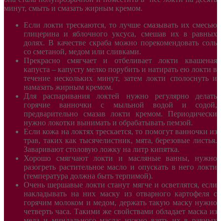
минут, смыть и смазать жирным кремом.
Если локти трескаются, то лучше смазывать их смесью
глицерина и яблочного уксуса, смешав их в равных
долях. В качестве скраба можно порекомендовать соль
со сметаной, медом или сливками.
Прекрасно смягчает и отбеливает локти квашеная
капуста – капусту мелко порубить и натирать ею локти в
течение нескольких минут, затем локти сполоснуть и
намазать жирным кремом.
Для распаривания локтей нужно регулярно делать
горячие ванночки с мыльной водой и содой,
предварительно смазав локти кремом. Периодически
нужно локотки вынимать и обрабатывать пемзой.
Если кожа на локтях трескается, то помогут ванночки из
трав, таких как тысячелистник, мята, березовые листья.
Заваривают столовую ложку на литр кипятка.
Хорошо смягчают локти и масляные ванны, нужно
разогреть растительное масло и опускать в него локти
(температура должна быть терпимой).
Очень шершавые локти станут мягче и осветлятся, если
накладывать на них маску из отварного картофеля с
горячим молоком и медом, держать такую маску нужно
четверть часа. Такими же свойствами обладает маска из
меда и миндального масла: нужно взять их в равных