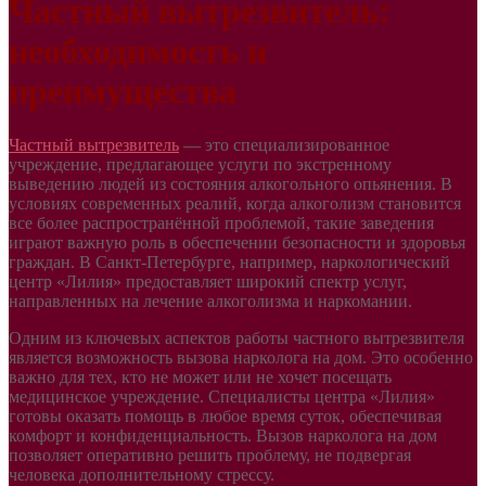
Частный вытрезвитель:
необходимость и
преимущества
Частный вытрезвитель
— это специализированное
учреждение, предлагающее услуги по экстренному
выведению людей из состояния алкогольного опьянения. В
условиях современных реалий, когда алкоголизм становится
все более распространённой проблемой, такие заведения
играют важную роль в обеспечении безопасности и здоровья
граждан. В Санкт-Петербурге, например, наркологический
центр «Лилия» предоставляет широкий спектр услуг,
направленных на лечение алкоголизма и наркомании.
Одним из ключевых аспектов работы частного вытрезвителя
является возможность вызова нарколога на дом. Это особенно
важно для тех, кто не может или не хочет посещать
медицинское учреждение. Специалисты центра «Лилия»
готовы оказать помощь в любое время суток, обеспечивая
комфорт и конфиденциальность. Вызов нарколога на дом
позволяет оперативно решить проблему, не подвергая
человека дополнительному стрессу.