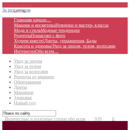
Открыть меню
За разговором
Главная
в начало…
Макияж и косметика
Новинки и мастер- классы
Мода и стиль
Модные тенденции
Рецепты
Пошагово с фото
Худеем вместе!
Диеты, упражнения, Бады
Красота и здоровье
Уход за лицом, телом, волосами
Интересно
Обо всем…
Уход за лицом
Уход за телом
Уход за волосами
Рецепты от морщин
Обертывания
Диеты
Маникюр
Здоровье
Новый год
Интересные и полезные статьи обо всем
920
0