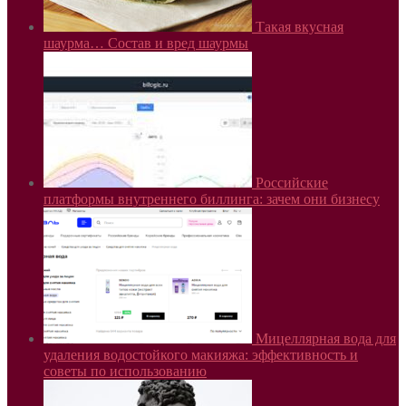
Такая вкусная
шаурма… Состав и вред шаурмы
Российские
платформы внутреннего биллинга: зачем они бизнесу
Мицеллярная вода для
удаления водостойкого макияжа: эффективность и
советы по использованию