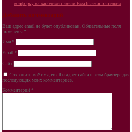
конфорку на варочной панели Bosch самостоятельно
Добавить комментарий
Ваш адрес email не будет опубликован.
Обязательные поля
помечены
*
Имя
*
Email
*
Сайт
Сохранить моё имя, email и адрес сайта в этом браузере для
последующих моих комментариев.
Комментарий
*