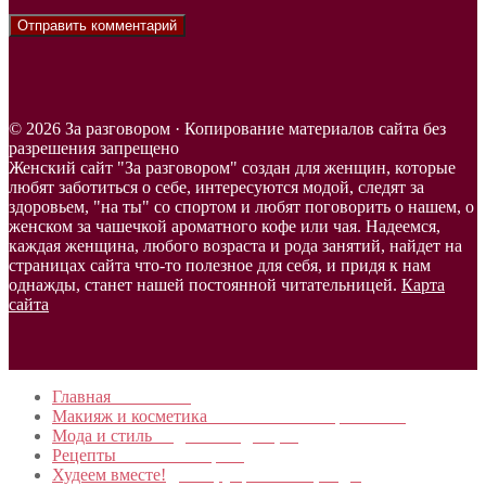
© 2026 За разговором · Копирование материалов сайта без
разрешения запрещено
Женский сайт "За разговором" создан для женщин, которые
любят заботиться о себе, интересуются модой, следят за
здоровьем, "на ты" со спортом и любят поговорить о нашем, о
женском за чашечкой ароматного кофе или чая. Надеемся,
каждая женщина, любого возраста и рода занятий, найдет на
страницах сайта что-то полезное для себя, и придя к нам
однажды, станет нашей постоянной читательницей.
Карта
сайта
Главная
в начало…
Макияж и косметика
Новинки и мастер- классы
Мода и стиль
Модные тенденции
Рецепты
Пошагово с фото
Худеем вместе!
Диеты, упражнения, Бады