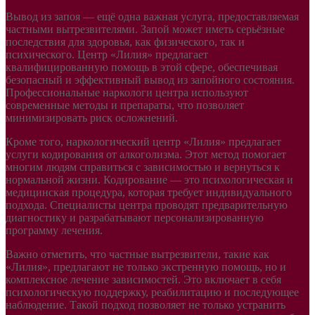
Вывод из запоя — ещё одна важная услуга, предоставляемая
частными вытрезвителями. Запой может иметь серьёзные
последствия для здоровья, как физического, так и
психического. Центр «Лилия» предлагает
квалифицированную помощь в этой сфере, обеспечивая
безопасный и эффективный вывод из запойного состояния.
Профессиональные наркологи центра используют
современные методы и препараты, что позволяет
минимизировать риск осложнений.
Кроме того, наркологический центр «Лилия» предлагает
услуги кодирования от алкоголизма. Этот метод помогает
многим людям справиться с зависимостью и вернуться к
нормальной жизни. Кодирование — это психологическая и
медицинская процедура, которая требует индивидуального
подхода. Специалисты центра проводят предварительную
диагностику и разрабатывают персонализированную
программу лечения.
Важно отметить, что частные вытрезвители, такие как
«Лилия», предлагают не только экстренную помощь, но и
комплексное лечение зависимостей. Это включает в себя
психологическую поддержку, реабилитацию и последующее
наблюдение. Такой подход позволяет не только устранить