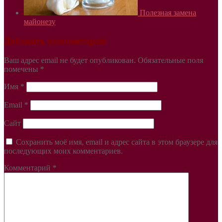
Полезная замена
майонезу
Добавить комментарий
Ваш адрес email не будет опубликован.
Обязательные поля
помечены
*
Имя
*
Email
*
Сайт
Сохранить моё имя, email и адрес сайта в этом браузере для
последующих моих комментариев.
Комментарий
*