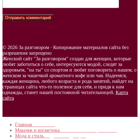
© 2026 За разговором · Копирование материалов сайта без
разрешения запрещено
Женский сайт "За разговором" создан для женщин, которые
любят заботиться о себе, интересуются модой, следят за
здоровьем, "на ты" со спортом и любят поговорить о нашем, о
женском за чашечкой ароматного кофе или чая. Надеемся,
каждая женщина, любого возраста и рода занятий, найдет на
страницах сайта что-то полезное для себя, и придя к нам
однажды, станет нашей постоянной читательницей.
Карта
сайта
Главная
в начало…
Макияж и косметика
Новинки и мастер- классы
Мода и стиль
Модные тенденции