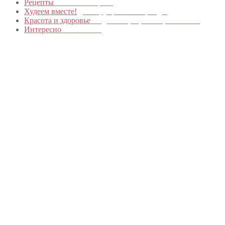
Рецепты
Пошагово с фото
Худеем вместе!
Диеты, упражнения, Бады
Красота и здоровье
Уход за лицом, телом, волосами
Интересно
Обо всем…