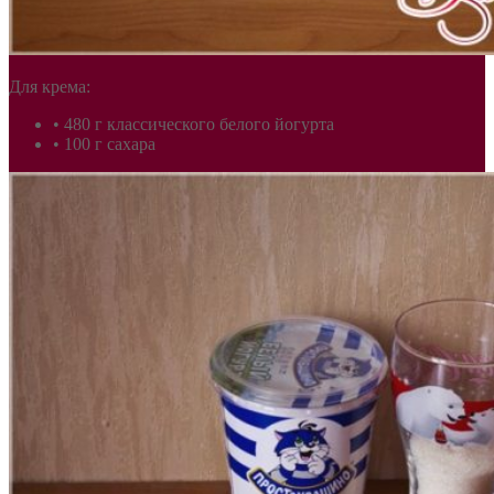
Для крема:
• 480 г классического белого йогурта
• 100 г сахара