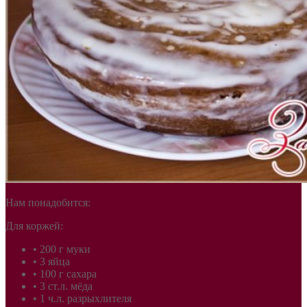
Нам понадобится:
Для коржей:
• 200 г муки
• 3 яйца
• 100 г сахара
• 3 ст.л. мёда
• 1 ч.л. разрыхлителя