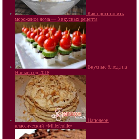
Как приготовить
мороженое дома — 3 вкусных рецепта
Вкусные блюда на
Новый год 2018
Наполеон
классический «Millefeuille»