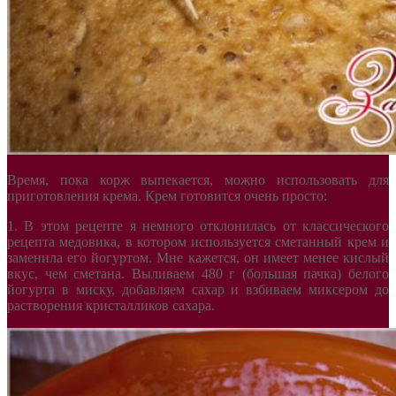
Время, пока корж выпекается, можно использовать для
приготовления крема. Крем готовится очень просто:
1. В этом рецепте я немного отклонилась от классического
рецепта медовика, в котором используется сметанный крем и
заменила его йогуртом. Мне кажется, он имеет менее кислый
вкус, чем сметана. Выливаем 480 г (большая пачка) белого
йогурта в миску, добавляем сахар и взбиваем миксером до
растворения кристалликов сахара.