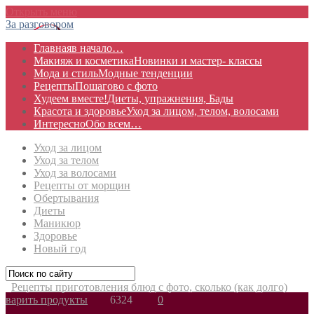
Открыть меню
За разговором
Главная
в начало…
Макияж и косметика
Новинки и мастер- классы
Мода и стиль
Модные тенденции
Рецепты
Пошагово с фото
Худеем вместе!
Диеты, упражнения, Бады
Красота и здоровье
Уход за лицом, телом, волосами
Интересно
Обо всем…
Уход за лицом
Уход за телом
Уход за волосами
Рецепты от морщин
Обертывания
Диеты
Маникюр
Здоровье
Новый год
Рецепты приготовления блюд с фото, сколько (как долго)
варить продукты
6324
0