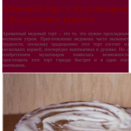
Медовый торт в мультиварке
с йогуртовым кремом
Ароматный медовый торт – это то, что нужно прохладным
весенним утром. Приготовление медовика часто вызывает
трудности, поскольку традиционно этот торт состоит из
нескольких коржей, поочерёдно выпекаемых в духовке. Но с
изобретением мультиварок появилась возможность
приготовить этот торт гораздо быстрее и в один этап
выпекания.