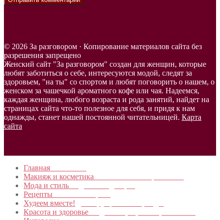
© 2026 За разговором · Копирование материалов сайта без
разрешения запрещено
Женский сайт "За разговором" создан для женщин, которые
любят заботиться о себе, интересуются модой, следят за
здоровьем, "на ты" со спортом и любят поговорить о нашем, о
женском за чашечкой ароматного кофе или чая. Надеемся,
каждая женщина, любого возраста и рода занятий, найдет на
страницах сайта что-то полезное для себя, и придя к нам
однажды, станет нашей постоянной читательницей.
Карта
сайта
Главная
в начало…
Макияж и косметика
Новинки и мастер- классы
Мода и стиль
Модные тенденции
Рецепты
Пошагово с фото
Худеем вместе!
Диеты, упражнения, Бады
Красота и здоровье
Уход за лицом, телом, волосами