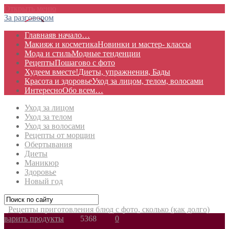
Открыть меню
За разговором
Главная
в начало…
Макияж и косметика
Новинки и мастер- классы
Мода и стиль
Модные тенденции
Рецепты
Пошагово с фото
Худеем вместе!
Диеты, упражнения, Бады
Красота и здоровье
Уход за лицом, телом, волосами
Интересно
Обо всем…
Уход за лицом
Уход за телом
Уход за волосами
Рецепты от морщин
Обертывания
Диеты
Маникюр
Здоровье
Новый год
Рецепты приготовления блюд с фото, сколько (как долго)
варить продукты
5368
0