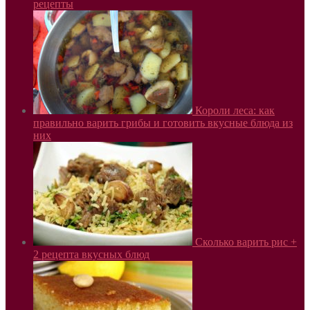
рецепты
Короли леса: как
правильно варить грибы и готовить вкусные блюда из
них
Сколько варить рис +
2 рецепта вкусных блюд