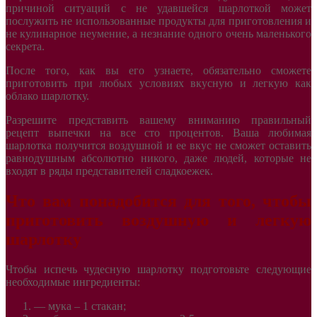
причиной ситуаций с не удавшейся шарлоткой может
послужить не использованные продукты для приготовления и
не кулинарное неумение, а незнание одного очень маленького
секрета.
После того, как вы его узнаете, обязательно сможете
приготовить при любых условиях вкусную и легкую как
облако шарлотку.
Разрешите представить вашему вниманию правильный
рецепт выпечки на все сто процентов. Ваша любимая
шарлотка получится воздушной и ее вкус не сможет оставить
равнодушным абсолютно никого, даже людей, которые не
входят в ряды представителей сладкоежек.
Что вам понадобится для того, чтобы
приготовить воздушную и легкую
шарлотку
Чтобы испечь чудесную шарлотку подготовьте следующие
необходимые ингредиенты:
—
мука – 1 стакан;