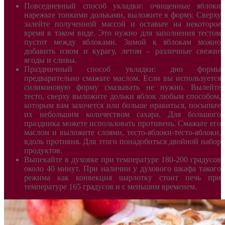
Повседневный способ укладки: очищенные яблоки
нарежьте тонкими дольками, выложите в форму. Сверху
залейте полученной массой и оставьте на некоторое
время в таком виде. Это нужно для заполнения тестом
пустот между яблоками. Зимой к яблокам можно
добавить изюм и курагу, летом – различные свежие
ягоды и сливы.
Праздничный способ укладки: дно формы
предварительно смажьте маслом. Если вы используется
силиконовую форму смазывать не нужно. Вылейте
тесто, сверху выложите дольки яблок любым способом,
которым вам захочется или больше нравиться, посыпьте
их небольшим количеством сахара. Для большого
праздника можете использовать противень. Смажьте его
маслом и выложите слоями, тесто-яблоки-тесто-яблоки,
вдоль противня. Для этого понадобиться двойной набор
продуктов.
Выпекайте в духовке при температуре 180-200 градусов
около 40 минут. При наличии у духового шкафа такого
режима как конвекция шарлотку стоит печь при
температуре 165 градусов и с меньшим временем.