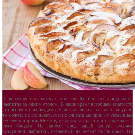
Чаще готовьте шарлотку и приглашайте близких и родных на
чаепитие за одним столом. В наше время всеобщей занятости
это особенно необходимо. Если вы следите за своей фигурой,
то можете не волноваться и не считать калории от съеденных
кусочков пирога. Можете, не боясь завтракать и наслаждаться
этим блюдом. Не нанесет вред вашей фигуре кусочек
воздушной шарлотки, съеденный на десерт после обеда. Не