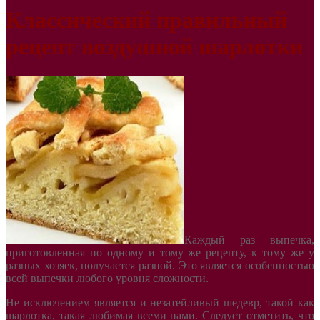
Классический правильный
рецепт воздушной шарлотки
Каждый раз выпечка,
приготовленная по одному и тому же рецепту, к тому же у
разных хозяек, получается разной. Это является особенностью
всей выпечки любого уровня сложности.
Не исключением является и незатейливый шедевр, такой как
шарлотка, такая любимая всеми нами. Следует отметить, что