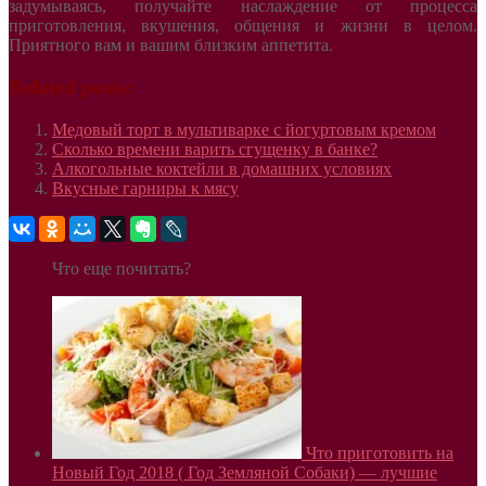
задумываясь, получайте наслаждение от процесса
приготовления, вкушения, общения и жизни в целом.
Приятного вам и вашим близким аппетита.
Related posts:
Медовый торт в мультиварке с йогуртовым кремом
Сколько времени варить сгущенку в банке?
Алкогольные коктейли в домашних условиях
Вкусные гарниры к мясу
Что еще почитать?
Что приготовить на
Новый Год 2018 ( Год Земляной Собаки) — лучшие