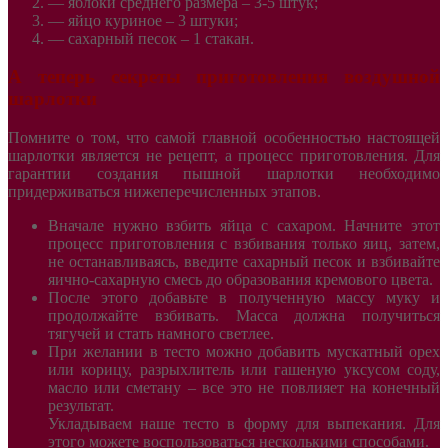
—
яблоки среднего размера – 3-5 штук;
—
яйцо куриное – 3 штуки;
—
сахарный песок – 1 стакан.
А теперь секреты приготовления воздушной
шарлотки
Помните о том, что самой главной особенностью настоящей
шарлотки является не рецепт, а процесс приготовления. Для
гарантии создания пышной шарлотки необходимо
придерживаться нижеперечисленных этапов.
Вначале нужно взбить яйца с сахаром. Начните этот
процесс приготовления с взбивания только яиц, затем,
не останавливаясь, введите сахарный песок и взбивайте
яично-сахарную смесь до образования кремового цвета.
После этого добавьте в полученную массу муку и
продолжайте взбивать. Масса должна получиться
тягучей и стать намного светлее.
При желании в тесто можно добавить мускатный орех
или корицу, разрыхлитель или гашеную уксусом соду,
масло или сметану – все это не повлияет на конечный
результат.
Укладываем наше тесто в форму для выпекания. Для
этого можете воспользоваться несколькими способами.