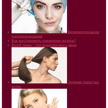
Биоревитализация:
противопоказания
Как восстановить сожженные волосы?
ВелоСтрана − гид велосипедного мира
Лечение пористых
волос