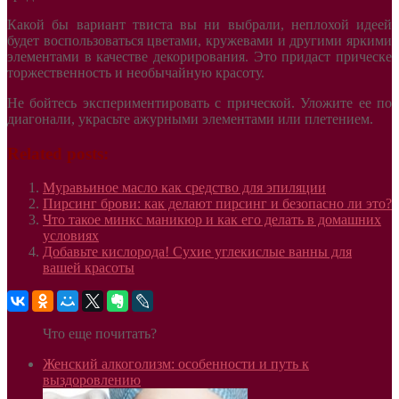
Какой бы вариант твиста вы ни выбрали, неплохой идеей
будет воспользоваться цветами, кружевами и другими яркими
элементами в качестве декорирования. Это придаст прическе
торжественность и необычайную красоту.
Не бойтесь экспериментировать с прической. Уложите ее по
диагонали, украсьте ажурными элементами или плетением.
Related posts:
Муравьиное масло как средство для эпиляции
Пирсинг брови: как делают пирсинг и безопасно ли это?
Что такое минкс маникюр и как его делать в домашних
условиях
Добавьте кислорода! Сухие углекислые ванны для
вашей красоты
Что еще почитать?
Женский алкоголизм: особенности и путь к
выздоровлению