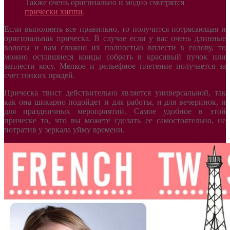
Также очень оригинально и модно смотрятся
прически хиппи
.
Если выполнять все правильно, то получится потрясающая и
оригинальная прическа. В случае если у вас очень длинные
волосы и вам сложно их полностью вплести в голову, то
можно оставшиеся концы собрать в красивый пучок или
заплести косу. Мелкое и рельефное плетение получается за
счет тонких прядей.
Прическа твист действительно является универсальной, так
как она шикарно подойдет и для работы, и для вечеринок, и
для праздничных мероприятий. Самое удобное в этой
прическе то, что вы можете сделать ее самостоятельно, не
потратив у зеркала уйму времени.