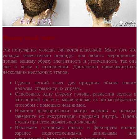
Французский твист
Эта популярная укладка считается классикой. Мало того что
укладка замечательно подойдет для любого мероприятия,
придав вашему образу элегантность и утонченность, так она
еще и легка в исполнении. Достаточно придерживаться
нескольких несложных этапов.
Сделав легкий начес для придания объема вашим
волосам, сбрызните их спреем.
Освободите одну сторону головы, разместив волосы в
затылочной части и зафиксировав их зигзагообразным
способом с помощью невидимок.
Намотав предварительно концы локонов на пальцы,
заверните их аккуратными прядками внутрь. Ладонь
нужно при этом держать вертикально.
Извлекаем осторожно пальцы и фиксируем волосы
заранее подготовленными шпильками или
невидимками. Вот и весь секрет прически.