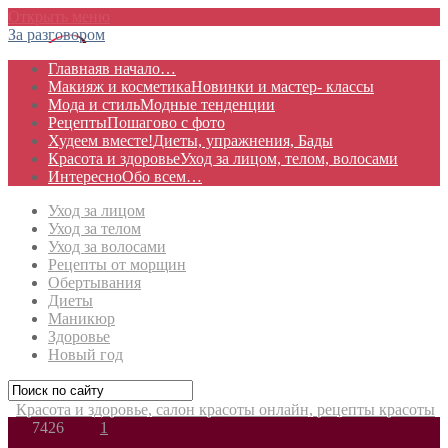
Открыть меню
За разговором
Главная
в начало…
Макияж и косметика
Новинки и мастер- классы
Мода и стиль
Модные тенденции
Рецепты
Пошагово с фото
Худеем вместе!
Диеты, упражнения, Бады
Красота и здоровье
Уход за лицом, телом, волосами
Интересно
Обо всем…
Уход за лицом
Уход за телом
Уход за волосами
Рецепты от морщин
Обертывания
Диеты
Маникюр
Здоровье
Новый год
Красота и здоровье, салон красоты онлайн, рецепты красоты
7426
1