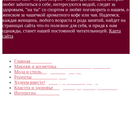
любят заботиться о себе, интересуются модой, следят за
здоровьем, "на ты" со спортом и любят поговорить о нашем, о
женском за чашечкой ароматного кофе или чая. Надеемся,
каждая женщина, любого возраста и рода занятий, найдет на
страницах сайта что-то полезное для себя, и придя к нам
однажды, станет нашей постоянной читательницей.
Карта
сайта
Главная
в начало…
Макияж и косметика
Новинки и мастер- классы
Мода и стиль
Модные тенденции
Рецепты
Пошагово с фото
Худеем вместе!
Диеты, упражнения, Бады
Красота и здоровье
Уход за лицом, телом, волосами
Интересно
Обо всем…