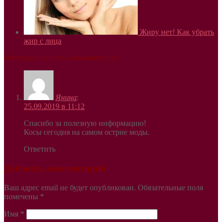
Жиру нет! Как убрать
жир с лица
Обсуждение: есть 1 комментарий
Янина
:
25.09.2019 в 11:12
Спасибо за полезную информацию!
Косы сегодня на самом острие моды.
Ответить
Добавить комментарий
Ваш адрес email не будет опубликован.
Обязательные поля
помечены
*
Имя
*