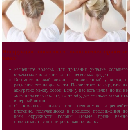
Инструкция пошагового выполнения прически
твист:
Расчешите волосы. Для придания укладке большего
объема можно заранее завить несколько прядей.
Возьмите первый локон, расположенный у виска, и
разделите его на две части. После этого перекрутите их
аккуратно между собой. Если у вас есть челка, но вы не
хотели бы ее оставлять, то не забудьте ее также захватить
в первый локон.
С помощью шпилек или невидимок закрепляйте
плетение, получавшееся в процессе продвижения по
всей окружности головы. Новые пряди важно
подхватывать с линии роста ваших волос.