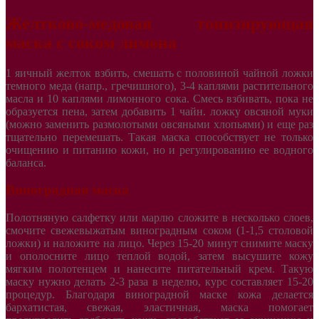
Желтково-медовая тонизирующая
маска с соком лимона
1 яичный желток взбить, смешать с половиной чайной ложки
темного меда (напр., гречишного), 3-4 каплями растительного
масла и 10 каплями лимонного сока. Смесь взбивать, пока не
образуется пена, затем добавить 1 чайн. ложку овсяной муки
(можно заменить размолотыми овсяными хлопьями) и еще раз
тщательно перемешать. Такая маска способствует не только
очищению и питанию кожи, но и регулированию ее водного
баланса.
Виноградная маска
Полотняную салфетку или марлю сложите в несколько слоев,
смочите свежевыжатым виноградным соком (1-1,5 столовой
ложки) и наложите на лицо. Через 15-20 минут снимите маску
и ополосните лицо теплой водой, затем высушите кожу
мягким полотенцем и нанесите питательный крем. Такую
маску нужно делать 2-3 раза в неделю, курс составляет 15-20
процедур. Благодаря виноградной маске кожа делается
бархатистая, свежая, эластичная, маска помогает