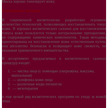
Маска хорошо тонизирует кожу.
Салонные методы
В современной косметологии разработано огромное
количество технологий, позволяющих восстанавливать тонус
кожи. В хороших косметических салонах для восстановления
тонуса кожи пользуются только натуральными препаратами,
не содержащими химических компонентов. Такая методика
ориентирована на восстановление кожи естественным путем,
она абсолютно безопасна и возвращает коже свежесть, не
оказывая травматичного вмешательства.
В ассортимент предлагаемых в косметических салонах
процедур входят:
—
чистка лица (с помощью ультразвука, вакуума,
мануальная)
—
шлифовка кожи лица
—
различные виды пилингов
—
мезотерапия
и еще целый ряд косметических программ по уходу за кожей
лица.