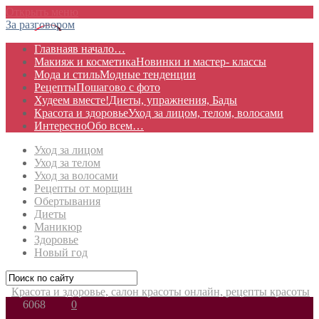
Открыть меню
За разговором
Главная
в начало…
Макияж и косметика
Новинки и мастер- классы
Мода и стиль
Модные тенденции
Рецепты
Пошагово с фото
Худеем вместе!
Диеты, упражнения, Бады
Красота и здоровье
Уход за лицом, телом, волосами
Интересно
Обо всем…
Уход за лицом
Уход за телом
Уход за волосами
Рецепты от морщин
Обертывания
Диеты
Маникюр
Здоровье
Новый год
Красота и здоровье, салон красоты онлайн, рецепты красоты
6068
0