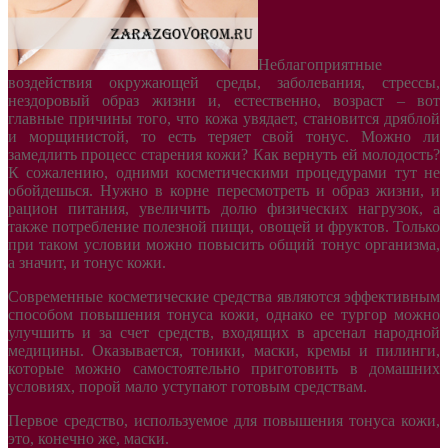
Неблагоприятные
воздействия окружающей среды, заболевания, стрессы,
нездоровый образ жизни и, естественно, возраст – вот
главные причины того, что кожа увядает, становится дряблой
и морщинистой, то есть теряет свой тонус. Можно ли
замедлить процесс старения кожи? Как вернуть ей молодость?
К сожалению, одними косметическими процедурами тут не
обойдешься. Нужно в корне пересмотреть и образ жизни, и
рацион питания, увеличить долю физических нагрузок, а
также потребление полезной пищи, овощей и фруктов. Только
при таком условии можно повысить общий тонус организма,
а значит, и тонус кожи.
Современные косметические средства являются эффективным
способом повышения тонуса кожи, однако ее тургор можно
улучшить и за счет средств, входящих в арсенал народной
медицины. Оказывается, тоники, маски, кремы и пилинги,
которые можно самостоятельно приготовить в домашних
условиях, порой мало уступают готовым средствам.
Первое средство, используемое для повышения тонуса кожи,
это, конечно же, маски.