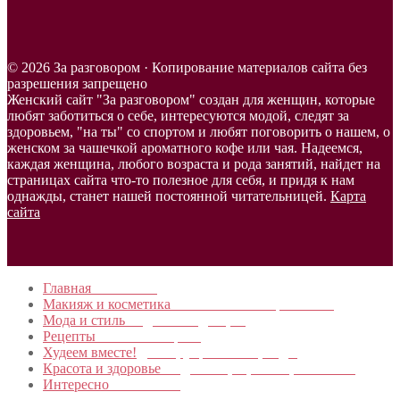
© 2026 За разговором · Копирование материалов сайта без
разрешения запрещено
Женский сайт "За разговором" создан для женщин, которые
любят заботиться о себе, интересуются модой, следят за
здоровьем, "на ты" со спортом и любят поговорить о нашем, о
женском за чашечкой ароматного кофе или чая. Надеемся,
каждая женщина, любого возраста и рода занятий, найдет на
страницах сайта что-то полезное для себя, и придя к нам
однажды, станет нашей постоянной читательницей.
Карта
сайта
Главная
в начало…
Макияж и косметика
Новинки и мастер- классы
Мода и стиль
Модные тенденции
Рецепты
Пошагово с фото
Худеем вместе!
Диеты, упражнения, Бады
Красота и здоровье
Уход за лицом, телом, волосами
Интересно
Обо всем…