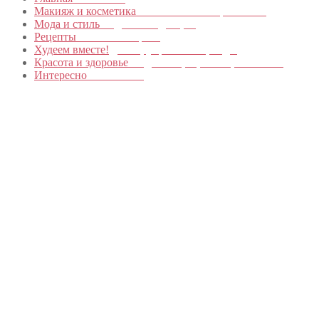
Макияж и косметика
Новинки и мастер- классы
Мода и стиль
Модные тенденции
Рецепты
Пошагово с фото
Худеем вместе!
Диеты, упражнения, Бады
Красота и здоровье
Уход за лицом, телом, волосами
Интересно
Обо всем…