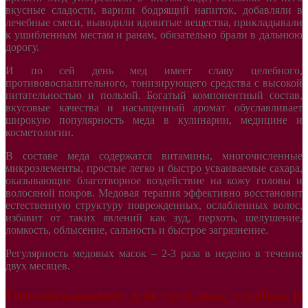
вкусные сладости, варили бодрящий напиток, добавляли в
лечебные смеси, выводили ядовитые вещества, прикладывали
к ушибленным местам и ранам, обязательно брали в дальнюю
дорогу.
И по сей день мед имеет славу целебного,
противовоспалительного, тонизирующего средства с высокой
питательностью и пользой. Богатый компонентный состав,
вкусовые качества и насыщенный аромат обуславливает
широкую популярность меда в кулинарии, медицине и
косметологии.
В составе меда содержатся витамины, многочисленные
микроэлементы, простые легко и быстро усваиваемые сахара,
оказывающие благотворное воздействие на кожу головы и
волосяной покров. Медовая терапия эффективно восстановит
естественную структуру поврежденных, ослабленных волос,
избавит от таких явлений как зуд, перхоть, шелушение,
ломкость, облысение, сальность и быстрое загрязнение.
Регулярность медовых масок – 2-3 раза в неделю в течение
двух месяцев.
Ополаскивание для тусклых, слабых и