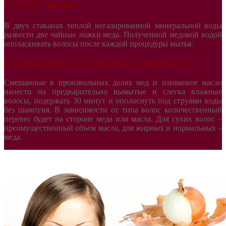
тонких волос
В двух стаканах теплой негазированной минеральной воды
развести две чайные ложки меда. Полученной медовой водой
ополаскивать волосы после каждой процедуры мытья.
Кондиционер для ежедневного применения
Смешанные в произвольных долях мед и оливковое масло
нанести на предварительно вымытые и слегка влажные
волосы, подержать 30 минут и ополоснуть под струями воды
без шампуня. В зависимости от типа волос количественный
перевес будет на стороне меда или масла. Для сухих волос –
преимущественный объем масла, для жирных и нормальных –
меда.