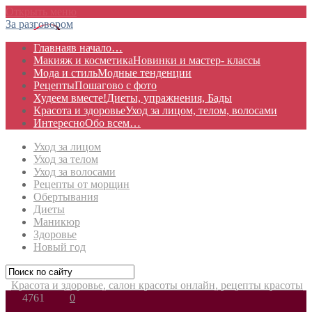
Открыть меню
За разговором
Главная
в начало…
Макияж и косметика
Новинки и мастер- классы
Мода и стиль
Модные тенденции
Рецепты
Пошагово с фото
Худеем вместе!
Диеты, упражнения, Бады
Красота и здоровье
Уход за лицом, телом, волосами
Интересно
Обо всем…
Уход за лицом
Уход за телом
Уход за волосами
Рецепты от морщин
Обертывания
Диеты
Маникюр
Здоровье
Новый год
Красота и здоровье, салон красоты онлайн, рецепты красоты
4761
0