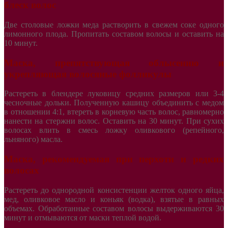
блеск волос
Две столовые ложки меда растворить в свежем соке одного
лимонного плода. Пропитать составом волосы и оставить на
10 минут.
Маска, препятствующая облысению и
укрепляющая волосяные фолликулы
Растереть в блендере луковицу средних размеров или 3-4
чесночные дольки. Полученную кашицу объединить с медом
в отношении 4:1, втереть в корневую часть волос, равномерно
нанести на стержни волос. Оставить на 30 минут. При сухих
волосах влить в смесь ложку оливкового (репейного,
льняного) масла.
Маска, рекомендуемая при перхоти и редких
волосах
Растереть до однородной консистенции желток одного яйца,
мед, оливковое масло и коньяк (водка), взятые в равных
объемах. Обработанные составом волосы выдерживаются 30
минут и отмываются от маски теплой водой.