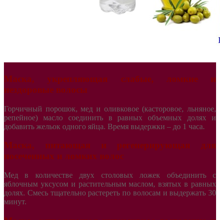
Маска, укрепляющая слабые, ломкие и
нездоровые волосы
Горчичный порошок, мед и оливковое (касторовое, льняное,
репейное) масло соединить в равных объемных долях и
добавить жельок одного яйца. Время выдержки – до 1 часа.
Маска, питающая и регенерирующая для
посеченных и ломких волос
Мед в количестве двух столовых ложек объединить с
яблочным уксусом и растительным маслом, взятых в равных
долях. Смесь тщательно растереть по волосам и выдержать 30
минут.