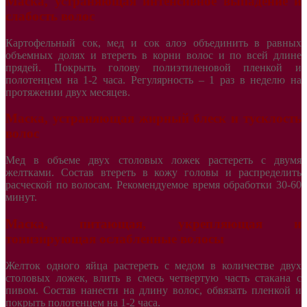
Маска, устраняющая интенсивное выпадение и
слабость волос
Картофельный сок, мед и сок алоэ объединить в равных
объемных долях и втереть в корни волос и по всей длине
прядей. Покрыть голову полиэтиленовой пленкой и
полотенцем на 1-2 часа. Регулярность – 1 раз в неделю на
протяжении двух месяцев.
Маска, устраняющая жирный блеск и тусклость
волос
Мед в объеме двух столовых ложек растереть с двумя
желтками. Состав втереть в кожу головы и распределить
расческой по волосам. Рекомендуемое время обработки 30-60
минут.
Маска, питающая, укрепляющая и
тонизирующая ослабленные волосы
Желток одного яйца растереть с медом в количестве двух
столовых ложек, влить в смесь четвертую часть стакана с
пивом. Состав нанести на длину волос, обвязать пленкой и
покрыть полотенцем на 1-2 часа.