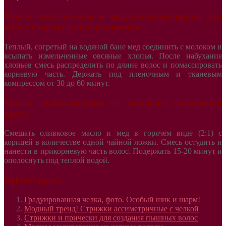
Маска питательная и восстанавливающая для
волос с частым окрашиванием
Теплый, согретый на водяной бане мед соединить с молоком и
всыпать измельченные овсяные хлопья. После набухания
хлопьев смесь распределить по длине волос и помассировать
корневую часть. Держать под пленочным и тканевым
компрессом от 30 до 60 минут.
Маска, избавляющая от сильного выпадения
волос
Смешать оливковое масло и мед в горячем виде (2:1) с
корицей в количестве одной чайной ложки. Смесь остудить и
нанести в прикорневую часть волос. Подержать 15-20 минут и
ополоснуть под теплой водой.
Related posts:
Градуированная челка, фото. Особый шик и шарм!
Модный тренд! Стрижки ассиметричные с челкой
Стрижки и прически для создания пышных волос