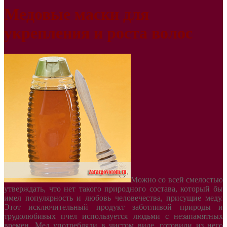
Медовые маски для
укрепления и роста волос
Можно со всей смелостью
утверждать, что нет такого природного состава, который бы
имел популярность и любовь человечества, присущие меду.
Этот исключительный продукт заботливой природы и
трудолюбивых пчел используется людьми с незапамятных
времен. Мед употребляли в чистом виде, готовили из него