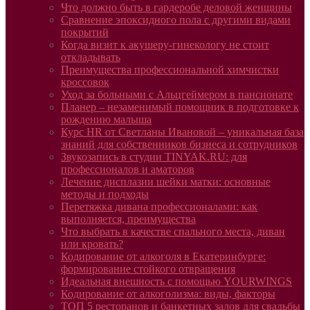
Что должно быть в гардеробе деловой женщины
Сравнение эпоксидного пола с другими видами
покрытий
Когда визит к акушеру-гинекологу не стоит
откладывать
Преимущества профессиональной химчистки
кроссовок
Уход за больными с Альцгеймером в пансионате
Планер – незаменимый помощник в подготовке к
рождению малыша
Курс HR от Светланы Ивановой – уникальная база
знаний для собственников бизнеса и сотрудников
Звукозапись в студии TINYAK.RU: для
профессионалов и аматоров
Лечение дисплазии шейки матки: основные
методы и подходы
Перетяжка дивана профессионалами: как
выполняется, преимущества
Что выбрать в качестве спального места, диван
или кровать?
Кодирование от алкоголя в Екатеринбурге:
формирование стойкого отвращения
Идеальная внешность с помощью YOURWINGS
Кодирование от алкоголизма: виды, факторы
ТОП 5 ресторанов и банкетных залов для свадьбы