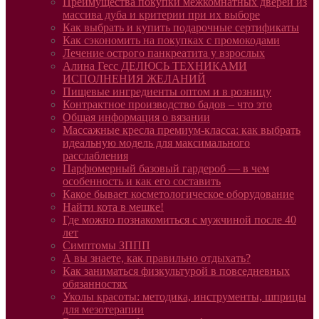
Преимущества покупки межкомнатных дверей из
массива дуба и критерии при их выборе
Как выбрать и купить подарочные сертификаты
Как сэкономить на покупках с промокодами
Лечение острого панкреатита у взрослых
Алина Гесс ДЕЛЮСЬ ТЕХНИКАМИ
ИСПОЛНЕНИЯ ЖЕЛАНИЙ
Пищевые ингредиенты оптом и в розницу
Контрактное производство бадов – что это
Общая информация о вязании
Массажные кресла премиум-класса: как выбрать
идеальную модель для максимального
расслабления
Парфюмерный базовый гардероб — в чем
особенность и как его составить
Какое бывает косметологическое оборудование
Найти кота в мешке!
Где можно познакомиться с мужчиной после 40
лет
Симптомы ЗППП
А вы знаете, как правильно отдыхать?
Как заниматься физкультурой в повседневных
обязанностях
Уколы красоты: методика, инструменты, шприцы
для мезотерапии