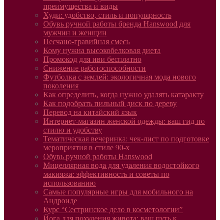
преимущества и виды
Худи: удобство, стиль и популярность
Обувь ручной работы бренда Hanswood для
мужчин и женщин
Песчано-гравийная смесь
Кому нужна высокобелковая диета
Промокод для иви бесплатно
Снижение работоспособности
Футболка с землей: экологичная мода нового
поколения
Как определить, когда нужно удалять катаракту
Как подобрать пильный диск по дереву
Перевод на китайский язык
Интернет-магазин женской одежды: ваш гид по
стилю и удобству
Тематическая вечеринка: чек-лист по подготовке
мероприятия в стиле 90-х
Обувь ручной работы Hanswood
Мицеллярная вода для удаления водостойкого
макияжа: эффективность и советы по
использованию
Самые популярные игры для мобильного на
Андроиде
Курс “Сестринское дело в косметологии”
Йога для похудения живота: ваш путь к