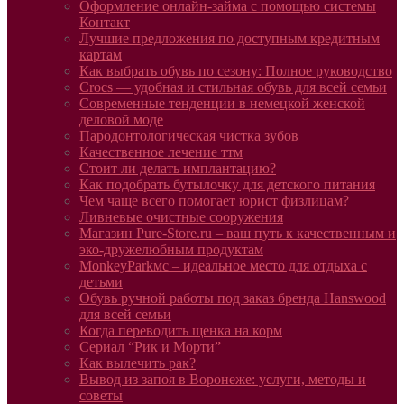
Оформление онлайн-займа с помощью системы
Контакт
Лучшие предложения по доступным кредитным
картам
Как выбрать обувь по сезону: Полное руководство
Crocs — удобная и стильная обувь для всей семьи
Современные тенденции в немецкой женской
деловой моде
Пародонтологическая чистка зубов
Качественное лечение ттм
Стоит ли делать имплантацию?
Как подобрать бутылочку для детского питания
Чем чаще всего помогает юрист физлицам?
Ливневые очистные сооружения
Магазин Pure-Store.ru – ваш путь к качественным и
эко-дружелюбным продуктам
MonkeyParkмс – идеальное место для отдыха с
детьми
Обувь ручной работы под заказ бренда Hanswood
для всей семьи
Когда переводить щенка на корм
Сериал “Рик и Морти”
Как вылечить рак?
Вывод из запоя в Воронеже: услуги, методы и
советы