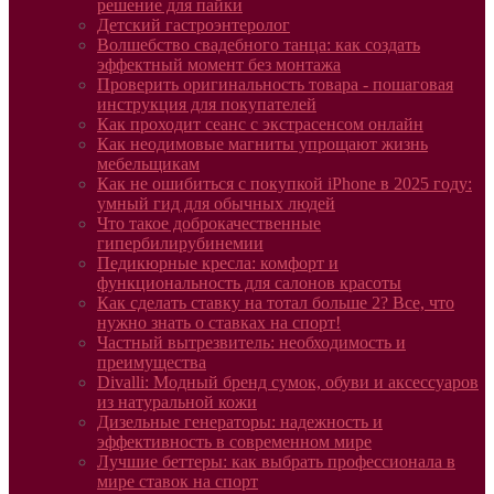
решение для пайки
Детский гастроэнтеролог
Волшебство свадебного танца: как создать
эффектный момент без монтажа
Проверить оригинальность товара - пошаговая
инструкция для покупателей
Как проходит сеанс с экстрасенсом онлайн
Как неодимовые магниты упрощают жизнь
мебельщикам
Как не ошибиться с покупкой iPhone в 2025 году:
умный гид для обычных людей
Что такое доброкачественные
гипербилирубинемии
Педикюрные кресла: комфорт и
функциональность для салонов красоты
Как сделать ставку на тотал больше 2? Все, что
нужно знать о ставках на спорт!
Частный вытрезвитель: необходимость и
преимущества
Divalli: Модный бренд сумок, обуви и аксессуаров
из натуральной кожи
Дизельные генераторы: надежность и
эффективность в современном мире
Лучшие беттеры: как выбрать профессионала в
мире ставок на спорт