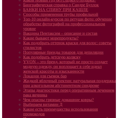
Какой Новый год без сладкого подарка?
Биографическая справка о Сандре Буллок
БАНКИ НА СПИНУ ПРИ КАШЛЕ
Способы применения трубы профильной
Топ-10 онлайн-курсов по ретуши фото: обучение
обработке фотографий на профессиональном
уровне
Вакцина Пентаксим – описание и состав
Какие бывают морепродукты?
Как подобрать оттенок краски для волос: советы
стилистов
Популярные бренды товаров для депиляции
Как подобрать детскую коляску
YVON – это бренд, который не просто создает
модную одежду, он воплощает в себе идеал
женской красоты и изысканности
Локация для съемок бар
Жидкий яблочный пектин: натуральная поддержка
при алкогольном абстинентном синдроме
Этапы диагностики перед оперативным лечением
рака яичника
Чем опасны грязные домашние ковры?
Выбираем витамин Д
Какие есть преимущества использования
промокодов