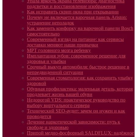
Упала яркость экрана телевизора: диагностика
подсветки и восстановление изображения
Как исправить скрип окна при открывании
Почему не включается варочная панель Ariston:
устранение неполадок
Как заменить конфорку на варочной панели Bosch
самостоятельно
Современный взгляд на питание: как сервисы
доставки меняют наши привычки
МРТ головного мозга ребенку
Имплантация зубов: современное решение для
здоровья и улыбки
Срочный выкуп автомобиля: быстрое решение в
непредвиденной ситуации
Современная стоматология: как сохранить улыбку
здоровой
Обувная профилактика: маленькая деталь, которая
продлевает жизнь вашей обуви
Недорогой VDS: практическое руководство по
выбору виртуального сервера
Технический SEO-аудит: зачем он нужен и как
проводится
Лечение наркотической зависимости: путь к
свободе и здоровью
Припой медно-фосфорный SALDFLUX: надёжное