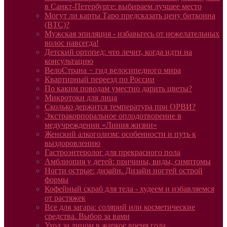
в Санкт-Петербурге: выбираем лучшее место
Могут ли карты Таро предсказать цену биткоина
(BTC)?
Мужская эпиляция - избавьтесь от нежелательных
волос навсегда!
Детский ортопед: что лечит, когда идти на
консультацию
ВелоСтрана − гид велосипедного мира
Квартирный переезд по России
По каким поводам уместно дарить цветы?
Микротоки для лица
Сколько держится температура при ОРВИ?
Экстракорпоральное оплодотворение в
медучреждении «Линия жизни»
Женский алкоголизм: особенности и путь к
выздоровлению
Гастроэнтеролог для прекрасного пола
Амблиопия у детей: причины, виды, симптомы
Ногти острые: дизайн. Дизайн ногтей острой
формы
Кофейный скраб для тела - худеем и избавляемся
от растяжек
Все для загара: солярий или косметические
средства. Выбор за вами
Уход за лицом в жаркое время года