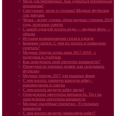
Мода для беременных. Как одеваться беременным
женщинам?
Сексуально, легко и стильно! Модные футболки
для девушек
Чёлка – всему голова: обзор модных стрижек 2018
года, полезные советы
С какой одеждой носить кеды — модные фото —
образы
История возникновения стиля в одежде
Бежевые сапоги. С чем их носить и правильно
сочетать?
Модные тренды осень-зима 2017-2018 - с
подиумов и лукбуков
Как определить свой цветотип внешности?
Премудрости хороших хозяек: как складывать
футболку
Модные тренды 2017 для пышных форм
С чем носить длинную красную юбку -
рекомендации и советы
С чем носить модную юбку миди?
Определение цветотипа внешности. Тест на
определение цветотипа внешности
Модные свадебные прически - 9 стильных
вариантов
С чем носить модную джинсовую юбку?