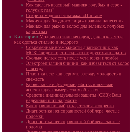
Как сделать красивый макияж голубых и серо -
голубых глаз?
Секреты модного макияжа: «Пин-ап»
Макияж для бледного лица - правила нанесения
Макияж для рыжих волос: для зеленых, голубых,
карих глаз
Категория:
Модная и стильная одежда, женская мода,
как одеться стильно и недорого
Современные возможности диагностики: как
МСКТ видит то, что скрыто от других аппаратов
Сколько нельзя есть после установки пломбы
Электроэпиляция бикини: как избавиться от волос
навсегда
Пластика век: как вернуть взгляду молодость и
свежесть
Кровельные и фасадные работы: ключевые
аспекты для коммерческих объектов
Средства индивидуальной защиты (СИЗ): Ваш
надежный щит на работе
Как правильно выбрать детское автокресло
Диагностика неисправностей бойлера: частые
поломки
Диагностика неисправностей бойлера: частые
поломки