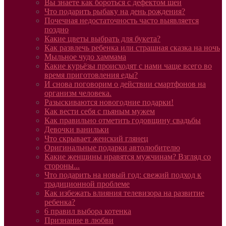
Вы знаете как бороться с дефектом шеи
Что подарить рыбаку на день рождения?
Почечная недостаточность часто выявляется
поздно
Какие цветы выбрать для букета?
Как развлечь ребенка или страшная сказка на ночь
Мыльное чудо хаммама
Какие курьёзы происходят с нами чаще всего во
время приготовления еды?
И снова поговорим о действии смартфонов на
организм человека.
Разыскиваются новогодние подарки!
Как вести себя с пьяным мужем
Как правильно отметить годовщину свадьбы
Девочки ванильки
Что скрывает женский глянец
Оригинальные подарки автолюбителю
Какие женщины нравятся мужчинам? Взгляд со
стороны...
Что подарить на новый год: свежий подход к
традиционной проблеме
Как избежать влияния телевизора на развитие
ребенка?
6 правил выбора котенка
Признание в любви