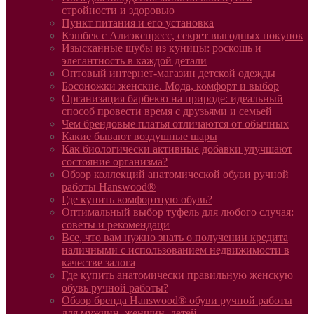
стройности и здоровью
Пункт питания и его установка
Кэшбек с Алиэкспресс, секрет выгодных покупок
Изысканные шубы из куницы: роскошь и
элегантность в каждой детали
Оптовый интернет-магазин детской одежды
Босоножки женские. Мода, комфорт и выбор
Организация барбекю на природе: идеальный
способ провести время с друзьями и семьей
Чем брендовые платья отличаются от обычных
Какие бывают воздушные шары
Как биологически активные добавки улучшают
состояние организма?
Обзор коллекций анатомической обуви ручной
работы Hanswood®
Где купить комфортную обувь?
Оптимальный выбор туфель для любого случая:
советы и рекомендаци
Все, что вам нужно знать о получении кредита
наличными с использованием недвижимости в
качестве залога
Где купить анатомически правильную женскую
обувь ручной работы?
Обзор бренда Hanswood® обуви ручной работы
для мужчин, женщин, детей