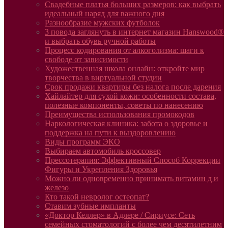
Свадебные платья больших размеров: как выбрать
идеальный наряд для важного дня
Разнообразие мужских футболок
3 повода заглянуть в интернет магазин Hanswood®
и выбрать обувь ручной работы
Процесс кодирования от алкоголизма: шаги к
свободе от зависимости
Художественная школа онлайн: откройте мир
творчества в виртуальной студии
Срок продажи квартиры без налога после дарения
Хайлайтер для сухой кожи: особенности состава,
полезные компоненты, советы по нанесению
Преимущества использования промокодов
Наркологическая клиника: забота о здоровье и
поддержка на пути к выздоровлению
Виды программ ЭКО
Выбираем автомобиль кроссовер
Прессотерапия: Эффективный Способ Коррекции
Фигуры и Укрепления Здоровья
Можно ли одновременно принимать витамин д и
железо
Кто такой невролог остеопат?
Ставим зубные импланты
«Доктор Келлер» в Адлере / Сириусе: Сеть
семейных стоматологий с более чем десятилетним