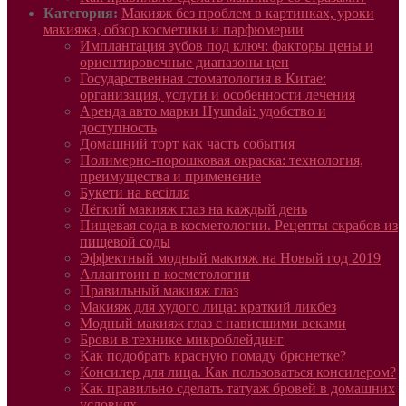
Категория:
Макияж без проблем в картинках, уроки
макияжа, обзор косметики и парфюмерии
Имплантация зубов под ключ: факторы цены и
ориентировочные диапазоны цен
Государственная стоматология в Китае:
организация, услуги и особенности лечения
Аренда авто марки Hyundai: удобство и
доступность
Домашний торт как часть события
Полимерно-порошковая окраска: технология,
преимущества и применение
Букети на весілля
Лёгкий макияж глаз на каждый день
Пищевая сода в косметологии. Рецепты скрабов из
пищевой соды
Эффектный модный макияж на Новый год 2019
Аллантоин в косметологии
Правильный макияж глаз
Макияж для худого лица: краткий ликбез
Модный макияж глаз с нависшими веками
Брови в технике микроблейдинг
Как подобрать красную помаду брюнетке?
Консилер для лица. Как пользоваться консилером?
Как правильно сделать татуаж бровей в домашних
условиях