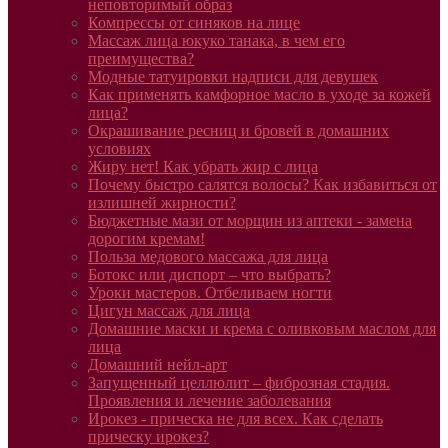
неповторимый образ
Компрессы от синяков на лице
Массаж лица юкуко танака, в чем его
преимущества?
Модные татуировки надписи для девушек
Как применять камфорное масло в уходе за кожей
лица?
Окрашивание ресниц и бровей в домашних
условиях
Жиру нет! Как убрать жир с лица
Почему быстро салятся волосы? Как избавиться от
излишней жирности?
Бюджетные мази от морщин из аптеки - замена
дорогим кремам!
Польза медового массажа для лица
Ботокс или диспорт – что выбрать?
Уроки мастеров. Отбеливаем ногти
Цигун массаж для лица
Домашние маски и крема с оливковым маслом для
лица
Домашний нейл-арт
Запущенный целлюлит – фиброзная стадия.
Проявления и лечение заболевания
Ирокез - прическа не для всех. Как сделать
прическу ирокез?