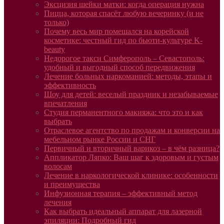
Эксцизия шейки матки: когда операция нужна
Пицца, которая спасёт любую вечеринку (и не
только)
Почему весь мир помешался на корейской
косметике: честный гид по бьюти-культуре K-
beauty
Недорогое такси Симферополь – Севастополь:
удобный и выгодный способ передвижения
Лечение больных наркоманией: методы, этапы и
эффективность
Шоу для детей: веселый праздник и незабываемые
впечатления
Студия перманентного макияжа: что это и как
выбрать
Отраслевое агентство по продажам и конверсии на
мебельном рынке России и СНГ
Первичный и вторичный варикоз – в чём разница?
Аппликатор Ляпко: Ваш шаг к здоровым и густым
волосам
Лечение в наркологической клинике: особенности
и преимущества
Инфузионная терапия – эффективный метод
лечения
Как выбрать идеальный аппарат для лазерной
эпиляции: Подробный гид