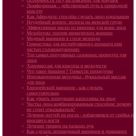
Особенности тату на пояснице для девушек
Лимфодренаж – действенный путь к природной
красоте
Как Афродита: способы сделать лицо идеальным
Неудобный вопрос: волосы на женской груди
Эффективные маски из ряженки для кожи лица
Мезоботокс против мимических морщин
Модный маникюр в стиле мехенди
Гимнастика для вестибулярного аппарата при
частых головокружениях
Топ самых популярных салонных процедур для
лица
Хиромассаж для красоты и молодости
Что такое брашинг? Тонкости процедуры
Инновационная методика - буккальный массаж
для лица
Европейский маникюр - как сделать
самостоятельно
Как убрать лопнувшие капилляры на лице
Чистка лица комбинированным способом: почему
не стоит отказываться?
Лечение ногтей на ногах - избавляемся от грибка и
вросшего ногтя
Лечение трещин на пальцах рук
Как сделать леопардовый маникюр в домашних