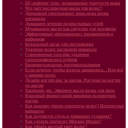
RF-лифтинг тела - возвращение упругости кожи
Что даёт кислородная маска для волос?
Дренажное обертывание: ваша кожа вновь
прекрасна
Домашнее лечение подростковых угрей
Муравьиное масло как средство для эпиляции
Эффективные обертывания с папаверином и
кофеином
Безопасный загар для светлокожих
Удаление волос раствором риванола
Современные способы удаления
гипертрофических рубцов
Биоревитализация: противопоказания
Если хочется, чтобы волосы завивались... Или всё
о завивке волос
Дизайн ногтей шаг за шагом. Рисунки на ногтях
по шагам
Хвойный дар. Эфирное масло кедра для лица
Красивый французский маникюр на коротких
ногтях
Как красиво убрать отросшую челку? Интересные
варианты
Как подтянуть грудь в домашних условиях?
Как сделать прическу Мерлин Монро?
Как убрать желтый цвет волос?