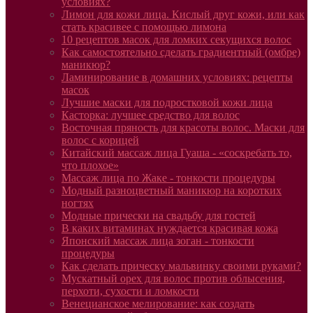
условиях?
Лимон для кожи лица. Кислый друг кожи, или как
стать красивее с помощью лимона
10 рецептов масок для ломких секущихся волос
Как самостоятельно сделать градиентный (омбре)
маникюр?
Ламинирование в домашних условиях: рецепты
масок
Лучшие маски для подростковой кожи лица
Касторка: лучшее средство для волос
Восточная пряность для красоты волос. Маски для
волос с корицей
Китайский массаж лица Гуаша - «соскребать то,
что плохое»
Массаж лица по Жаке - тонкости процедуры
Модный разноцветный маникюр на коротких
ногтях
Модные прически на свадьбу для гостей
В каких витаминах нуждается красивая кожа
Японский массаж лица зоган - тонкости
процедуры
Как сделать прическу мальвинку своими руками?
Мускатный орех для волос против облысения,
перхоти, сухости и ломкости
Венецианское мелирование: как создать