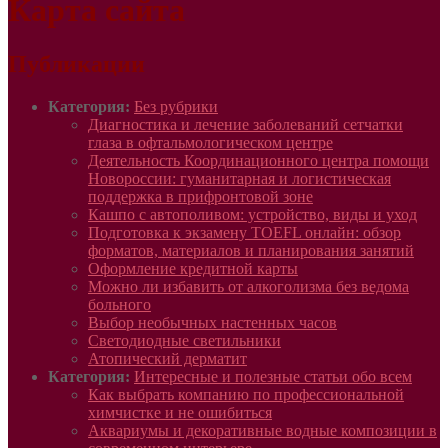
Карта сайта
Публикации
Категория:
Без рубрики
Диагностика и лечение заболеваний сетчатки
глаза в офтальмологическом центре
Деятельность Координационного центра помощи
Новороссии: гуманитарная и логистическая
поддержка в прифронтовой зоне
Кашпо с автополивом: устройство, виды и уход
Подготовка к экзамену TOEFL онлайн: обзор
форматов, материалов и планирования занятий
Оформление кредитной карты
Можно ли избавить от алкоголизма без ведома
больного
Выбор необычных настенных часов
Светодиодные светильники
Атопический дерматит
Категория:
Интересные и полезные статьи обо всем
Как выбрать компанию по профессиональной
химчистке и не ошибиться
Аквариумы и декоративные водные композиции в