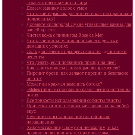
атравматическая чистка лица
Делаем завивку волос с умом
Что такое термолак для ногтей и как им правильно
пользоваться?
Добавьте кислорода! Сухие углекислые ванны для
вашей красоты
Чистая кожа с пилингом Rose de Mer
Что такое минкс маникюр и как его делать в
домашних условиях
Соль для лечения прыщей: свойства, действие и
рецепты
Что делать, если появились прыщи на шее?
Как завить волосы с помощью выпрямителя?
Пирсинг брови: как делают пирсинг и безопасно
ли это?
Может ли крахмал заменить ботокс?
Эффективные способы по размягчению ногтей на
ногах
Все тонкости использования софисты твисты
Прически хиппи: несложные варианты на любой
вкус
Лечение и восстановление ногтей после
наращивания
Хиромассаж лица: кому он необходим, и как
правильно выполнять технику массажа