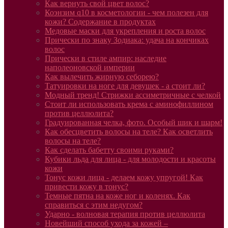
Как вернуть свой цвет волос?
Коэнзим q10 в косметологии - чем полезен для
кожи? Содержание в продуктах
Медовые маски для укрепления и роста волос
Прически по знаку Зодиака: удача на кончиках
волос
Прически в стиле ампир: наследие
наполеоновской империи
Как вылечить жирную себорею?
Татуировки на ноге для девушек - а стоит ли?
Модный тренд! Стрижки ассиметричные с челкой
Стоит ли использовать крема с аминофиллином
против целлюлита?
Градуированная челка, фото. Особый шик и шарм!
Как обесцветить волосы на теле? Как осветлить
волосы на теле?
Как сделать бабетту своими руками?
Кубики льда для лица - для молодости и красоты
кожи
Тонус кожи лица - делаем кожу упругой! Как
привести кожу в тонус?
Темные пятна на коже ног и коленях. Как
справиться с этим недугом?
Ударно - волновая терапия против целлюлита
Новейший способ ухода за кожей –