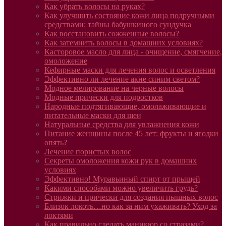
Как убрать волосы на руках?
Как улучшить состояние кожи лица подручными
средствами: тайны бабушкиного сундучка
Как восстановить сожженные волосы?
Как затемнить волосы в домашних условиях?
Касторовое масло для лица - очищение, смягчение,
омоложение
Кефирные маски для лечения волос и осветления
Эффективно ли лечение акне синим светом?
Модное мелирование на черные волосы
Модные прически для подростков
Народные подтягивающие, омолаживающие и
питательные маски для шеи
Натуральные средства для увлажнения кожи
Питание женщины после 45 лет: фрукты и ягодки
опять?
Лечение пористых волос
Секреты омоложения кожи рук в домашних
условиях
Эффективно! Муравьиный спирт от прыщей
Какими способами можно увеличить грудь?
Стрижки и прически для создания пышных волос
Близок локоть…но как за ним ухаживать? Уход за
локтями
Как правильно сделать маникюр со стразами?