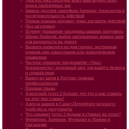
Диагностика протечек через мансардное окно:
поиск проблемных зон
Замена дисплея смартфона Samsung: технология и
последовательность действий
Первая помощь питомцу дома: алгоритм действий
(Без заголовка)
Почему украшение праздника шарами популярно
Шины Hankook: выбор шипованных зимних шин
для надежности на дороге
Вызвать нарколога на дом срочно: экстренная
помощь при алкогольном или наркотическом
опьянении
Частное охранное предприятие «Урал-
безопасность»: надежный щит для вашего бизнеса
и спокойствия
Вывод из запоя в Ростове: помощь
профессионалов
Паховая грыжа
Азиатский тотал 2 больше: что это и как ставить
на этот тип ставки?
Аренда машин в Санкт-Петербурге недорого:
удобство и доступность
Что означает тотал 2 больше в ставках на спорт?
Ферритин: Значение, Функции и Уровни в
Организме