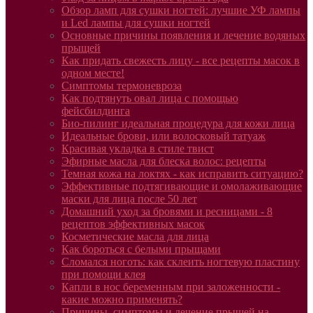
Обзор ламп для сушки ногтей: лучшие УФ лампы
и Led лампы для сушки ногтей
Основные причины появления и лечение водяных
прыщей
Как придать свежесть лицу - все рецепты масок в
одном месте!
Симптомы термоневроза
Как подтянуть овал лица с помощью
фейсбилдинга
Био-пилинг идеальная процедура для кожи лица
Идеальные брови, или волосковый татуаж
Красивая укладка в стиле твист
Эфирные масла для блеска волос: рецепты
Темная кожа на локтях - как исправить ситуацию?
Эффективные подтягивающие и омолаживающие
маски для лица после 50 лет
Домашний уход за бровями и ресницами - 8
рецептов эффективных масок
Косметические масла для лица
Как бороться с белыми прыщами
Сломался ноготь: как склеить ногтевую пластину
при помощи клея
Капли в нос беременным при заложенности -
какие можно применять?
Причины, симптомы и лечение прыщей на