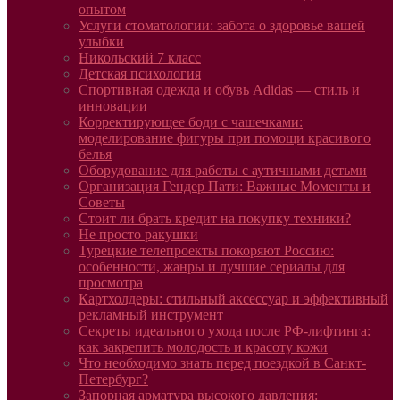
опытом
Услуги стоматологии: забота о здоровье вашей
улыбки
Никольский 7 класс
Детская психология
Спортивная одежда и обувь Adidas — стиль и
инновации
Корректирующее боди с чашечками:
моделирование фигуры при помощи красивого
белья
Оборудование для работы с аутичными детьми
Организация Гендер Пати: Важные Моменты и
Советы
Стоит ли брать кредит на покупку техники?
Не просто ракушки
Турецкие телепроекты покоряют Россию:
особенности, жанры и лучшие сериалы для
просмотра
Картхолдеры: стильный аксессуар и эффективный
рекламный инструмент
Секреты идеального ухода после РФ-лифтинга:
как закрепить молодость и красоту кожи
Что необходимо знать перед поездкой в Санкт-
Петербург?
Запорная арматура высокого давления: