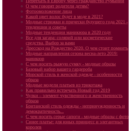
Переехать в Европу через гражданство Румынии
О чем говорят родители детям?
Фотоомоложение лица
Какой цвет волос будет в моде в 2021?
Модные стрижки и прически будущего года 2021 -
тенденции и советы
Модные тенденции маникюра в 2020 году
Все для загара: солярий или косметические
средства. Выбор за вами
Дресскод на Рождество 2020. О чем стоит помнить
Модные направления сезона весна-лето 2019:
маникюр
С чем носить рыжую сумку - модные образы
Базовый набор вашего гардероба
Морской стиль в женской одежде - особенности
образа
Модные модели платьев из трикотажа
Как правильно встречать Новый год 2019
Чулки – элемент чувственного и женственность
образа
Британский стиль одежды - непринужденность и
демократичность...
С чем носить серые сапоги - модные образы с фото
Синее платье: для юных принцесс и элегантных
королев