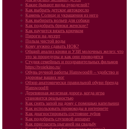
Какие бывают виды рукоделий?
Как выбрать детское автокресло
Камень Солнце и украшения из него
Как выбирать вольер для собаки
Как подобрать брюки женские?
Как научится вязать крючком
Пироги на десерт
Польза чистой воды
Кому нужно сдавать НОК?
Общий анализ крови и УЗИ молочных желез: что
это за процедуры и как они проводятся
Студия семейных и поздравительных фильмов
https://tvoiekino.ru/
Обувь ручной работы Hanswood® – удобство и
здоровье ваших ног
Обзор анатомически правильной обуви бренда
Hanswood®
Деревянная железная дорога, когда игра
становится реальностью
Как снять запой на дому с помощью капельниц
Как использовать промокоды в интернете
Как диагностировать состояние зубов
Как подобрать слуховой аппарат
Как пригласить цыганей на свадьбу