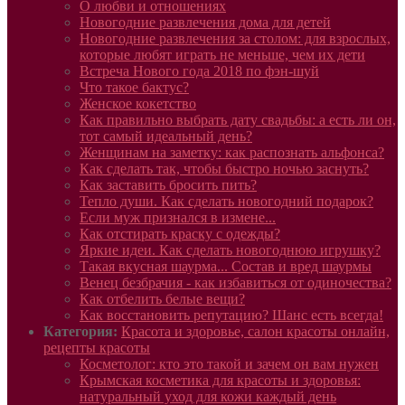
О любви и отношениях
Новогодние развлечения дома для детей
Новогодние развлечения за столом: для взрослых,
которые любят играть не меньше, чем их дети
Встреча Нового года 2018 по фэн-шуй
Что такое бактус?
Женское кокетство
Как правильно выбрать дату свадьбы: а есть ли он,
тот самый идеальный день?
Женщинам на заметку: как распознать альфонса?
Как сделать так, чтобы быстро ночью заснуть?
Как заставить бросить пить?
Тепло души. Как сделать новогодний подарок?
Если муж признался в измене...
Как отстирать краску с одежды?
Яркие идеи. Как сделать новогоднюю игрушку?
Такая вкусная шаурма... Состав и вред шаурмы
Венец безбрачия - как избавиться от одиночества?
Как отбелить белые вещи?
Как восстановить репутацию? Шанс есть всегда!
Категория:
Красота и здоровье, салон красоты онлайн,
рецепты красоты
Косметолог: кто это такой и зачем он вам нужен
Крымская косметика для красоты и здоровья:
натуральный уход для кожи каждый день