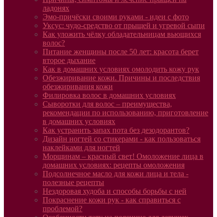
ладонях
Эмо-причёски своими руками - идеи с фото
Уксус: чудо-средство от прыщей и угревой сыпи
Как уложить чёлку обладательницам вьющихся
волос?
Питание женщины после 50 лет: красота берет
второе дыхание
Как в домашних условиях омолодить кожу рук
Обезжиривание кожи. Причины и последствия
обезжиривания кожи
Филировка волос в домашних условиях
Сыворотки для волос – преимущества,
рекомендации по использованию, приготовление
в домашних условиях
Как устранить запах пота без дезодорантов?
Дизайн ногтей со стикерами - как пользоваться
наклейками для ногтей
Морщинам – красный свет! Омоложение лица в
домашних условиях: рецепты омоложения
Подсолнечное масло для кожи лица и тела -
полезные рецепты
Нездоровая худоба и способы борьбы с ней
Покраснение кожи рук - как справиться с
проблемой?