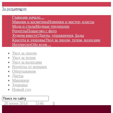
Открыть меню
За разговором
Главная
в начало…
Макияж и косметика
Новинки и мастер- классы
Мода и стиль
Модные тенденции
Рецепты
Пошагово с фото
Худеем вместе!
Диеты, упражнения, Бады
Красота и здоровье
Уход за лицом, телом, волосами
Интересно
Обо всем…
Уход за лицом
Уход за телом
Уход за волосами
Рецепты от морщин
Обертывания
Диеты
Маникюр
Здоровье
Новый год
20 июня 2014
5146
0