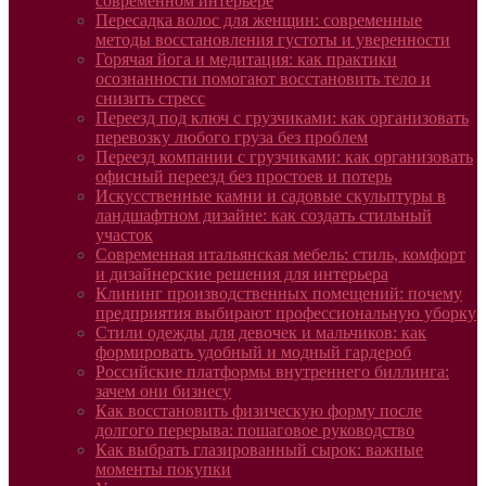
современном интерьере
Пересадка волос для женщин: современные
методы восстановления густоты и уверенности
Горячая йога и медитация: как практики
осознанности помогают восстановить тело и
снизить стресс
Переезд под ключ с грузчиками: как организовать
перевозку любого груза без проблем
Переезд компании с грузчиками: как организовать
офисный переезд без простоев и потерь
Искусственные камни и садовые скульптуры в
ландшафтном дизайне: как создать стильный
участок
Современная итальянская мебель: стиль, комфорт
и дизайнерские решения для интерьера
Клининг производственных помещений: почему
предприятия выбирают профессиональную уборку
Стили одежды для девочек и мальчиков: как
формировать удобный и модный гардероб
Российские платформы внутреннего биллинга:
зачем они бизнесу
Как восстановить физическую форму после
долгого перерыва: пошаговое руководство
Как выбрать глазированный сырок: важные
моменты покупки